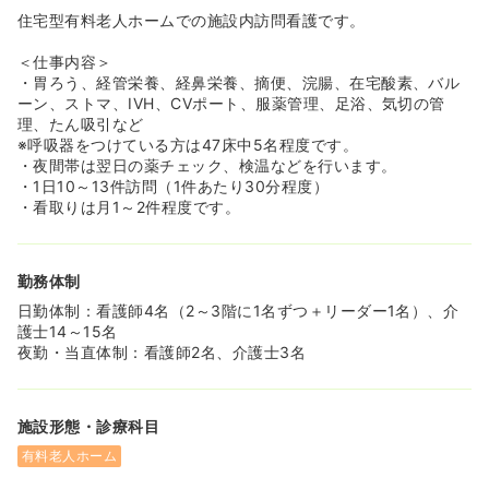
◆既存施設では、介護士さんやボランティアの方々が頻繁
住宅型有料老人ホームでの施設内訪問看護です。
にコミュニケーションを取り、大変活気のある雰囲気です♪
＜仕事内容＞
≪教育体制充実★介護施設未経験歓迎！≫
・胃ろう、経管栄養、経鼻栄養、摘便、浣腸、在宅酸素、バル
◆入社後は2日間全体研修があり、その後施設へ配属され
ーン、ストマ、IVH、CVポート、服薬管理、足浴、気切の管
ます。1～2ヶ月間はプラス1で教育担当の方がつきます。
理、たん吸引など
独り立ちするまでしっかりサポートしていただけますの
※呼吸器をつけている方は47床中5名程度です。
で、介護施設未経験の方も安心して始められますよ！
・夜間帯は翌日の薬チェック、検温などを行います。
◆業務に慣れてからも定期的に教育担当者や人事の方と面
・1日10～13件訪問（1件あたり30分程度）
談を設定しているので、何か悩みがあれば相談しやすい環
・看取りは月1～2件程度です。
境が整っています。
≪給与高め★手当充実≫
勤務体制
◆時給1,800円、月給300,000円～とお給与高めです！
◆定年65歳までと高く、昇給は定年までございます。
日勤体制：看護師4名（2～3階に1名ずつ＋リーダー1名）、介
護士14～15名
夜勤・当直体制：看護師2名、介護士3名
施設形態・診療科目
有料老人ホーム