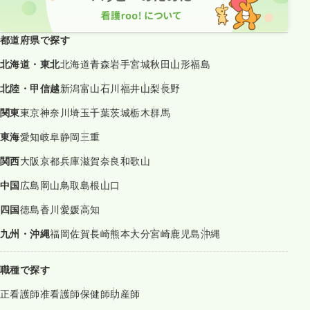
都道府県で探す
北海道・東北
北海道
青森
岩手
宮城
秋田
山形
福島
北陸・甲信越
新潟
富山
石川
福井
山梨
長野
関東
東京
神奈川
埼玉
千葉
茨城
栃木
群馬
東海
愛知
岐阜
静岡
三重
関西
大阪
京都
兵庫
滋賀
奈良
和歌山
中国
広島
岡山
鳥取
島根
山口
四国
徳島
香川
愛媛
高知
九州・沖縄
福岡
佐賀
長崎
熊本
大分
宮崎
鹿児島
沖縄
職種で探す
正看護師
准看護師
保健師
助産師