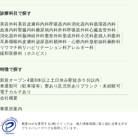
診療科目で探す
美容外科
美容皮膚科
内科
呼吸器内科
消化器内科
循環器内科
血液内科
腎臓内科
糖尿病内科
外科
呼吸器外科
心臓血管外科
消化器外科
脳神経外科
整形外科
形成外科
小児科
産婦人科
眼科
耳鼻咽喉科
皮膚科
泌尿器科
精神科・心療内科
放射線科
麻酔科
リウマチ科
リハビリテーション科
アレルギー科
緩和医療科（ホスピス）
特徴で探す
新規オープン
4週8休以上
土日休み
駅徒歩５分以内
車通勤可（駐車場有）
寮あり
託児所あり
ブランク・未経験可
電子カルテあり
会社概要
事業所案内
看護roo!を運営する(株)クイックは、個人情報保護に取り組む企業を示す
プライバシーマークを取得しています。