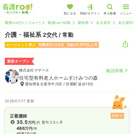
気になる
登録/ログイン
求人検索
メニュー
看護roo![カンゴルー]
看護roo! 転職
愛知県
名古屋市
名古屋市
介護・福祉系
2交代 / 常勤
エージェント求人
年間休日125日
月給35万円以上可
新規オープン
株式会社マザーズ
施設情報
住宅型有料老人ホームすけみつの森
愛知県名古屋市中川区 / 伏屋駅 徒歩15分
2026/07/17 更新
正看護師
募集中
35.5
賞与 2.5ヶ月
万円
/月
486
万円
/年
※経験2年の例