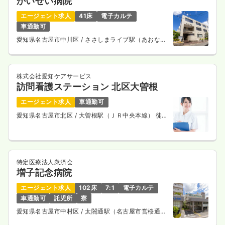
かいせい病院
エージェント求人
41床
電子カルテ
車通勤可
愛知県名古屋市中川区
/ ささしまライブ駅（あおなみ
線） 徒歩13分
株式会社愛知ケアサービス
訪問看護ステーション 北区大曽根
エージェント求人
車通勤可
愛知県名古屋市北区
/ 大曽根駅（ＪＲ中央本線） 徒歩
5分
特定医療法人衆済会
増子記念病院
エージェント求人
102床
7:1
電子カルテ
車通勤可
託児所
寮
愛知県名古屋市中村区
/ 太閤通駅（名古屋市営桜通
線） 徒歩2分