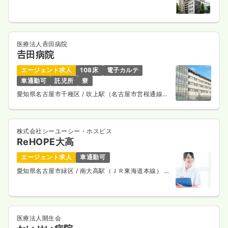
桜通線） 徒歩7分
医療法人𠮷田病院
𠮷田病院
エージェント求人
108床
電子カルテ
車通勤可
託児所
寮
愛知県名古屋市千種区
/ 吹上駅（名古屋市営桜通線）
徒歩3分
株式会社シーユーシー・ホスピス
ReHOPE大高
エージェント求人
車通勤可
愛知県名古屋市緑区
/ 南大高駅（ＪＲ東海道本線） 徒
歩13分
医療法人開生会