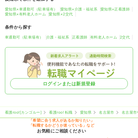
愛知県×車通勤可（駐車場有）
愛知県×介護・福祉系
愛知県×正看護師
愛知県×有料老人ホーム
愛知県×2交代
条件から探す
車通勤可（駐車場有）
介護・福祉系
正看護師
有料老人ホーム
2交代
ログインまたは新規登録
看護roo![カンゴルー]
看護roo! 転職
愛知県
名古屋市
名古屋市
「希望に合う求人があるか知りたい」
「転職するかどうか迷っている」など
お気軽にご相談ください