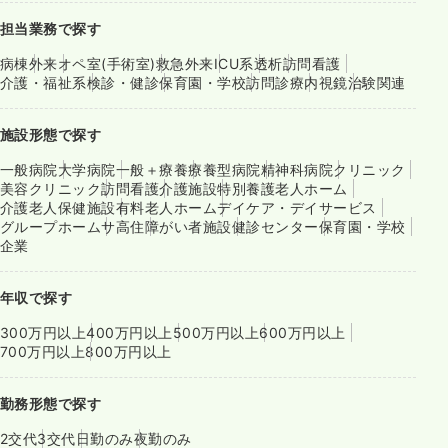
担当業務で探す
病棟
外来
オペ室(手術室)
救急外来
ICU系
透析
訪問看護
介護・福祉系
検診・健診
保育園・学校
訪問診療
内視鏡
治験関連
施設形態で探す
一般病院
大学病院
一般＋療養
療養型病院
精神科病院
クリニック
美容クリニック
訪問看護
介護施設
特別養護老人ホーム
介護老人保健施設
有料老人ホーム
デイケア・デイサービス
グループホーム
サ高住
障がい者施設
健診センター
保育園・学校
企業
年収で探す
300万円以上
400万円以上
500万円以上
600万円以上
700万円以上
800万円以上
勤務形態で探す
2交代
3交代
日勤のみ
夜勤のみ