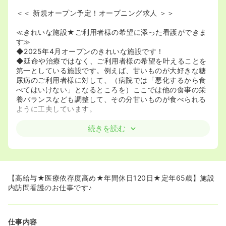
＜＜ 新規オープン予定！オープニング求人 ＞＞
≪きれいな施設★ご利用者様の希望に添った看護ができま
す≫
◆2025年4月オープンのきれいな施設です！
◆延命や治療ではなく、ご利用者様の希望を叶えることを
第一としている施設です。例えば、甘いものが大好きな糖
尿病のご利用者様に対して、（病院では「悪化するから食
べてはいけない」となるところを）ここでは他の食事の栄
養バランスなども調整して、その分甘いものが食べられる
ように工夫しています。
≪残業ほぼなし★アットホームで働きやすい職場です≫
続きを読む
◆希望休は月に原則2日までですが、それ以上も応相談で
す。中には有給と組み合わせて連休にして、旅行される方
や遠方の実家に帰る方も多いそうです♪
◆記録はタブレットを使用しています。他の施設に応援に
行くことになってもすぐに情報が見られるのでとても便利
【高給与★医療依存度高め★年間休日120日★定年65歳】施設
です！機械が苦手な方も一からお教えいただけますのでご
内訪問看護のお仕事です♪
安心ください。
◆タブレットの採用をはじめとして、業務の簡素化に法人
全体で取り組んでいるところです。そのため、残業はほぼ
仕事内容
ゼロです！