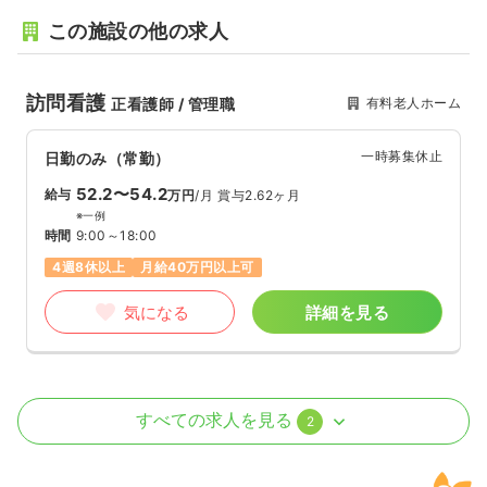
この施設の他の求人
訪問看護
有料老人ホーム
正看護師 / 管理職
一時募集休止
日勤のみ（常勤）
52.2〜54.2
給与
万円
/月
賞与2.62ヶ月
※一例
時間
9:00～18:00
4週8休以上
月給40万円以上可
気になる
詳細を見る
訪問看護
訪問看護
正看護師
すべての求人を見る
2
一時募集休止
2交代（常勤）