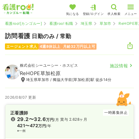
気になる
登録/ログイン
求人検索
メニュー
看護roo![カンゴルー]
看護roo! 転職
埼玉県
草加市
ReHOPE
訪問看護
日勤のみ / 常勤
エージェント求人
4週8休以上
月給32万円以上可
株式会社シーユーシー・ホスピス
施設情報
ReHOPE草加松原
埼玉県草加市 / 獨協大学前[草加松原]駅 徒歩14分
2026/08/07 更新
正看護師
一時募集休止
29.2〜32.6
賞与 2.628ヶ月
万円
/月
421〜472
万円
/年
※一例