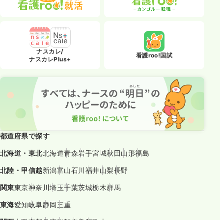
ナスカレ/
看護roo!国試
ナスカレPlus+
都道府県で探す
北海道・東北
北海道
青森
岩手
宮城
秋田
山形
福島
北陸・甲信越
新潟
富山
石川
福井
山梨
長野
関東
東京
神奈川
埼玉
千葉
茨城
栃木
群馬
東海
愛知
岐阜
静岡
三重