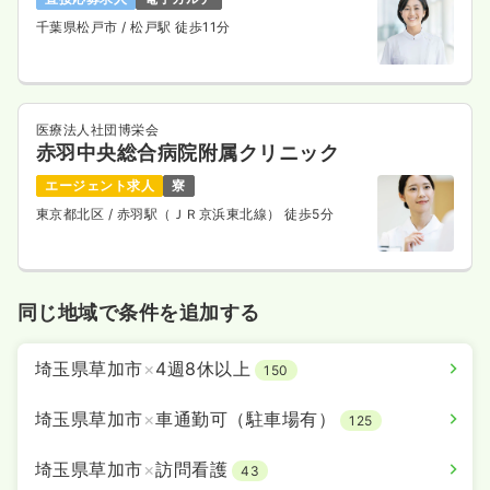
千葉県松戸市
/ 松戸駅 徒歩11分
医療法人社団博栄会
赤羽中央総合病院附属クリニック
エージェント求人
寮
東京都北区
/ 赤羽駅（ＪＲ京浜東北線） 徒歩5分
同じ地域で条件を追加する
埼玉県草加市
×
4週8休以上
150
埼玉県草加市
×
車通勤可（駐車場有）
125
埼玉県草加市
×
訪問看護
43