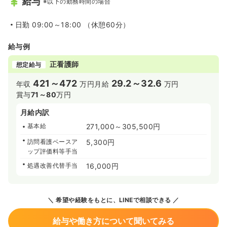
給与
※以下の勤務時間の場合
日勤
09:00～18:00 （休憩60分）
給与例
正看護師
想定給与
421～472
29.2～32.6
年収
万円
月給
万円
賞与
71～80
万円
月給内訳
基本給
271,000～305,500円
訪問看護ベースア
5,300円
ップ評価料等手当
処遇改善代替手当
16,000円
希望や経験をもとに、LINEで相談できる
給与や働き方について聞いてみる