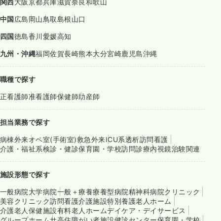
関西
大阪
京都
兵庫
滋賀
奈良
和歌山
中国
広島
岡山
鳥取
島根
山口
四国
徳島
香川
愛媛
高知
九州・沖縄
福岡
佐賀
長崎
熊本
大分
宮崎
鹿児島
沖縄
職種で探す
正看護師
准看護師
保健師
助産師
担当業務で探す
病棟
外来
オペ室(手術室)
救急外来
ICU系
透析
訪問看護
介護・福祉系
検診・健診
保育園・学校
訪問診療
内視鏡
治験関連
施設形態で探す
一般病院
大学病院
一般＋療養
療養型病院
精神科病院
クリニック
美容クリニック
訪問看護
介護施設
特別養護老人ホーム
介護老人保健施設
有料老人ホーム
デイケア・デイサービス
グループホーム
サ高住
障がい者施設
健診センター
保育園・学校