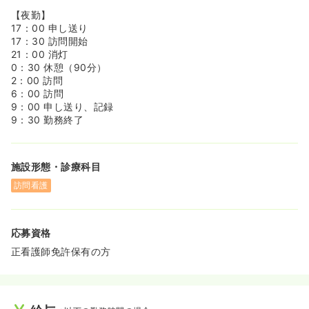
◆現場配属後はOJTがつきサポートをします。入社後なに
【夜勤】
を学んでいくかをチェックリスト形式で見える化されてい
17：00 申し送り
ます。何からできるようになっていけばいいかが明確で
17：30 訪問開始
す。
21：00 消灯
0：30 休憩（90分）
<<キャリアアップを目指していくことも可能です！>>
2：00 訪問
◆等級制を導入しており現場職～主任～施設長～エリアマ
6：00 訪問
ネージャーなどキャリアアップをしていくことが可能で
9：00 申し送り、記録
す。
9：30 勤務終了
◆またCUCグループではDREAMという制度を導入してお
りCUCグループの各社・各事業部に異動できるグループ内
公募制度です。社内で共有される人材を求める部署やプロ
施設形態・診療科目
ジェクトの募集に対して、上長の許可を問わず、面談を経
て希望の会社・事業部への異動を叶えることができます。
訪問看護
応募資格
正看護師免許保有の方