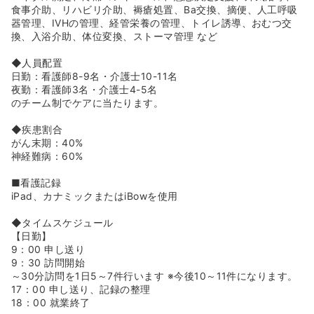
アンケートを実施しています。本社の社員がすべてに目を
食事介助、リハビリ介助、褥瘡処置、Ba交換、摘便、人工呼吸
通し
器管理、IVHの管理、経管栄養の管理、トイレ誘導、おむつ交
困り事などに早く気付けるような体制を作っています。
換、入浴介助、体位変換、ストーマ管理 など
◆このような制度も職場サーベイのコメントから制度改定
を行ってきており、職員が長く働ける環境つくりが良い看
◆人員配置
護を提供することにつながると考えています！
日勤：看護師8-9名・介護士10-11名
◆WeCanプロジェクトという施設の課題や困りごとを共有
夜勤：看護師3名・介護士4-5名
し他施設とも相談をすることで現場力を向上する取り組み
のチーム制でケアに当たります。
をしております。
例としてお庭が手入れまで行き届かずの状態だったが、事
◆疾患割合
務員の方の少しでも気持ちよく過ごしていただきたいとい
がん末期：40%
うお声から手入れがスタートしました。
神経難病：60%
毎年果物の収穫をするなど入居者の憩いの場へと変わって
いった事例がございます。
■看護記録
◆Be supportersというサントリーウェルネス株式会社とJ
iPad、カナミックまたはiBowを使用
リーグとのコラボプロジェクトを行っています。
浦和美園の施設では浦和レッズの試合の観戦会を開くなど
◆タイムスケジュール
利用者同士の横のつながりを作ることにもつながっていま
【日勤】
す。
9：00 申し送り
9：30 訪問開始
<<大手ならではの充実の教育体制がございます★>>
～30分訪問を1日5～7件行います ※今後10～11件になります。
◆入社後全体研修にてホスピスとはや在宅ならではの医療
17：00 申し送り、記録の整理
機器の使い方を学びますので在宅未経験の方も安心して挑
18：00 就業終了
戦ができます。