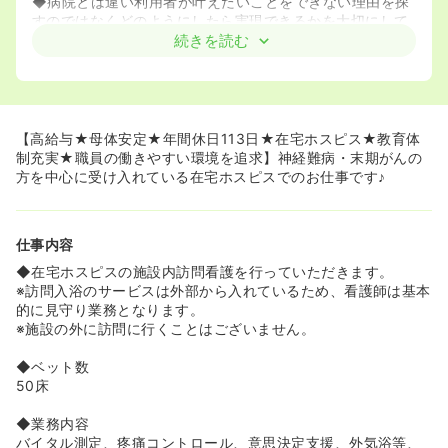
◆病院とは違い利用者が叶えたいことをできない理由を探
すのではなくどのようにしたら実現できるかを大切にして
おります。
続きを読む
<<終末期に関わることができます！>>
◆がん患者様および難病患者様など介護度が高い方が入居
されます。がん末期、特定疾患（神経難病等）、人工呼吸
器などの処置が必要な方への看護手技も行うことができる
【高給与★母体安定★年間休日113日★在宅ホスピス★教育体
ため、看護師としてのスキルも身につけることができま
制充実★職員の働きやすい環境を追求】神経難病・末期がんの
す！
方を中心に受け入れている在宅ホスピスでのお仕事です♪
<<働く職員・利用者様をとても大切にしている会社です
♪>>
仕事内容
◆月に1回職場サーベイを行っております。現場から上が
ってきたコメントを本社の管理職の方がチェックをし職場
◆在宅ホスピスの施設内訪問看護を行っていただきます。
改善に努めております。
※訪問入浴のサービスは外部から入れているため、看護師は基本
◆こころみる休暇という有給3日連続で取得すると奨励金1
的に見守り業務となります。
万円付与される制度がございます。有給取得1日だけでは家
※施設の外に訪問に行くことはございません。
事などでゆっくり休めない方もいるので3日連続取得する
ことで心身ともにリフレッシュできるようにと導入されま
◆ベット数
した。有給と公休を重ねて旅行に出かける方もいるようで
50床
す。
◆病院と同じように毎年定期昇給がございます。
◆業務内容
◆従業員が長く働いていけるように入社後1ヶ月後に入社
バイタル測定、疼痛コントロール、意思決定支援、外気浴等、