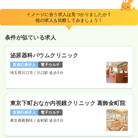
35.2〜38.6
給与
万円
/月
賞与2.628ヶ月
※一例
イメージに合う求人は見つかりましたか？
時間
9:00～18:00
（休憩60分）
他の求人も比較してみましょう！
4週8休以上
月給38万円以上可
条件が似ている求人
気になる
詳細を見る
泌尿器科バウムクリニック
一時募集休止
日勤のみ（パート）
直接応募求人
電子カルテ
埼玉県川口市
/ 川口駅 徒歩3分
1,680〜1,880
給与
時給
円
時間
9:00～18:00
（休憩60分）
時給1,800円以上可
気になる
詳細を見る
東京下町おなか内視鏡クリニック 葛飾金町院
直接応募求人
電子カルテ
東京都葛飾区
/ 金町駅 徒歩3分