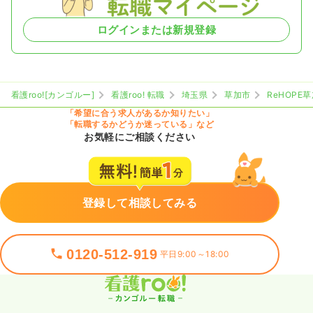
ログインまたは新規登録
看護roo![カンゴルー]
看護roo! 転職
埼玉県
草加市
ReHOPE
「希望に合う求人があるか知りたい」
「転職するかどうか迷っている」など
お気軽にご相談ください
登録して相談してみる
0120-512-919
平日9:00～18:00