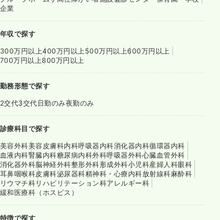
企業
年収で探す
300万円以上
400万円以上
500万円以上
600万円以上
700万円以上
800万円以上
勤務形態で探す
2交代
3交代
日勤のみ
夜勤のみ
診療科目で探す
美容外科
美容皮膚科
内科
呼吸器内科
消化器内科
循環器内科
血液内科
腎臓内科
糖尿病内科
外科
呼吸器外科
心臓血管外科
消化器外科
脳神経外科
整形外科
形成外科
小児科
産婦人科
眼科
耳鼻咽喉科
皮膚科
泌尿器科
精神科・心療内科
放射線科
麻酔科
リウマチ科
リハビリテーション科
アレルギー科
緩和医療科（ホスピス）
特徴で探す