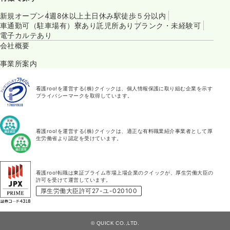
新規オープン
4週8休以上
土日休み
駅徒歩５分以内
車通勤可（駐車場有）
寮あり
託児所あり
ブランク・未経験可
電子カルテあり
会社概要
事業所案内
看護roo!を運営する(株)クイックは、個人情報保護に取り組む企業を示す
プライバシーマークを取得しています。
看護roo!を運営する(株)クイックは、適正な有料職業紹介事業者として厚
生労働省より認定を受けています。
看護roo!転職は東証プライム市場上場企業のクイックが、厚生労働大臣の
許可を受けて運営しています。
厚生労働大臣許可27-ユ-020100
© QUICK CO.,LTD.