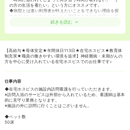
の方の生活を看たい」という方にオススメです。
◆病院とは違い利用者が叶えたいことをできない理由を探
すのではなくどのようにしたら実現できるかを大切にして
おります。
続きを読む
<<終末期に関わることができます！>>
◆がん患者様および難病患者様など介護度が高い方が入居
されます。がん末期、特定疾患（神経難病等）、人工呼吸
器などの処置が必要な方への看護手技も行うことができる
【高給与★母体安定★年間休日113日★在宅ホスピス★教育体
ため、看護師としてのスキルも身につけることができま
制充実★職員の働きやすい環境を追求】神経難病・末期がんの
す！
方を中心に受け入れている在宅ホスピスでのお仕事です♪
<<働く職員・利用者様をとても大切にしている会社です
♪>>
仕事内容
◆月に1回職場サーベイを行っております。現場から上が
ってきたコメントを本社の管理職の方がチェックをし職場
◆在宅ホスピスの施設内訪問看護を行っていただきます。
改善に努めております。
※訪問入浴のサービスは外部から入れているため、看護師は基本
◆こころみる休暇という有給3日連続で取得すると奨励金1
的に見守り業務となります。
万円付与される制度がございます。有給取得1日だけでは家
※施設の外に訪問に行くことはございません。
事などでゆっくり休めない方もいるので3日連続取得する
ことで心身ともにリフレッシュできるようにと導入されま
◆ベット数
した。有給と公休を重ねて旅行に出かける方もいるようで
50床
す。