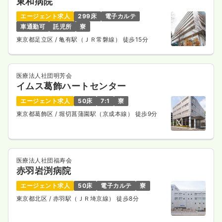
東和病院
エージェント求人
299床
電子カルテ
車通勤可
託児所
寮
東京都足立区
/ 亀有駅（ＪＲ常磐線） 徒歩15分
医療法人社団明芳会
イムス葛飾ハートセンター
エージェント求人
50床
7:1
寮
東京都葛飾区
/ 堀切菖蒲園駅（京成本線） 徒歩9分
医療法人社団福寿会
赤羽岩渕病院
エージェント求人
50床
電子カルテ
寮
東京都北区
/ 赤羽駅（ＪＲ埼京線） 徒歩8分