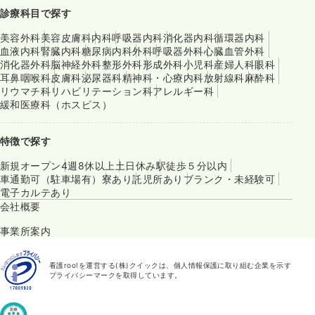
診療科目で探す
美容外科
美容皮膚科
内科
呼吸器内科
消化器内科
循環器内科
血液内科
腎臓内科
糖尿病内科
外科
呼吸器外科
心臓血管外科
消化器外科
脳神経外科
整形外科
形成外科
小児科
産婦人科
眼科
耳鼻咽喉科
皮膚科
泌尿器科
精神科・心療内科
放射線科
麻酔科
リウマチ科
リハビリテーション科
アレルギー科
緩和医療科（ホスピス）
特徴で探す
新規オープン
4週8休以上
土日休み
駅徒歩５分以内
車通勤可（駐車場有）
寮あり
託児所あり
ブランク・未経験可
電子カルテあり
会社概要
事業所案内
看護roo!を運営する(株)クイックは、個人情報保護に取り組む企業を示す
プライバシーマークを取得しています。