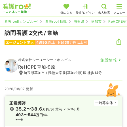
気になる
登録/ログイン
求人検索
メニュー
看護roo![カンゴルー]
看護roo! 転職
埼玉県
草加市
ReHOPE
訪問看護
2交代 / 常勤
エージェント求人
4週8休以上
月給38万円以上可
株式会社シーユーシー・ホスピス
施設情報
ReHOPE草加松原
埼玉県草加市 / 獨協大学前[草加松原]駅 徒歩14分
2026/08/07 更新
正看護師
一時募集休止
35.2〜38.6
賞与 2.628ヶ月
万円
/月
493〜544
万円
/年
※一例