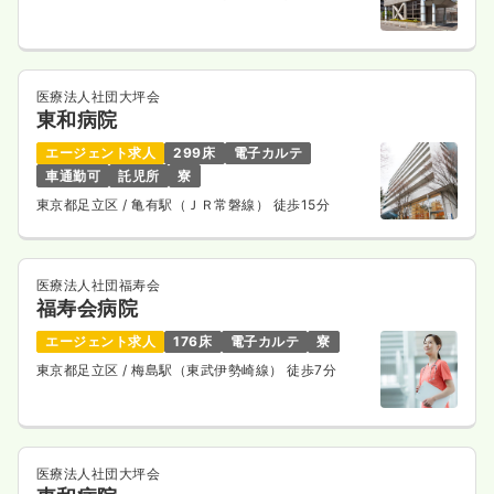
医療法人社団大坪会
東和病院
エージェント求人
299床
電子カルテ
車通勤可
託児所
寮
東京都足立区
/ 亀有駅（ＪＲ常磐線） 徒歩15分
医療法人社団福寿会
福寿会病院
エージェント求人
176床
電子カルテ
寮
東京都足立区
/ 梅島駅（東武伊勢崎線） 徒歩7分
医療法人社団大坪会