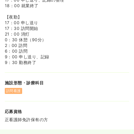
機器の使い方を学びますので在宅未経験の方も安心して挑
18：00 就業終了
戦ができます。
◆現場配属後はOJTがつきサポートをします。入社後なに
【夜勤】
を学んでいくかをチェックリスト形式で見える化されてい
17：00 申し送り
ます。何からできるようになっていけばいいかが明確で
17：30 訪問開始
す。
21：00 消灯
0：30 休憩（90分）
<<キャリアアップを目指していくことも可能です！>>
2：00 訪問
◆等級制を導入しており現場職～主任～施設長～エリアマ
6：00 訪問
ネージャーなどキャリアアップをしていくことが可能で
9：00 申し送り、記録
す。
9：30 勤務終了
◆またCUCグループではDREAMという制度を導入してお
りCUCグループの各社・各事業部に異動できるグループ内
公募制度です。社内で共有される人材を求める部署やプロ
施設形態・診療科目
ジェクトの募集に対して、上長の許可を問わず、面談を経
て希望の会社・事業部への異動を叶えることができます。
訪問看護
応募資格
正看護師免許保有の方