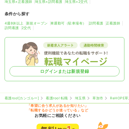
埼玉県×正看護師
埼玉県×訪問看護
埼玉県×2交代
条件から探す
4週8休以上
新規オープン
車通勤可（駐車場有）
訪問看護
正看護師
訪問看護
2交代
ログインまたは新規登録
看護roo![カンゴルー]
看護roo! 転職
埼玉県
草加市
ReHOPE
「希望に合う求人があるか知りたい」
「転職するかどうか迷っている」など
お気軽にご相談ください