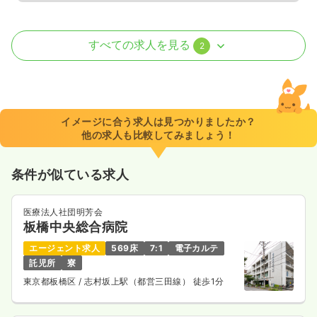
訪問看護
訪問看護
正看護師
すべての求人を見る
2
一時募集休止
日勤のみ（常勤）
29.2〜32.6
給与
万円
/月
賞与2.628ヶ月
※一例
イメージに合う求人は見つかりましたか？
時間
9:00～18:00
（休憩60分）
他の求人も比較してみましょう！
4週8休以上
月給32万円以上可
条件が似ている求人
気になる
詳細を見る
医療法人社団明芳会
板橋中央総合病院
一時募集休止
日勤のみ（パート）
エージェント求人
569床
7:1
電子カルテ
1,680〜1,880
給与
時給
円
託児所
寮
時間
9:00～18:00
（休憩60分）
東京都板橋区
/ 志村坂上駅（都営三田線） 徒歩1分
時給1,800円以上可