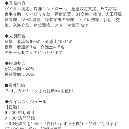
◆病院と同じように毎年定期昇給がございます。
◆業務内容
◆従業員が長く働いていけるように入社後1ヶ月後に入社
バイタル測定、疼痛コントロール、意思決定支援、外気浴等、
アンケートを実施しています。本社の社員がすべてに目を
食事介助、リハビリ介助、褥瘡処置、Ba交換、摘便、人工呼吸
通し
器管理、IVHの管理、経管栄養の管理、トイレ誘導、おむつ交
困り事などに早く気付けるような体制を作っています。
換、入浴介助、体位変換、ストーマ管理 など
◆このような制度も職場サーベイのコメントから制度改定
を行ってきており、職員が長く働ける環境つくりが良い看
◆人員配置
護を提供することにつながると考えています！
日勤：看護師8-9名・介護士10-11名
◆WeCanプロジェクトという施設の課題や困りごとを共有
夜勤：看護師3名・介護士4-5名
し他施設とも相談をすることで現場力を向上する取り組み
のチーム制でケアに当たります。
をしております。
例としてお庭が手入れまで行き届かずの状態だったが、事
◆疾患割合
務員の方の少しでも気持ちよく過ごしていただきたいとい
がん末期：40%
うお声から手入れがスタートしました。
神経難病：60%
毎年果物の収穫をするなど入居者の憩いの場へと変わって
いった事例がございます。
■看護記録
◆Be supportersというサントリーウェルネス株式会社とJ
iPad、カナミックまたはiBowを使用
リーグとのコラボプロジェクトを行っています。
浦和美園の施設では浦和レッズの試合の観戦会を開くなど
◆タイムスケジュール
利用者同士の横のつながりを作ることにもつながっていま
【日勤】
す。
9：00 申し送り
9：30 訪問開始
<<大手ならではの充実の教育体制がございます★>>
～30分訪問を1日5～7件行います ※今後10～11件になります。
◆入社後全体研修にてホスピスとはや在宅ならではの医療
17：00 申し送り、記録の整理