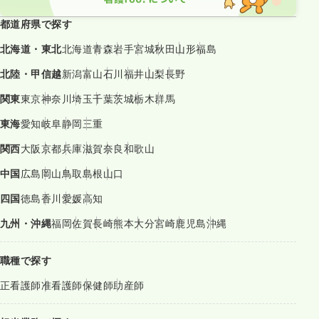
都道府県で探す
北海道・東北
北海道
青森
岩手
宮城
秋田
山形
福島
北陸・甲信越
新潟
富山
石川
福井
山梨
長野
関東
東京
神奈川
埼玉
千葉
茨城
栃木
群馬
東海
愛知
岐阜
静岡
三重
関西
大阪
京都
兵庫
滋賀
奈良
和歌山
中国
広島
岡山
鳥取
島根
山口
四国
徳島
香川
愛媛
高知
九州・沖縄
福岡
佐賀
長崎
熊本
大分
宮崎
鹿児島
沖縄
職種で探す
正看護師
准看護師
保健師
助産師