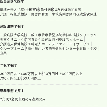
担当業務で探す
病棟
外来
オペ室(手術室)
救急外来
ICU系
透析
訪問看護
介護・福祉系
検診・健診
保育園・学校
訪問診療
内視鏡
治験関連
施設形態で探す
一般病院
大学病院
一般＋療養
療養型病院
精神科病院
クリニック
美容クリニック
訪問看護
介護施設
特別養護老人ホーム
介護老人保健施設
有料老人ホーム
デイケア・デイサービス
グループホーム
サ高住
障がい者施設
健診センター
保育園・学校
企業
年収で探す
300万円以上
400万円以上
500万円以上
600万円以上
700万円以上
800万円以上
勤務形態で探す
2交代
3交代
日勤のみ
夜勤のみ