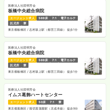
気になる
詳細を見る
医療法人社団明芳会
板橋中央総合病院
エージェント求人
569床
7:1
電子カルテ
託児所
寮
東京都板橋区
/ 志村坂上駅（都営三田線） 徒歩1分
医療法人社団明芳会
板橋中央総合病院
エージェント求人
569床
7:1
電子カルテ
託児所
寮
東京都板橋区
/ 志村坂上駅（都営三田線） 徒歩1分
医療法人社団明芳会
イムス葛飾ハートセンター
エージェント求人
50床
7:1
寮
東京都葛飾区
/ 堀切菖蒲園駅（京成本線） 徒歩9分