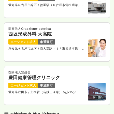
愛知県名古屋市緑区
/ 徳重駅（名古屋市営桜通線） バ
ス11分
医療法人Creazione-estetica
西堀形成外科 大高院
エージェント求人
車通勤可
愛知県名古屋市緑区
/ 南大高駅（ＪＲ東海道本線） 徒
歩1分
医療法人豊昌会
豊田健康管理クリニック
エージェント求人
車通勤可
愛知県豊田市
/ 土橋駅（名鉄三河線） 徒歩15分