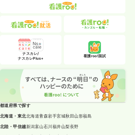
ナスカレ/
看護roo!国試
ナスカレPlus+
都道府県で探す
北海道・東北
北海道
青森
岩手
宮城
秋田
山形
福島
北陸・甲信越
新潟
富山
石川
福井
山梨
長野