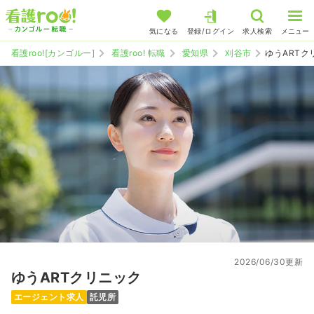
気になる
登録/ログイン
求人検索
メニュー
看護roo![カンゴルー]
看護roo! 転職
愛知県
刈谷市
ゆうARTク
2026/06/30更新
ゆうARTクリニック
エージェント求人
託児所