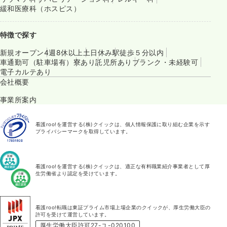
緩和医療科（ホスピス）
特徴で探す
新規オープン
4週8休以上
土日休み
駅徒歩５分以内
車通勤可（駐車場有）
寮あり
託児所あり
ブランク・未経験可
電子カルテあり
会社概要
事業所案内
看護roo!を運営する(株)クイックは、個人情報保護に取り組む企業を示す
プライバシーマークを取得しています。
看護roo!を運営する(株)クイックは、適正な有料職業紹介事業者として厚
生労働省より認定を受けています。
看護roo!転職は東証プライム市場上場企業のクイックが、厚生労働大臣の
許可を受けて運営しています。
厚生労働大臣許可27-ユ-020100