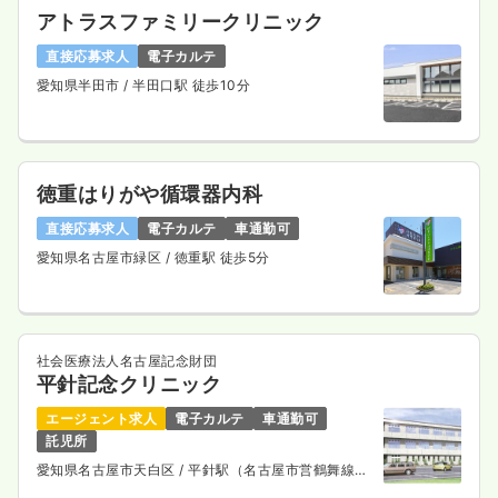
アトラスファミリークリニック
直接応募求人
電子カルテ
愛知県半田市
/ 半田口駅 徒歩10分
徳重はりがや循環器内科
直接応募求人
電子カルテ
車通勤可
愛知県名古屋市緑区
/ 徳重駅 徒歩5分
社会医療法人名古屋記念財団
平針記念クリニック
エージェント求人
電子カルテ
車通勤可
託児所
愛知県名古屋市天白区
/ 平針駅（名古屋市営鶴舞線）
徒歩13分