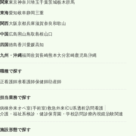
関東
東京
神奈川
埼玉
千葉
茨城
栃木
群馬
東海
愛知
岐阜
静岡
三重
関西
大阪
京都
兵庫
滋賀
奈良
和歌山
中国
広島
岡山
鳥取
島根
山口
四国
徳島
香川
愛媛
高知
九州・沖縄
福岡
佐賀
長崎
熊本
大分
宮崎
鹿児島
沖縄
職種で探す
正看護師
准看護師
保健師
助産師
担当業務で探す
病棟
外来
オペ室(手術室)
救急外来
ICU系
透析
訪問看護
介護・福祉系
検診・健診
保育園・学校
訪問診療
内視鏡
治験関連
施設形態で探す