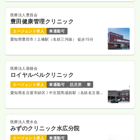
医療法人豊昌会
豊田健康管理クリニック
エージェント求人
車通勤可
愛知県豊田市
/ 土橋駅（名鉄三河線） 徒歩15分
医療法人葵鐘会
ロイヤルベルクリニック
エージェント求人
車通勤可
託児所
寮
愛知県名古屋市緑区
/ 中京競馬場前駅（名鉄名古屋本
線） 車10分
医療法人豊水会
みずのクリニック水広分院
エージェント求人
車通勤可