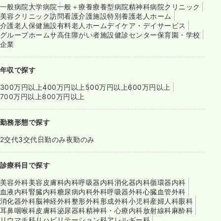
一般病院
大学病院
一般＋療養
療養型病院
精神科病院
クリニック
美容クリニック
訪問看護
介護施設
特別養護老人ホーム
介護老人保健施設
有料老人ホーム
デイケア・デイサービス
グループホーム
サ高住
障がい者施設
健診センター
保育園・学校
企業
年収で探す
300万円以上
400万円以上
500万円以上
600万円以上
700万円以上
800万円以上
勤務形態で探す
2交代
3交代
日勤のみ
夜勤のみ
診療科目で探す
美容外科
美容皮膚科
内科
呼吸器内科
消化器内科
循環器内科
血液内科
腎臓内科
糖尿病内科
外科
呼吸器外科
心臓血管外科
消化器外科
脳神経外科
整形外科
形成外科
小児科
産婦人科
眼科
耳鼻咽喉科
皮膚科
泌尿器科
精神科・心療内科
放射線科
麻酔科
リウマチ科
リハビリテーション科
アレルギー科