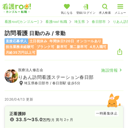
気になる
登録/ログイン
求人検索
メニュー
看護roo![カンゴルー]
看護roo! 転職
埼玉県
春日部市
りあん訪
訪問看護
日勤のみ / 常勤
直接応募求人
土日祝休み
年間休日120日
オンコールあり
担当業務未経験可
ブランク可
新卒可
第二新卒可
4月入職可
月給35万円以上可
医療法人修志会
施設情報
りあん訪問看護ステーション春日部
埼玉県春日部市 / 春日部駅 徒歩5分
2026/04/13 更新
正看護師
一時募集休止
33.5〜35.0
賞与 2ヶ月
万円
/月