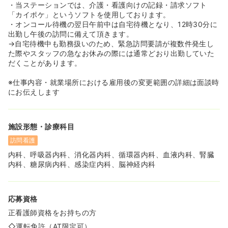
・当ステーションでは、介護・看護向けの記録・請求ソフト
「カイポケ」というソフトを使用しております。
・オンコール待機の翌日午前中は自宅待機となり、12時30分に
出勤し午後の訪問に備えて頂きます。
→自宅待機中も勤務扱いのため、緊急訪問要請が複数件発生し
た際やスタッフの急なお休みの際には通常どおり出勤していた
だくことがあります。
※仕事内容・就業場所における雇用後の変更範囲の詳細は面談時
にお伝えします
施設形態・診療科目
訪問看護
内科、呼吸器内科、消化器内科、循環器内科、血液内科、腎臓
内科、糖尿病内科、感染症内科、脳神経内科
応募資格
正看護師資格をお持ちの方
◇運転免許（AT限定可）