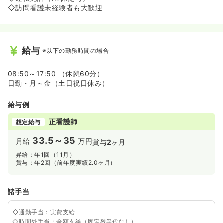
◇訪問看護未経験者も大歓迎
給与
※以下の勤務時間の場合
08:50～17:50 （休憩60分）
日勤・月～金（土日祝日休み）
給与例
正看護師
想定給与
33.5～35
月給
万円
賞与
2
ヶ月
昇給：年1回（11月）
賞与：年2回（前年度実績2.0ヶ月）
諸手当
◇通勤手当：実費支給
◇時間外手当：全額支給（固定残業代なし）