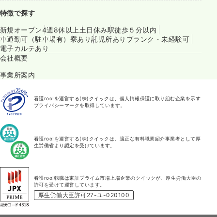
特徴で探す
新規オープン
4週8休以上
土日休み
駅徒歩５分以内
車通勤可（駐車場有）
寮あり
託児所あり
ブランク・未経験可
電子カルテあり
会社概要
事業所案内
看護roo!を運営する(株)クイックは、個人情報保護に取り組む企業を示す
プライバシーマークを取得しています。
看護roo!を運営する(株)クイックは、適正な有料職業紹介事業者として厚
生労働省より認定を受けています。
看護roo!転職は東証プライム市場上場企業のクイックが、厚生労働大臣の
許可を受けて運営しています。
厚生労働大臣許可27-ユ-020100