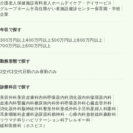
介護老人保健施設
有料老人ホーム
デイケア・デイサービス
グループホーム
サ高住
障がい者施設
健診センター
保育園・学校
企業
年収で探す
300万円以上
400万円以上
500万円以上
600万円以上
700万円以上
800万円以上
勤務形態で探す
2交代
3交代
日勤のみ
夜勤のみ
診療科目で探す
美容外科
美容皮膚科
内科
呼吸器内科
消化器内科
循環器内科
血液内科
腎臓内科
糖尿病内科
外科
呼吸器外科
心臓血管外科
消化器外科
脳神経外科
整形外科
形成外科
小児科
産婦人科
眼科
耳鼻咽喉科
皮膚科
泌尿器科
精神科・心療内科
放射線科
麻酔科
リウマチ科
リハビリテーション科
アレルギー科
緩和医療科（ホスピス）