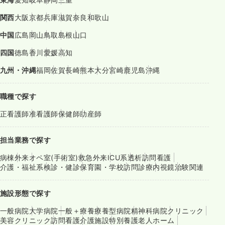
関西
大阪
京都
兵庫
滋賀
奈良
和歌山
中国
広島
岡山
鳥取
島根
山口
四国
徳島
香川
愛媛
高知
九州・沖縄
福岡
佐賀
長崎
熊本
大分
宮崎
鹿児島
沖縄
職種で探す
正看護師
准看護師
保健師
助産師
担当業務で探す
病棟
外来
オペ室(手術室)
救急外来
ICU系
透析
訪問看護
介護・福祉系
検診・健診
保育園・学校
訪問診療
内視鏡
治験関連
施設形態で探す
一般病院
大学病院
一般＋療養
療養型病院
精神科病院
クリニック
美容クリニック
訪問看護
介護施設
特別養護老人ホーム