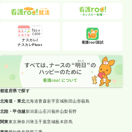
ナスカレ/
看護roo!国試
ナスカレPlus+
都道府県で探す
北海道・東北
北海道
青森
岩手
宮城
秋田
山形
福島
北陸・甲信越
新潟
富山
石川
福井
山梨
長野
関東
東京
神奈川
埼玉
千葉
茨城
栃木
群馬
東海
愛知
岐阜
静岡
三重