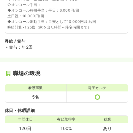
◇オンコール手当：
◆オンコール待機手当：平日：6,000円/回
土日祝：10,000円/回
◆オンコール出動手当：目安として10,000円以上/回
時給計算×1.25倍（家を出た時間～帰宅時間まで）
昇給 / 賞与
賞与：年2回
職場の環境
看護師数
電子カルテ
5名
休日・休暇詳細
年間休日
有給取得率
残業
120日
100%
あり