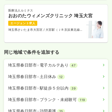
医療法人ルミナス
おおのたウィメンズクリニック 埼玉大宮
エージェント求人
埼玉県さいたま市大宮区
/ 大宮駅（ＪＲ京浜東北線）
徒歩2分
同じ地域で条件を追加する
埼玉県春日部市
×
電子カルテあり
47
埼玉県春日部市
×
土日休み
12
埼玉県春日部市
×
駅徒歩５分以内
39
埼玉県春日部市
×
ブランク・未経験可
119
埼玉県春日部市
×
訪問看護
25