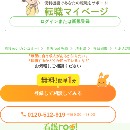
ログインまたは新規登録
看護roo![カンゴルー]
看護roo! 転職
埼玉県
春日部市
りあん訪
「希望に合う求人があるか知りたい」
「転職するかどうか迷っている」など
お気軽にご相談ください
登録して相談してみる
0120-512-919
平日9:00～18:00