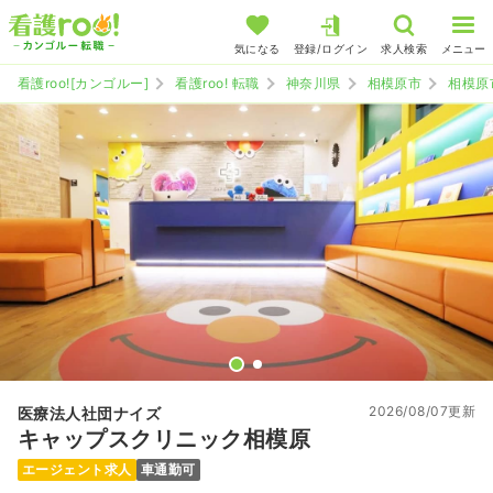
気になる
登録/ログイン
求人検索
メニュー
看護roo![カンゴルー]
看護roo! 転職
神奈川県
相模原市
相模原
2026/08/07更新
医療法人社団ナイズ
キャップスクリニック相模原
エージェント求人
車通勤可