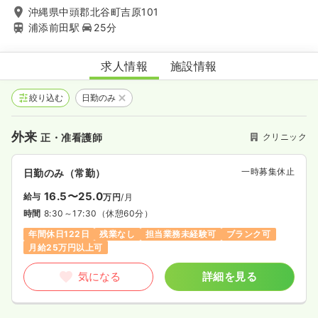
沖縄県中頭郡北谷町吉原101
浦添前田駅
25分
絆愛こころクリニック
求人情報
施設情報
絞り込む
日勤のみ
外来
クリニック
正・准看護師
一時募集休止
日勤のみ（常勤）
16.5〜25.0
給与
万円
/月
時間
8:30～17:30
（休憩60分）
年間休日122日
残業なし
担当業務未経験可
ブランク可
月給25万円以上可
気になる
詳細を見る