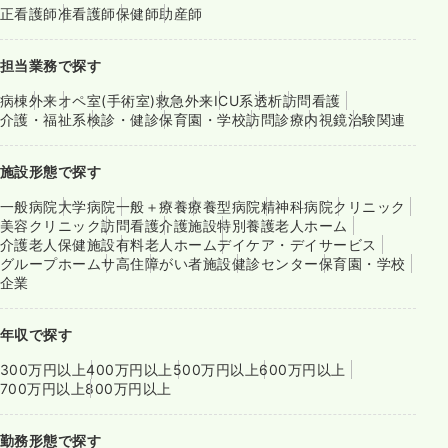
正看護師
准看護師
保健師
助産師
担当業務で探す
病棟
外来
オペ室(手術室)
救急外来
ICU系
透析
訪問看護
介護・福祉系
検診・健診
保育園・学校
訪問診療
内視鏡
治験関連
施設形態で探す
一般病院
大学病院
一般＋療養
療養型病院
精神科病院
クリニック
美容クリニック
訪問看護
介護施設
特別養護老人ホーム
介護老人保健施設
有料老人ホーム
デイケア・デイサービス
グループホーム
サ高住
障がい者施設
健診センター
保育園・学校
企業
年収で探す
300万円以上
400万円以上
500万円以上
600万円以上
700万円以上
800万円以上
勤務形態で探す