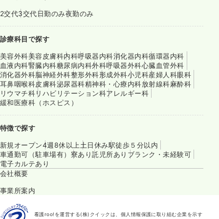
2交代
3交代
日勤のみ
夜勤のみ
診療科目で探す
美容外科
美容皮膚科
内科
呼吸器内科
消化器内科
循環器内科
血液内科
腎臓内科
糖尿病内科
外科
呼吸器外科
心臓血管外科
消化器外科
脳神経外科
整形外科
形成外科
小児科
産婦人科
眼科
耳鼻咽喉科
皮膚科
泌尿器科
精神科・心療内科
放射線科
麻酔科
リウマチ科
リハビリテーション科
アレルギー科
緩和医療科（ホスピス）
特徴で探す
新規オープン
4週8休以上
土日休み
駅徒歩５分以内
車通勤可（駐車場有）
寮あり
託児所あり
ブランク・未経験可
電子カルテあり
会社概要
事業所案内
看護roo!を運営する(株)クイックは、個人情報保護に取り組む企業を示す