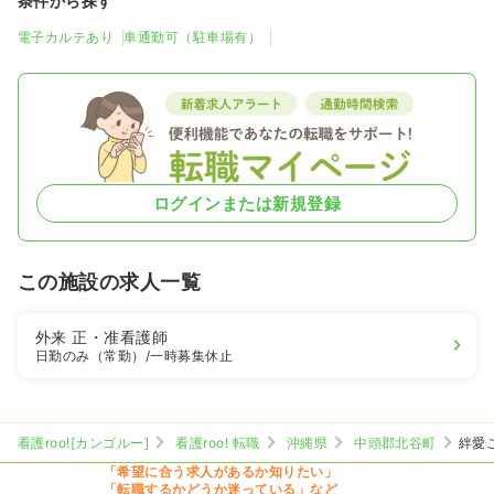
条件から探す
電子カルテあり
車通勤可（駐車場有）
ログインまたは新規登録
この施設の求人一覧
外来
正・准看護師
日勤のみ（常勤）
/一時募集休止
看護roo![カンゴルー]
看護roo! 転職
沖縄県
中頭郡北谷町
絆愛
「希望に合う求人があるか知りたい」
「転職するかどうか迷っている」など