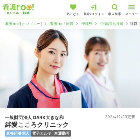
気になる
登録/ログイン
求人検索
メニュー
看護roo![カンゴルー]
看護roo! 転職
沖縄県
中頭郡北谷町
絆愛
2024/12/23更新
一般財団法人 DARK大きな和
絆愛こころクリニック
直接応募求人
電子カルテ
車通勤可