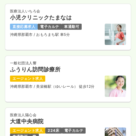
医療法人いちろ会
小児クリニックたまなは
直接応募求人
電子カルテ
車通勤可
沖縄県那覇市
/ おもろまち駅 車5分
一般社団法人響
ふうりん訪問診療所
エージェント求人
沖縄県那覇市
/ 美栄橋駅（ゆいレール） 徒歩12分
医療法人陽心会
大道中央病院
エージェント求人
224床
電子カルテ