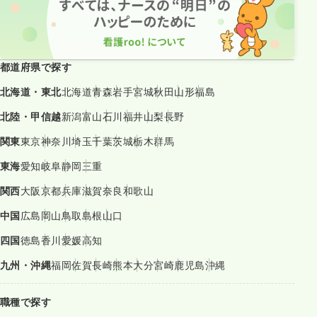
都道府県で探す
北海道・東北
北海道
青森
岩手
宮城
秋田
山形
福島
北陸・甲信越
新潟
富山
石川
福井
山梨
長野
関東
東京
神奈川
埼玉
千葉
茨城
栃木
群馬
東海
愛知
岐阜
静岡
三重
関西
大阪
京都
兵庫
滋賀
奈良
和歌山
中国
広島
岡山
鳥取
島根
山口
四国
徳島
香川
愛媛
高知
九州・沖縄
福岡
佐賀
長崎
熊本
大分
宮崎
鹿児島
沖縄
職種で探す