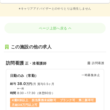
※キャリアアドバイザーとのやりとりは発生しません
ページ上部へ戻る
この施設の他の求人
訪問看護
訪問看護
正・准看護師
一時募集休止
日勤のみ（常勤）
38.0
給与
万円
/月
賞与0.5ヶ月
※一例
時間
8:30～17:30
（休憩60分）
4週8休以上
担当業務未経験可
ブランク可
第二新卒可
月給38万円以上可