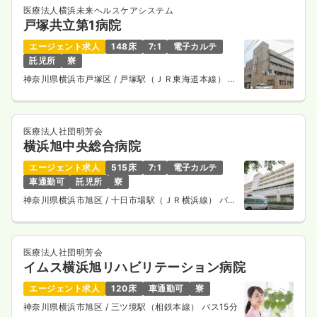
医療法人横浜未来ヘルスケアシステム
戸塚共立第1病院
エージェント求人
148床
7:1
電子カルテ
託児所
寮
神奈川県横浜市戸塚区
/ 戸塚駅（ＪＲ東海道本線） 徒
歩6分
医療法人社団明芳会
横浜旭中央総合病院
エージェント求人
515床
7:1
電子カルテ
車通勤可
託児所
寮
神奈川県横浜市旭区
/ 十日市場駅（ＪＲ横浜線） バス
14分
医療法人社団明芳会
イムス横浜旭リハビリテーション病院
エージェント求人
120床
車通勤可
寮
神奈川県横浜市旭区
/ 三ツ境駅（相鉄本線） バス15分