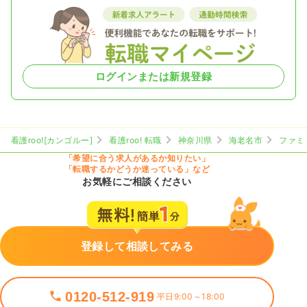
ログインまたは新規登録
看護roo![カンゴルー]
看護roo! 転職
神奈川県
海老名市
ファミ
「希望に合う求人があるか知りたい」
「転職するかどうか迷っている」など
お気軽にご相談ください
登録して相談してみる
0120-512-919
平日9:00～18:00