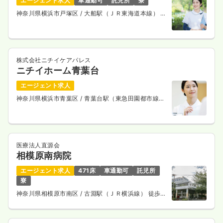
エージェント求人
車通勤可
託児所
寮
神奈川県横浜市戸塚区
/ 大船駅（ＪＲ東海道本線） バ
ス28分
株式会社ニチイケアパレス
ニチイホーム青葉台
エージェント求人
神奈川県横浜市青葉区
/ 青葉台駅（東急田園都市線）
徒歩5分
医療法人直源会
相模原南病院
エージェント求人
471床
車通勤可
託児所
寮
神奈川県相模原市南区
/ 古淵駅（ＪＲ横浜線） 徒歩12
分