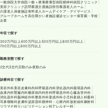
一般病院
大学病院
一般＋療養
療養型病院
精神科病院
クリニック
美容クリニック
訪問看護
介護施設
特別養護老人ホーム
介護老人保健施設
有料老人ホーム
デイケア・デイサービス
グループホーム
サ高住
障がい者施設
健診センター
保育園・学校
企業
年収で探す
300万円以上
400万円以上
500万円以上
600万円以上
700万円以上
800万円以上
勤務形態で探す
2交代
3交代
日勤のみ
夜勤のみ
診療科目で探す
美容外科
美容皮膚科
内科
呼吸器内科
消化器内科
循環器内科
血液内科
腎臓内科
糖尿病内科
外科
呼吸器外科
心臓血管外科
消化器外科
脳神経外科
整形外科
形成外科
小児科
産婦人科
眼科
耳鼻咽喉科
皮膚科
泌尿器科
精神科・心療内科
放射線科
麻酔科
リウマチ科
リハビリテーション科
アレルギー科