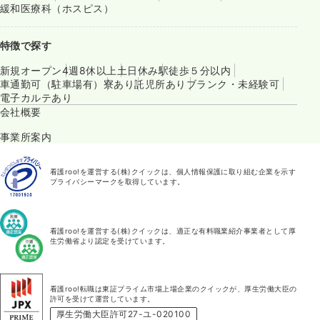
緩和医療科（ホスピス）
特徴で探す
新規オープン
4週8休以上
土日休み
駅徒歩５分以内
車通勤可（駐車場有）
寮あり
託児所あり
ブランク・未経験可
電子カルテあり
会社概要
事業所案内
看護roo!を運営する(株)クイックは、個人情報保護に取り組む企業を示す
プライバシーマークを取得しています。
看護roo!を運営する(株)クイックは、適正な有料職業紹介事業者として厚
生労働省より認定を受けています。
看護roo!転職は東証プライム市場上場企業のクイックが、厚生労働大臣の
許可を受けて運営しています。
厚生労働大臣許可27-ユ-020100