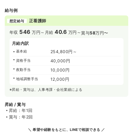
給与例
正看護師
想定給与
546
40.6
年収
万円～
月給
万円～
賞与
58
万円〜
月給内訳
基本給
254,800円～
資格手当
40,000円
夜勤手当
10,000円
地域調整手当
12,000円
※昇給・賞与は、人事考課・会社業績による
昇給 / 賞与
昇給：年1回
賞与：年2回
希望や経験をもとに、LINEで相談できる