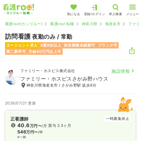
気になる
登録/ログイン
求人検索
メニュー
看護roo![カンゴルー]
看護roo! 転職
神奈川県
海老名市
ファミ
訪問看護
夜勤のみ / 常勤
エージェント求人
4週8休以上
担当業務未経験可
ブランク可
第二新卒可
月給40万円以上可
ファミリー・ホスピス株式会社
施設情報
ファミリー・ホスピスさがみ野ハウス
神奈川県海老名市 / さがみ野駅 徒歩9分
2026/07/21 更新
正看護師
一時募集休止
40.6
賞与 2.3ヶ月
万円〜
/月
546
万円〜
/年
※一例