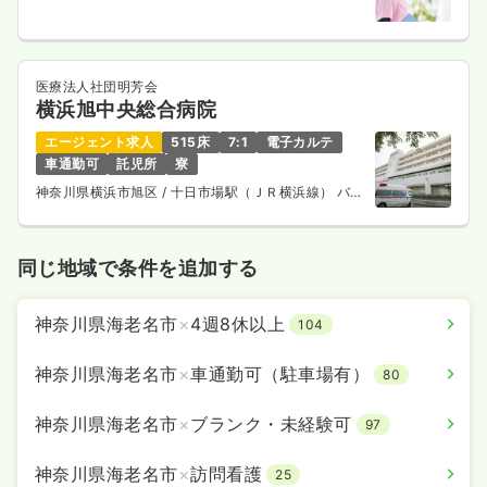
医療法人社団明芳会
横浜旭中央総合病院
エージェント求人
515床
7:1
電子カルテ
車通勤可
託児所
寮
神奈川県横浜市旭区
/ 十日市場駅（ＪＲ横浜線） バス
14分
同じ地域で条件を追加する
神奈川県海老名市
×
4週8休以上
104
神奈川県海老名市
×
車通勤可（駐車場有）
80
神奈川県海老名市
×
ブランク・未経験可
97
神奈川県海老名市
×
訪問看護
25