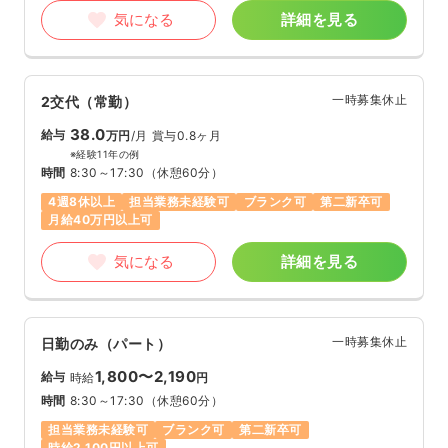
気になる
詳細を見る
一時募集休止
2交代（常勤）
38.0
給与
万円
/月
賞与0.8ヶ月
※経験11年の例
時間
8:30～17:30
（休憩60分）
4週8休以上
担当業務未経験可
ブランク可
第二新卒可
月給40万円以上可
気になる
詳細を見る
一時募集休止
日勤のみ（パート）
1,800〜2,190
給与
時給
円
時間
8:30～17:30
（休憩60分）
担当業務未経験可
ブランク可
第二新卒可
時給2,100円以上可