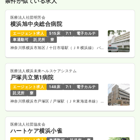
条件が似ている求人
医療法人社団明芳会
横浜旭中央総合病院
エージェント求人
515床
7:1
電子カルテ
車通勤可
託児所
寮
神奈川県横浜市旭区
/ 十日市場駅（ＪＲ横浜線） バス
14分
医療法人横浜未来ヘルスケアシステム
戸塚共立第1病院
エージェント求人
148床
7:1
電子カルテ
託児所
寮
神奈川県横浜市戸塚区
/ 戸塚駅（ＪＲ東海道本線） 徒
歩6分
医療法人社団協友会
ハートケア横浜小雀