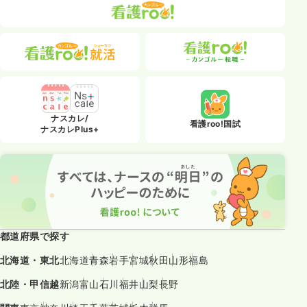
ナスカレ/
看護roo!国試
ナスカレPlus+
都道府県で探す
北海道・東北
北海道
青森
岩手
宮城
秋田
山形
福島
北陸・甲信越
新潟
富山
石川
福井
山梨
長野