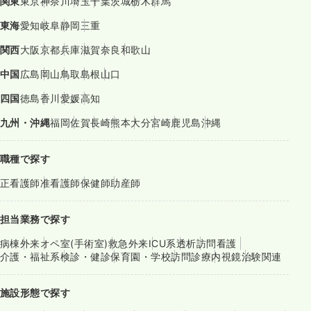
関東
東京
神奈川
埼玉
千葉
茨城
栃木
群馬
東海
愛知
岐阜
静岡
三重
関西
大阪
京都
兵庫
滋賀
奈良
和歌山
中国
広島
岡山
鳥取
島根
山口
四国
徳島
香川
愛媛
高知
九州・沖縄
福岡
佐賀
長崎
熊本
大分
宮崎
鹿児島
沖縄
職種で探す
正看護師
准看護師
保健師
助産師
担当業務で探す
病棟
外来
オペ室(手術室)
救急外来
ICU系
透析
訪問看護
介護・福祉系
検診・健診
保育園・学校
訪問診療
内視鏡
治験関連
施設形態で探す