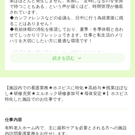
業はほとんど発生しません。実際に「定時になるのを全員
で待つこともある」という声が届くほど、時間管理が徹底
されています。
◆カンファレンスなどの会議も、日中に行う為就業後に残
ることはありません！
◆有給休暇の消化を推奨しており、夏季・冬季休暇と合わ
せてしっかりリフレッシュできます。仕事と私生活のメリ
ハリを大切にしたい方に最適な環境です！
≪現場の声に寄り添うフォロー体制があります≫
◆入職後3ヶ月前後の個人面談では、悩みだけでなく「や
続きを読む
りたい事」や「施設への提案」も積極的に吸い上げていま
す。現場の声を大切にし、協力して実現させていく風通し
の良さが特徴です。
◆全室にエアーベッドとトイレを完備し、トイレの近くに
ベッドを配置してそのまま移動できる設計にするなど、利
【施設内での看護業務★ホスピスに特化★高給与★残業ほぼな
用者様とスタッフ双方の負担を軽減する工夫が随所に施さ
し★研修充実★エルネック研修参加可★母体安定★】ホスピス
れています。
特化した施設でのお仕事です。
≪専門性を高めつつ看護に専念できます≫
◆スギ薬局を運営するスギホールディングスと提携し、調
仕事内容
剤薬局との連携を強めています。実際に施設内に調剤薬局
を併設している施設もあります。煩雑な薬剤・麻薬管理を
有料老人ホーム内で、主に緩和ケアを必要とされる方への施設
一元化、スギ薬局にて対応しているため、看護師は服薬管
内訪問看護業務をお任せします。