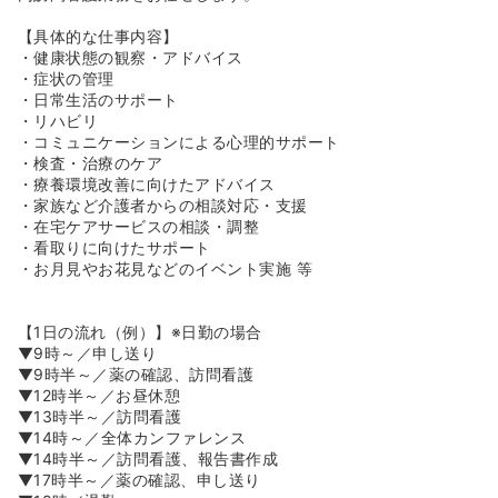
理などの間接業務から解放され、直接的なケアに専念でき
る環境です。
【具体的な仕事内容】
◆ELNEC-Jの指導者資格を持つスタッフが10名程度在籍
・健康状態の観察・アドバイス
しており、終末期ケアの知識を高いレベルで学ぶことがで
・症状の管理
きます。研修費用は会社が全額負担するため、自己負担な
・日常生活のサポート
くスキルアップが可能です。
・リハビリ
・コミュニケーションによる心理的サポート
≪「家」のような温もりのある施設です≫
・検査・治療のケア
◆代表が建設業界出身ということもあり、内装には木の温
・療養環境改善に向けたアドバイス
もりを取り入れたアットホームなデザインを採用していま
・家族など介護者からの相談対応・支援
す。従来の施設とは一線を画す、まさに「ハウス（家）」
・在宅ケアサービスの相談・調整
と呼ぶにふさわしい空間です。
・看取りに向けたサポート
◆ご家族が宿泊できるソファベッドを常備するなど、最期
・お月見やお花見などのイベント実施 等
まで住み慣れた家で過ごすような安心感を提供していま
す。利用者様が「自分らしく、楽しく暮らせる」社会の実
現を目指しています。
【1日の流れ（例）】※日勤の場合
◆入浴は、ミスト浴や機械浴など、体が自由に動かせない
▼9時～／申し送り
人や浴槽につかることができない人でも安心して入浴でき
▼9時半～／薬の確認、訪問看護
る設備が整っており、どのプランでも個浴ができるように
▼12時半～／お昼休憩
なっています。
▼13時半～／訪問看護
◆食事は通常食はもちろん、ムース食やペースト食も用意
▼14時～／全体カンファレンス
されており、体調や状態に応じた食事が提供されます。ま
▼14時半～／訪問看護、報告書作成
た、季節ごとのイベントに応じた食事も用意しており、利
▼17時半～／薬の確認、申し送り
用者様に楽しく穏やかに暮らしていただくための工夫をし