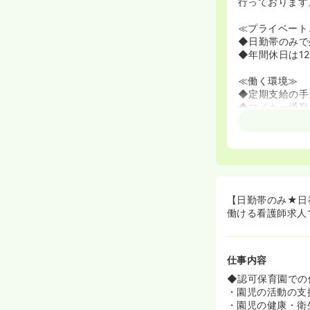
行っております
≪プライベート
◆日勤帯のみで
◆年間休日は1
≪働く環境≫
◆定期支給の手
◆マイカー通勤
【日勤帯のみ★日
働ける看護師求人
仕事内容
◆認可保育園での
・園児の活動の支
・園児の健康・衛