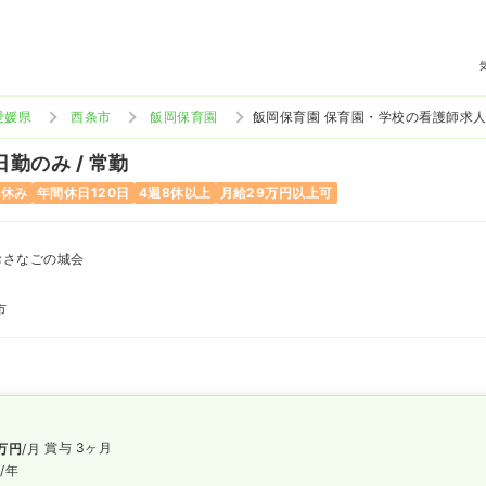
愛媛県
西条市
飯岡保育園
飯岡保育園 保育園・学校の看護師求
日勤のみ / 常勤
祝休み
年間休日120日
4週8休以上
月給29万円以上可
おさなごの城会
市
賞与 3ヶ月
万円
/月
円
/年