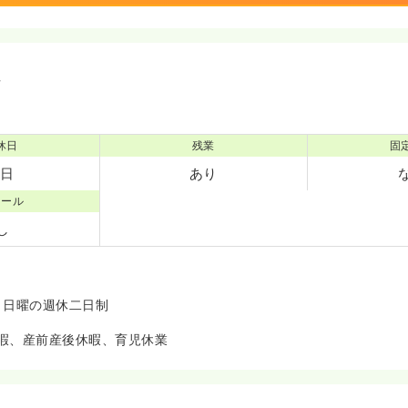
境
休日
残業
固
0日
あり
コール
し
＋日曜の週休二日制
暇、産前産後休暇、育児休業