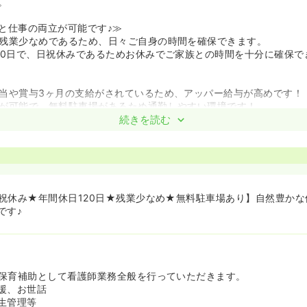
。
と仕事の両立が可能です♪≫
残業少なめであるため、日々ご自身の時間を確保できます。
20日で、日祝休みであるためお休みでご家族との時間を十分に確保で
当や賞与3ヶ月の支給がされているため、アッパー給与が高めです！
が可能で、無料駐車場があるため通勤しやすい環境です！
続きを読む
祝休み★年間休日120日★残業少なめ★無料駐車場あり】自然豊かな
です♪
保育補助として看護師業務全般を行っていただきます。
援、お世話
生管理等