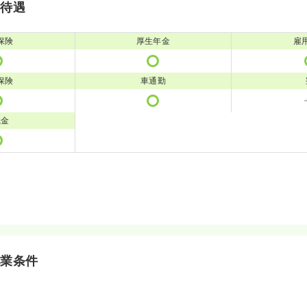
・待遇
保険
厚生年金
雇
保険
車通勤
職金
就業条件