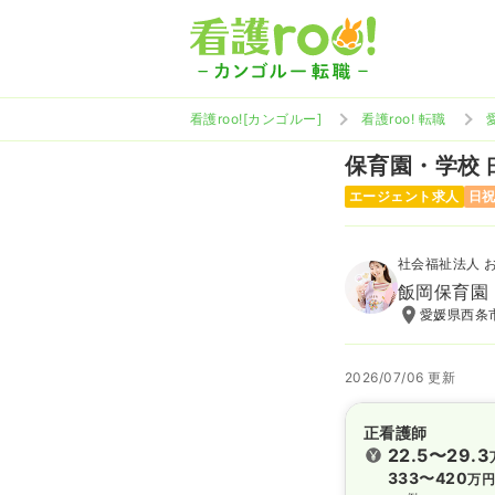
看護roo![カンゴルー]
看護roo! 転職
保育園・学校
エージェント求人
日
社会福祉法人 
飯岡保育園
愛媛県西条
2026/07/06 更新
正看護師
22.5〜29.3
333〜420
万