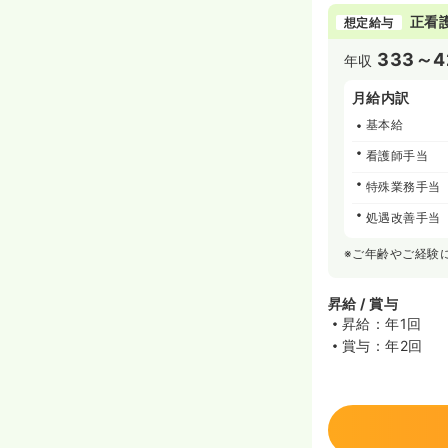
正看
想定給与
333～4
年収
月給内訳
基本給
看護師手当
特殊業務手当
処遇改善手当
※ご年齢やご経験
昇給 / 賞与
昇給：年1回
賞与：年2回