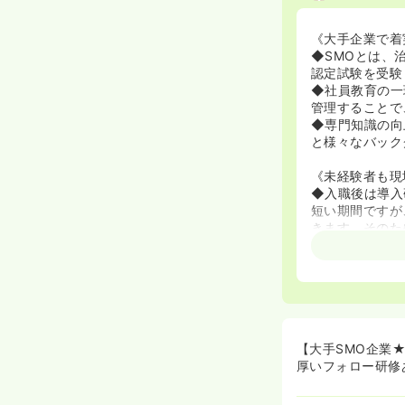
《大手企業で着
◆SMOとは、
認定試験を受験
◆社員教育の一
管理することで
◆専門知識の向
と様々なバック
《未経験者も現
◆入職後は導入
短い期間ですが
きます。そのた
あります。
◆アイロムグル
経験の方も「ゼ
す。苦しむ患者
ています。
《3人以上で構
【大手SMO企業
①社員の負担
厚いフォロー研修
多くの企業はメ
突発的な欠勤が