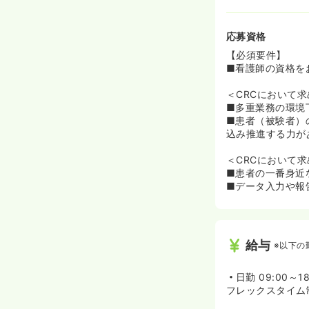
《子育てがある
◆育休の取得者
育てとキャリア
応募資格
◆早出と残業を
いらっしゃいま
【必須要件】
お子様の急な熱
■看護師の資格を
《女性の活躍推進
＜CRCにおいて
◆アイロムグル
■多重業務の環境
用・活躍推進に
■患者（被験者）
WOMAN AWA
込み推進する力が
◆女性管理職の
の充実にも継続
＜CRCにおいて
活躍推進を両立
■患者の一番身近
待される企業で
■データ入力や報
《業界内初の取
◆アイロムは2
社との協業を始
給与
※以下の
アパネル会員を
ける相乗効果を
今後の治験は希
日勤
09:00～1
れているため、
フレックスタイム制
※参照：https://w