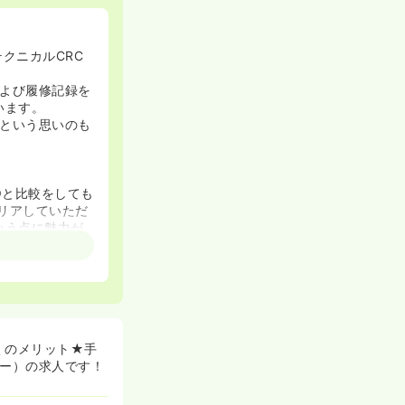
クニカルCRC
よび履修記録を
います。
という思いのも
Oと比較をしても
クリアしていただ
いう点に魅力が
った経緯から、未
を入れていま
ある方を歓迎し
くのメリット★手
ター）の求人です！
が、やむを得ず
社では、治験の