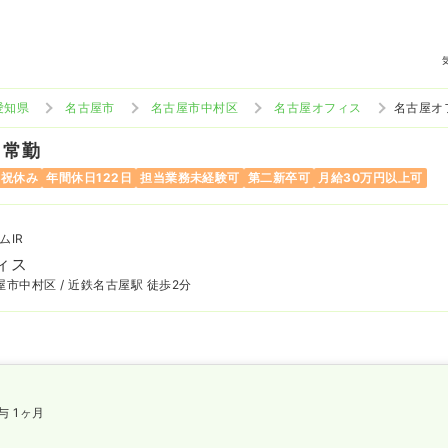
愛知県
名古屋市
名古屋市中村区
名古屋オフィス
名古屋オ
 常勤
日祝休み
年間休日122日
担当業務未経験可
第二新卒可
月給30万円以上可
ムIR
ィス
市中村区 / 近鉄名古屋駅 徒歩2分
与 1ヶ月