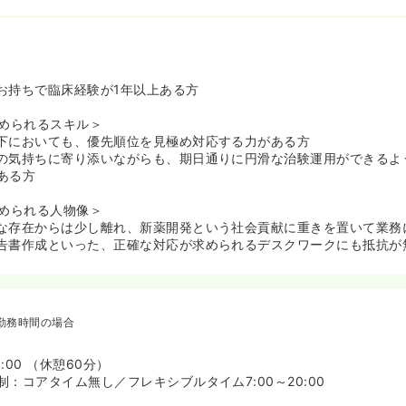
方にもおすすめ》
も多数・そこからの復帰者も多数いる環境です。復帰後の時短勤務も
の両立をしやすい環境です。
うまく組み合わせることで、育児と仕事の両立をしながらご勤務され
す。
発にも理解のあるメンバーが多いためご安心ください。
お持ちで臨床経験が1年以上ある方
が評価され「HAPPY WOMAN AWARD 2026」を受賞》
求められるスキル＞
ープは、医療・研究分野における女性のキャリア機会創出や、女性人
下においても、優先順位を見極め対応する力がある方
取り組んできたことが評価されました。その結果「国際女性デー表彰式 |
の気持ちに寄り添いながらも、期日通りに円滑な治験運用ができるよ
RD 2026」において、企業部門「SOCIAL IMPACT賞」を受賞してい
ある方
積極登用やライフステージの変化に柔軟に対応できる制度の整備、キ
的に取り組んでおり 、実際に女性管理職比率は約60％に上ります。
求められる人物像＞
させながら社会的価値の創出を実現しており、今後のさらなる社会的
な存在からは少し離れ、新薬開発という社会貢献に重きを置いて業務
す。
告書作成といった、正確な対応が求められるデスクワークにも抵抗が
り組みをしている最も熱い注目企業です。》
023年に業界で初めて、dポイント会員を保有するNTTコミュニケー
めました。【4500】の医療機関を持つアイロムと、【700万人】の
勤務時間の場合
保有するNTTコミュニケーションズが協力し、治験情報の提供およ
狙います。（詳細は上記プレスリリース参照）
少疾患の案件にシフトしていき、それに伴い年々被験者募集の難易度
8:00 （休憩60分）
アイロムは業界の先駆者として更なる業績拡大が見込まれる企業です
：コアタイム無し／フレキシブルタイム7:00～20:00
ww.ntt.com/about-us/press-releases/news/article/2023/1129.