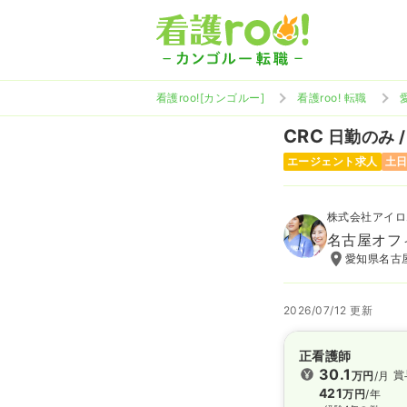
看護roo![カンゴルー]
看護roo! 転職
CRC
日勤のみ /
エージェント求人
土
株式会社アイロ
名古屋オフ
愛知県名古屋
2026/07/12 更新
正看護師
30.1
賞
万円
/月
421
万円
/年