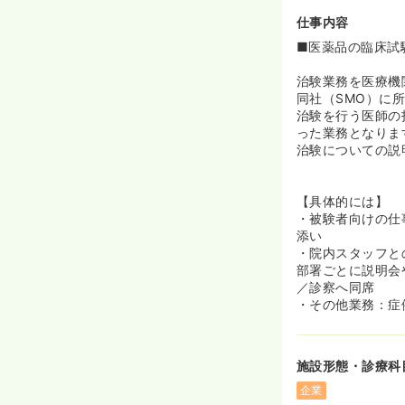
進捗状況をチー
仕事内容
った時や悩んで
方々は全国の医
■医薬品の臨床試
せて一つのこと
気持ちを大切に
治験業務を医療機
同社（SMO）に
②不正の防止
治験を行う医師の
治験は人命に関
った業務となりま
には治験の不正
治験についての説
バーからの監視
③メンバーの
【具体的には】
1つのプロジェ
・被験者向けの仕
トがあります。
添い
やコミュニケー
・院内スタッフと
部署ごとに説明会
《幅広いキャリ
／診察へ同席
◆同社はプロフ
・その他業務：症
見識を持たせる
プ全体の成長に
どまらず、CR
施設形態・診療科
いらっしゃいま
企業