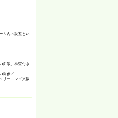
ます。また、困
です。社員の
、皆で力を合わ
。
や人を思いやる
ーム内の調整とい
も大きく、過去
ム制では、メン
。
れにくいデメリッ
の面談、検査付き
りから疾患知識
図っています。
の開催／
クリーニング支援
るために、広い
の共有がグルー
アチェンジにと
ジをしている方も