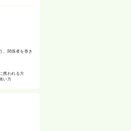
可能な非常に子
ている方も多く
材の積極的な登
 HAPPY
う、関係者を巻き
ます。
ャリア開発研修
事業活動と女性
インパクトが期
に携われる方
無い方
ションズ株式会
dポイントプレミ
び治験参加者にお
も上がると言わ
。
html