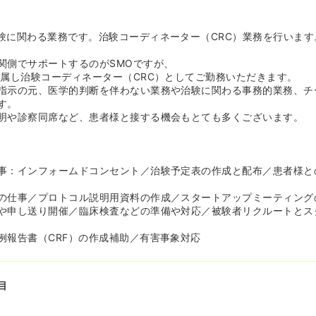
ムメイトが把握しているため、電話引き継ぎが不要という利点があり
いることがあれば助け合いの風土が根強いためすぐに相談できる体制
療機関で仕事をしていますが、オンラインで密につながっているため
験に関わる業務です。治験コーディネーター（CRC）業務を行います
を成し遂げたいという思いの方に向いている会社です。チームワーク
しながら最先端の医療に関われる仕事です。
関側でサポートするのがSMOですが、
所属し治験コーディネーター（CRC）としてご勤務いただきます。
指示の元、医学的判断を伴わない業務や治験に関わる事務的業務、チ
わる重要なミッションであるからこそ、不正により社会から失う信頼
す。
から倒産に追い詰められてしまった企業があるほどです。同社のチー
明や診察同席など、患者様と接する機会もとても多くございます。
があることにより、治験データの虚偽報告（不正）を防止しています
スキルアップ
クトを1人で担当することで業務効率は上がりますが、学びが展開さ
事：インフォームドコンセント／治験予定表の作成と配布／患者様と
同社では様々なバックグラウンドの人とチームを組めるからこそ、周
ションスタイルについて学ぶことができ、社員のスキルアップ向上を
の仕事／プロトコル説明用資料の作成／スタートアップミーティング
や申し送り開催／臨床検査などの準備や対応／被験者リクルートとス
ア選択が可能》
ェッショナル集団ですが、豊かな発想力や柔軟性のある人材を育成す
例報告書（CRF）の作成補助／有害事象対応
ことも重要視しております。社員一人ひとりの成長・専門知識・経験
つながると考えているため、実際にCRCからCRAやSMAへのキャリ
Aから先端医療研究員への転身など事業の枠を超えてキャリアチェン
目
す。