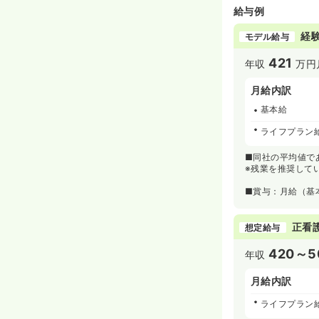
給与例
経験
モデル給与
421
年収
万円
月給内訳
基本給
ライフプラン
■同社の平均値で
※残業を推奨して
■賞与：月給（基
正看
想定給与
420～5
年収
月給内訳
ライフプラン