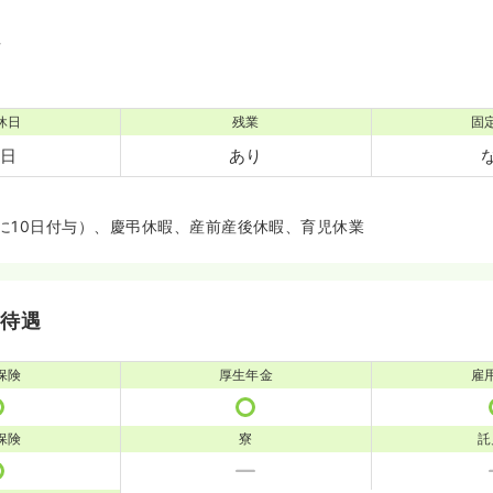
境
休日
残業
固
2日
あり
に10日付与）、慶弔休暇、産前産後休暇、育児休業
・待遇
保険
厚生年金
雇
保険
寮
託