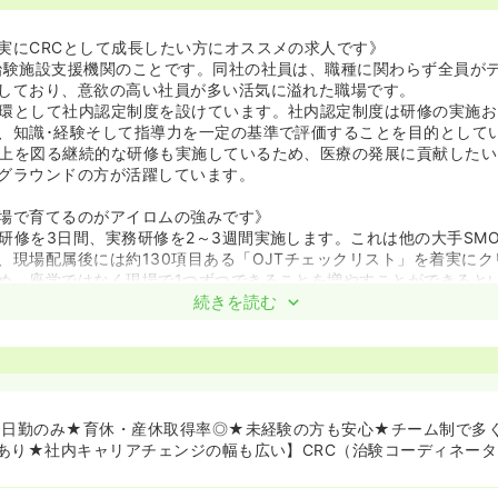
実にCRCとして成長したい方にオススメの求人です》
治験施設支援機関のことです。同社の社員は、職種に関わらず全員がテ
しており、意欲の高い社員が多い活気に溢れた職場です。
環として社内認定制度を設けています。社内認定制度は研修の実施お
、知識･経験そして指導力を一定の基準で評価することを目的として
上を図る継続的な研修も実施しているため、医療の発展に貢献したい
グラウンドの方が活躍しています。
場で育てるのがアイロムの強みです》
研修を3日間、実務研修を2～3週間実施します。これは他の大手SM
、現場配属後には約130項目ある「OJTチェックリスト」を着実に
め、座学ではなく現場で1つずつできることを増やすことができると
続きを読む
ープは、業界で最初に新卒CRCの採用をスタートしました。そうい
ロから育てる教育体制」が整っており、プロフェッショナル育成に力
様のために頑張りたい・役に立ちたいという意欲・向上心・積極性が
成されたチーム制を取ることで、以下3つのメリットを実現》
★日勤のみ★育休・産休取得率◎★未経験の方も安心★チーム制で多
軽減
あり★社内キャリアチェンジの幅も広い】CRC（治験コーディネー
イン担当1名、サブ担当1名というCRC体制で1つの治験を運営します
あった際には引き継ぎが必要というデメリットがあります。しかし同