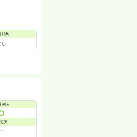
定残業
なし
用保険
児所