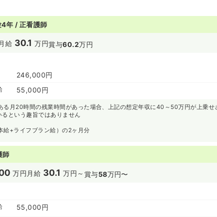
4年 / 正看護師
30.1
月給
万円
賞与
60.2
万円
246,000円
給
55,000円
ある月20時間の残業時間があった場合、上記の想定年収に40～50万円が上乗せ
いるという趣旨ではありません
本給+ライフブラン給）の2ヶ月分
護師
00
30.1
万円
月給
万円～
賞与
58
万円〜
給
55,000円