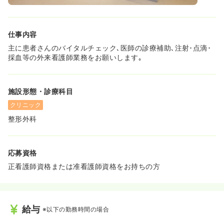
◆スタッフの働きやすさも重視します
日･祝日の休みに加え､土･木曜の午後もお休み｡
仕事内容
長期休暇もあるためプライベートの時間も大切に､
主に患者さんのバイタルチェック､医師の診療補助､注射･点滴･
ONとOFFを切り替えながら働ける環境です｡
採血等の外来看護師業務をお願いします｡
さらにお昼の休憩時間は自宅での食事や家事の続きなど
家庭と両立しながら働く事ができます｡
またパートの方は勤務時間･日数の相談が可能｡
施設形態・診療科目
｢午前のみ｣や｢午後のみ｣の勤務も可能ですので
クリニック
｢子どもが学校から帰ってくるまで｣
整形外科
｢家事をすべて終えてから出勤｣など
ライフスタイルに合わせた働き方も可能です｡
無理なく長く働いていただけるよう
応募資格
まずはあなたの希望の働き方をご相談くださいね｡
正看護師資格または准看護師資格をお持ちの方
給与
※以下の勤務時間の場合