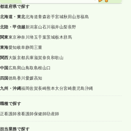
都道府県で探す
北海道・東北
北海道
青森
岩手
宮城
秋田
山形
福島
北陸・甲信越
新潟
富山
石川
福井
山梨
長野
関東
東京
神奈川
埼玉
千葉
茨城
栃木
群馬
東海
愛知
岐阜
静岡
三重
関西
大阪
京都
兵庫
滋賀
奈良
和歌山
中国
広島
岡山
鳥取
島根
山口
四国
徳島
香川
愛媛
高知
九州・沖縄
福岡
佐賀
長崎
熊本
大分
宮崎
鹿児島
沖縄
職種で探す
正看護師
准看護師
保健師
助産師
担当業務で探す