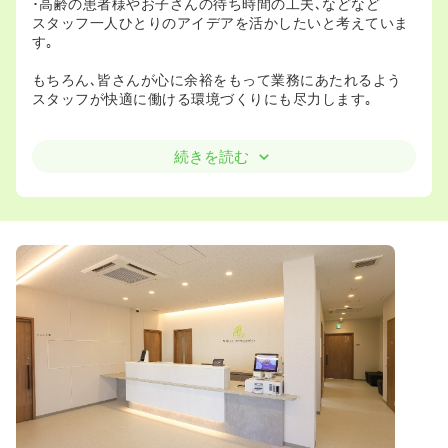
･高齢の患者様やお子さんの待ち時間の工夫､などなど
スタッフ一人ひとりのアイデアを活かしたいと考えていま
す｡
もちろん､皆さんが心に余裕をもって業務にあたれるよう
スタッフが快適に働ける環境づくりにも尽力します｡
◆長く愛されるクリニックであるために
続きを読む
整形外科での治療･診療は
一度や二度で終わるものではありません｡
何度も通院を重ねていただき､時には痛みを伴うリハビリや
施術を受けていただくこともあります｡
患者様とは｢長いお付き合い｣になることもあるため
寄り添い､励まし続けることも私たちの重要な仕事となりま
す｡
そのため､当院で働くスタッフのみなさんには
家族のように親身で思いやりある対応をお願いします｡
｢治療はツラいけど､あなたに会いに来たよ｣
いつか患者様にそんな言葉をかけていただけるような
｢愛されるクリニック｣を目指します｡