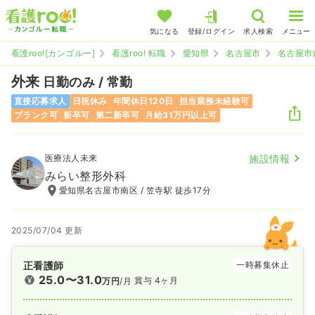
気になる
登録/ログイン
求人検索
メニュー
看護roo![カンゴルー]
看護roo! 転職
愛知県
名古屋市
名古屋市
外来
日勤のみ / 常勤
直接応募求人
日祝休み
年間休日120日
担当業務未経験可
ブランク可
新卒可
第二新卒可
月給31万円以上可
医療法人未来
施設情報
みらい整形外科
愛知県名古屋市南区 / 笠寺駅 徒歩17分
2025/07/04 更新
正看護師
一時募集休止
25.0〜31.0
賞与 4ヶ月
万円
/月