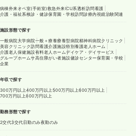
病棟
外来
オペ室(手術室)
救急外来
ICU系
透析
訪問看護
介護・福祉系
検診・健診
保育園・学校
訪問診療
内視鏡
治験関連
施設形態で探す
一般病院
大学病院
一般＋療養
療養型病院
精神科病院
クリニック
美容クリニック
訪問看護
介護施設
特別養護老人ホーム
介護老人保健施設
有料老人ホーム
デイケア・デイサービス
グループホーム
サ高住
障がい者施設
健診センター
保育園・学校
企業
年収で探す
300万円以上
400万円以上
500万円以上
600万円以上
700万円以上
800万円以上
勤務形態で探す
2交代
3交代
日勤のみ
夜勤のみ