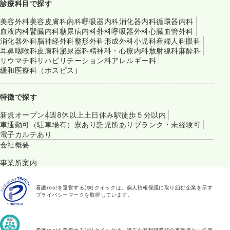
診療科目で探す
美容外科
美容皮膚科
内科
呼吸器内科
消化器内科
循環器内科
血液内科
腎臓内科
糖尿病内科
外科
呼吸器外科
心臓血管外科
消化器外科
脳神経外科
整形外科
形成外科
小児科
産婦人科
眼科
耳鼻咽喉科
皮膚科
泌尿器科
精神科・心療内科
放射線科
麻酔科
リウマチ科
リハビリテーション科
アレルギー科
緩和医療科（ホスピス）
特徴で探す
新規オープン
4週8休以上
土日休み
駅徒歩５分以内
車通勤可（駐車場有）
寮あり
託児所あり
ブランク・未経験可
電子カルテあり
会社概要
事業所案内
看護roo!を運営する(株)クイックは、個人情報保護に取り組む企業を示す
プライバシーマークを取得しています。
看護roo!を運営する(株)クイックは、適正な有料職業紹介事業者として厚