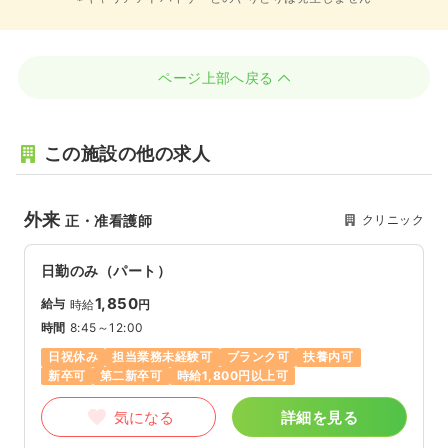
ページ上部へ戻る
この施設の他の求人
外来
クリニック
正・准看護師
日勤のみ（パート）
1,850
給与
時給
円
時間
8:45～12:00
日祝休み
担当業務未経験可
ブランク可
扶養内可
新卒可
第二新卒可
時給1,800円以上可
気になる
詳細を見る