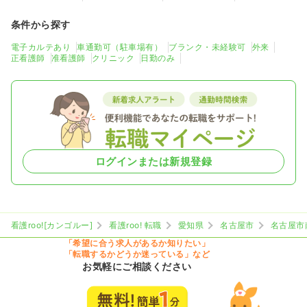
条件から探す
電子カルテあり
車通勤可（駐車場有）
ブランク・未経験可
外来
正看護師
准看護師
クリニック
日勤のみ
ログインまたは新規登録
看護roo![カンゴルー]
看護roo! 転職
愛知県
名古屋市
名古屋市
「希望に合う求人があるか知りたい」
「転職するかどうか迷っている」など
お気軽にご相談ください