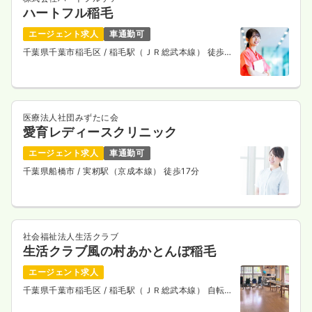
ハートフル稲毛
エージェント求人
車通勤可
千葉県千葉市稲毛区
/ 稲毛駅（ＪＲ総武本線） 徒歩8
分
医療法人社団みずたに会
愛育レディースクリニック
エージェント求人
車通勤可
千葉県船橋市
/ 実籾駅（京成本線） 徒歩17分
社会福祉法人生活クラブ
生活クラブ風の村あかとんぼ稲毛
エージェント求人
千葉県千葉市稲毛区
/ 稲毛駅（ＪＲ総武本線） 自転車
6分