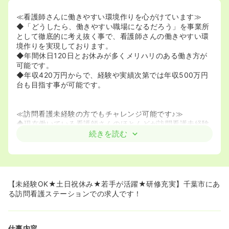
≪看護師さんに働きやすい環境作りを心がけています≫
◆「どうしたら、働きやすい職場になるだろう」を事業所
として徹底的に考え抜く事で、看護師さんの働きやすい環
境作りを実現しております。
◆年間休日120日とお休みが多くメリハリのある働き方が
可能です。
◆年収420万円からで、経験や実績次第では年収500万円
台も目指す事が可能です。
≪訪問看護未経験の方でもチャレンジ可能です♪≫
◆現在働いている看護師さんのほとんどが訪問看護未経験
でご入職されていらっしゃいます。
続きを読む
◆自分で考え・動く事を大切にしております。「訪問看護
がやりたい！・成長したい！」と考えている看護師さんに
はどんどんチャレンジできる場を与えてくれる環境です。
◆e-ラーニングの教材を使っての学習や、業務時間内での
学習時間を設けているなど研修が充実しております！
【未経験OK★土日祝休み★若手が活躍★研修充実】千葉市にあ
◆事業所独自の勉強会も毎月開催しており、知識面での補
る訪問看護ステーションでの求人です！
充もしっかりと行っています。
仕事内容