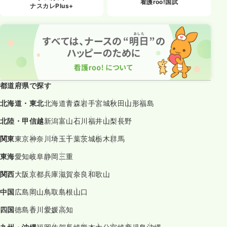
看護roo!国試
ナスカレPlus+
都道府県で探す
北海道・東北
北海道
青森
岩手
宮城
秋田
山形
福島
北陸・甲信越
新潟
富山
石川
福井
山梨
長野
関東
東京
神奈川
埼玉
千葉
茨城
栃木
群馬
東海
愛知
岐阜
静岡
三重
関西
大阪
京都
兵庫
滋賀
奈良
和歌山
中国
広島
岡山
鳥取
島根
山口
四国
徳島
香川
愛媛
高知