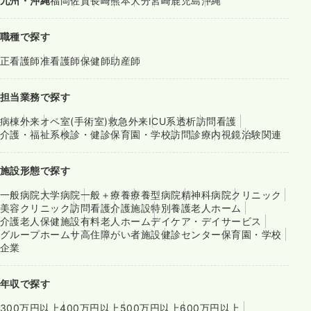
九州・沖縄
福岡
佐賀
長崎
熊本
大分
宮崎
鹿児島
沖縄
職種で探す
正看護師
准看護師
保健師
助産師
担当業務で探す
病棟
外来
オペ室(手術室)
救急外来
ICU系
透析
訪問看護
介護・福祉系
検診・健診
保育園・学校
訪問診療
内視鏡
治験関連
施設形態で探す
一般病院
大学病院
一般＋療養
療養型病院
精神科病院
クリニック
美容クリニック
訪問看護
介護施設
特別養護老人ホーム
介護老人保健施設
有料老人ホーム
デイケア・デイサービス
グループホーム
サ高住
障がい者施設
健診センター
保育園・学校
企業
年収で探す
300万円以上
400万円以上
500万円以上
600万円以上