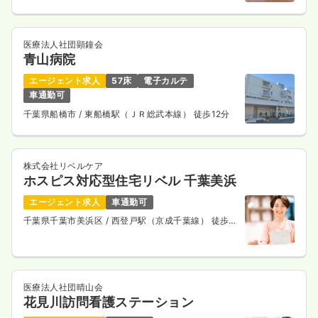
医療法人社団顕鐘会
青山病院
エージェント求人
57床
電子カルテ
車通勤可
千葉県船橋市
/ 東船橋駅（ＪＲ総武本線） 徒歩12分
株式会社リベルケア
ホスピス対応型住宅リベル 千葉美浜
エージェント求人
車通勤可
千葉県千葉市美浜区
/ 西登戸駅（京成千葉線） 徒歩9
分
医療法人社団晴山会
花見川訪問看護ステーション