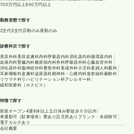
700万円以上
800万円以上
勤務形態で探す
2交代
3交代
日勤のみ
夜勤のみ
診療科目で探す
美容外科
美容皮膚科
内科
呼吸器内科
消化器内科
循環器内科
血液内科
腎臓内科
糖尿病内科
外科
呼吸器外科
心臓血管外科
消化器外科
脳神経外科
整形外科
形成外科
小児科
産婦人科
眼科
耳鼻咽喉科
皮膚科
泌尿器科
精神科・心療内科
放射線科
麻酔科
リウマチ科
リハビリテーション科
アレルギー科
緩和医療科（ホスピス）
特徴で探す
新規オープン
4週8休以上
土日休み
駅徒歩５分以内
車通勤可（駐車場有）
寮あり
託児所あり
ブランク・未経験可
電子カルテあり
会社概要