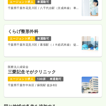
エージェント求人
車通勤可
千葉県千葉市花見川区
/ 八千代台駅（京成本線） 車9
分
くらげ整形外科
エージェント求人
車通勤可
千葉県千葉市花見川区
/ 幕張駅（ＪＲ総武本線） 徒歩
4分
医療法人緑栄会
三愛記念そがクリニック
エージェント求人
130床
車通勤可
千葉県千葉市中央区
/ 蘇我駅 徒歩8分