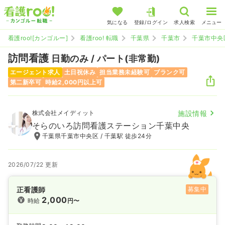
気になる
登録/ログイン
求人検索
メニュー
看護roo![カンゴルー]
看護roo! 転職
千葉県
千葉市
千葉市中央
訪問看護
日勤のみ / パート(非常勤)
エージェント求人
土日祝休み
担当業務未経験可
ブランク可
第二新卒可
時給2,000円以上可
株式会社メイディット
施設情報
そらのいろ訪問看護ステーション千葉中央
千葉県千葉市中央区 / 千葉駅 徒歩24分
2026/07/22 更新
正看護師
募集中
2,000
時給
円〜