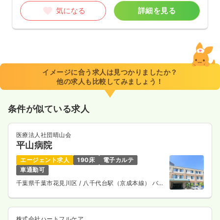
気になる
詳細を見る
イメージに合う求人は見つかりましたか？
他の求人も比較してみましょう！
条件が似ている求人
医療法人社団晴山会
平山病院
エージェント求人
190床
電子カルテ
車通勤可
千葉県千葉市花見川区
/ 八千代台駅（京成本線） バス
15分
株式会社ハートフルケア