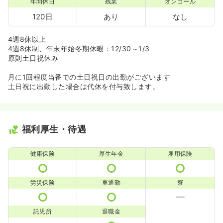
年間休日
残業
オンコール
120日
あり
なし
4週8休以上
4週8休制、年末年始冬期休暇：12/30～1/3
原則土日祝休み
月に1回程度当番での土日祝日の出勤がございます
土日祝に出勤した場合は代休を付与致します。
福利厚生・待遇
健康保険
厚生年金
雇用保険
労災保険
車通勤
寮
託児所
退職金