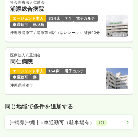
社会医療法人仁愛会
浦添総合病院
エージェント求人
334床
7:1
電子カルテ
車通勤可
託児所
沖縄県浦添市
/ 浦添前田駅（ゆいレール） 徒歩10分
医療法人八重瀬会
同仁病院
エージェント求人
154床
電子カルテ
車通勤可
寮
沖縄県浦添市
同じ地域で条件を追加する
沖縄県沖縄市
×
車通勤可（駐車場有）
121