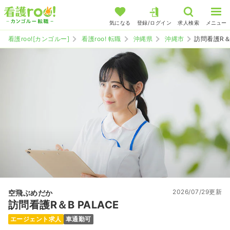
気になる
登録/ログイン
求人検索
メニュー
看護roo![カンゴルー]
看護roo! 転職
沖縄県
沖縄市
訪問看護R＆B
2026/07/29更新
空飛ぶめだか
訪問看護R＆B PALACE
エージェント求人
車通勤可