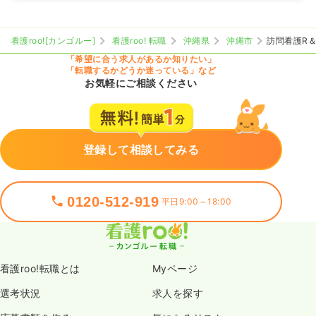
看護roo![カンゴルー]
看護roo! 転職
沖縄県
沖縄市
訪問看護R＆B
「希望に合う求人があるか知りたい」
「転職するかどうか迷っている」など
お気軽にご相談ください
登録して相談してみる
0120-512-919
平日9:00～18:00
看護roo!転職とは
Myページ
選考状況
求人を探す