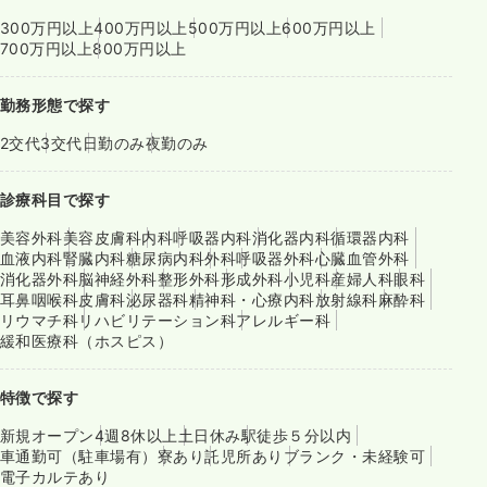
300万円以上
400万円以上
500万円以上
600万円以上
700万円以上
800万円以上
勤務形態で探す
2交代
3交代
日勤のみ
夜勤のみ
診療科目で探す
美容外科
美容皮膚科
内科
呼吸器内科
消化器内科
循環器内科
血液内科
腎臓内科
糖尿病内科
外科
呼吸器外科
心臓血管外科
消化器外科
脳神経外科
整形外科
形成外科
小児科
産婦人科
眼科
耳鼻咽喉科
皮膚科
泌尿器科
精神科・心療内科
放射線科
麻酔科
リウマチ科
リハビリテーション科
アレルギー科
緩和医療科（ホスピス）
特徴で探す
新規オープン
4週8休以上
土日休み
駅徒歩５分以内
車通勤可（駐車場有）
寮あり
託児所あり
ブランク・未経験可
電子カルテあり