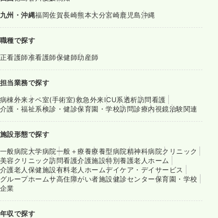
九州・沖縄
福岡
佐賀
長崎
熊本
大分
宮崎
鹿児島
沖縄
職種で探す
正看護師
准看護師
保健師
助産師
担当業務で探す
病棟
外来
オペ室(手術室)
救急外来
ICU系
透析
訪問看護
介護・福祉系
検診・健診
保育園・学校
訪問診療
内視鏡
治験関連
施設形態で探す
一般病院
大学病院
一般＋療養
療養型病院
精神科病院
クリニック
美容クリニック
訪問看護
介護施設
特別養護老人ホーム
介護老人保健施設
有料老人ホーム
デイケア・デイサービス
グループホーム
サ高住
障がい者施設
健診センター
保育園・学校
企業
年収で探す