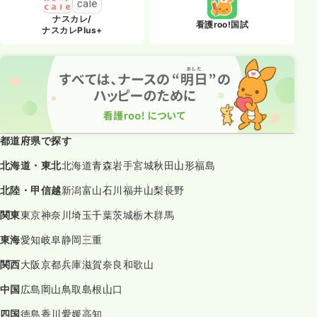
ナスカレ/
看護roo!国試
ナスカレPlus+
都道府県で探す
北海道・東北
北海道
青森
岩手
宮城
秋田
山形
福島
北陸・甲信越
新潟
富山
石川
福井
山梨
長野
関東
東京
神奈川
埼玉
千葉
茨城
栃木
群馬
東海
愛知
岐阜
静岡
三重
関西
大阪
京都
兵庫
滋賀
奈良
和歌山
中国
広島
岡山
鳥取
島根
山口
四国
徳島
香川
愛媛
高知