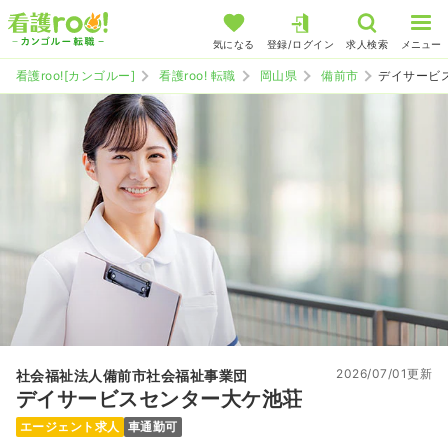
気になる
登録/ログイン
求人検索
メニュー
看護roo![カンゴルー]
看護roo! 転職
岡山県
備前市
デイサービ
2026/07/01更新
社会福祉法人備前市社会福祉事業団
デイサービスセンター大ケ池荘
エージェント求人
車通勤可