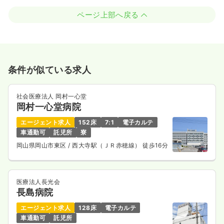
ページ上部へ戻る
条件が似ている求人
社会医療法人 岡村一心堂
岡村一心堂病院
エージェント求人
152床
7:1
電子カルテ
車通勤可
託児所
寮
岡山県岡山市東区
/ 西大寺駅（ＪＲ赤穂線） 徒歩16分
医療法人長光会
長島病院
エージェント求人
128床
電子カルテ
車通勤可
託児所