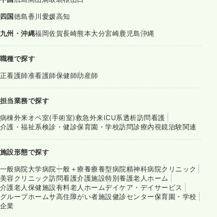
四国
徳島
香川
愛媛
高知
九州・沖縄
福岡
佐賀
長崎
熊本
大分
宮崎
鹿児島
沖縄
職種で探す
正看護師
准看護師
保健師
助産師
担当業務で探す
病棟
外来
オペ室(手術室)
救急外来
ICU系
透析
訪問看護
介護・福祉系
検診・健診
保育園・学校
訪問診療
内視鏡
治験関連
施設形態で探す
一般病院
大学病院
一般＋療養
療養型病院
精神科病院
クリニック
美容クリニック
訪問看護
介護施設
特別養護老人ホーム
介護老人保健施設
有料老人ホーム
デイケア・デイサービス
グループホーム
サ高住
障がい者施設
健診センター
保育園・学校
企業