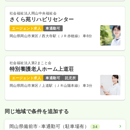
社会福祉法人岡山中央福祉会
さくら苑リハビリセンター
エージェント求人
車通勤可
岡山県岡山市東区
/ 西大寺駅（ＪＲ赤穂線） 車6分
社会福祉法人第2まこと会
特別養護老人ホーム上道荘
エージェント求人
車通勤可
託児所
岡山県岡山市東区
/ 上道駅（ＪＲ山陽本線） 車3分
同じ地域で条件を追加する
岡山県備前市
×
車通勤可（駐車場有）
34