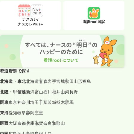
ナスカレ/
看護roo!国試
ナスカレPlus+
都道府県で探す
北海道・東北
北海道
青森
岩手
宮城
秋田
山形
福島
北陸・甲信越
新潟
富山
石川
福井
山梨
長野
関東
東京
神奈川
埼玉
千葉
茨城
栃木
群馬
東海
愛知
岐阜
静岡
三重
関西
大阪
京都
兵庫
滋賀
奈良
和歌山
中国
広島
岡山
鳥取
島根
山口