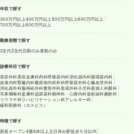
年収で探す
300万円以上
400万円以上
500万円以上
600万円以上
700万円以上
800万円以上
勤務形態で探す
2交代
3交代
日勤のみ
夜勤のみ
診療科目で探す
美容外科
美容皮膚科
内科
呼吸器内科
消化器内科
循環器内科
血液内科
腎臓内科
糖尿病内科
外科
呼吸器外科
心臓血管外科
消化器外科
脳神経外科
整形外科
形成外科
小児科
産婦人科
眼科
耳鼻咽喉科
皮膚科
泌尿器科
精神科・心療内科
放射線科
麻酔科
リウマチ科
リハビリテーション科
アレルギー科
緩和医療科（ホスピス）
特徴で探す
新規オープン
4週8休以上
土日休み
駅徒歩５分以内