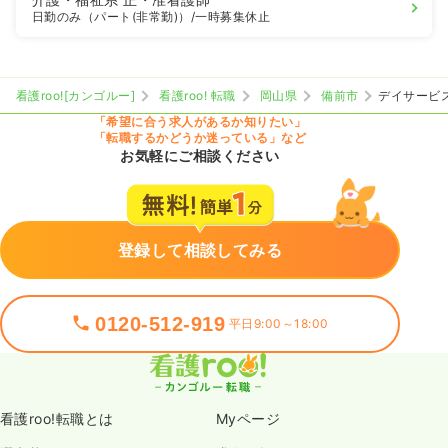
日勤のみ（パート(非常勤)）
/一時募集休止
看護roo![カンゴルー]
看護roo! 転職
岡山県
備前市
デイサービ
「希望に合う求人があるか知りたい」
「転職するかどうか迷っている」など
お気軽にご相談ください
登録して相談してみる
0120-512-919
平日9:00～18:00
看護roo!転職とは
Myページ