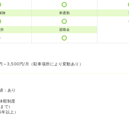
保険
車通勤
児所
退職金
円～3,500円/月（駐車場所により変動あり）
績：あり
休暇制度
歳まで）
5年以上）