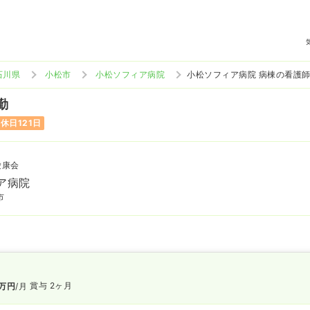
石川県
小松市
小松ソフィア病院
小松ソフィア病院 病棟の看護
勤
休日121日
愛康会
ア病院
市
賞与 2ヶ月
万円
/月