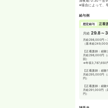
深夜勤 0:30～翌
※場合によって、
給与例
正看
想定給与
29.8～3
月給
月給298,000円～
（基本給249,00
【正看護師：経験
月給298,000円
回）
⇒年収3,787,6
【正看護師：経験1
月給295,000円
円）
【正看護師：経験
月給291,000円
円）
諸手当