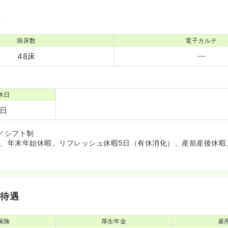
境
病床数
電子カルテ
48床
休日
1日
日／シフト制
暇、年末年始休暇、リフレッシュ休暇5日（有休消化）、産前産後休暇
・待遇
保険
厚生年金
雇