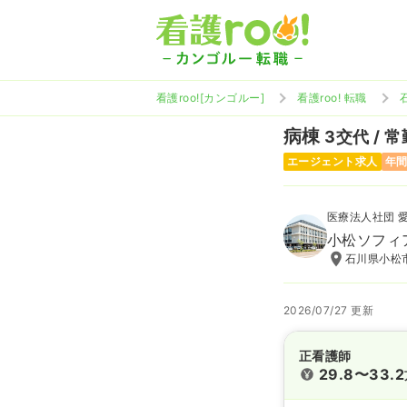
看護roo![カンゴルー]
看護roo! 転職
病棟
3交代 / 常
エージェント求人
年間
医療法人社団 
小松ソフィ
石川県小松
2026/07/27 更新
正看護師
29.8〜33.2