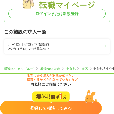
ログインまたは新規登録
この施設の求人一覧
オペ室(手術室)
正看護師
2交代（常勤）
/一時募集休止
看護roo![カンゴルー]
看護roo! 転職
東京都
港区
東京都済生会
「希望に合う求人があるか知りたい」
「転職するかどうか迷っている」など
お気軽にご相談ください
登録して相談してみる