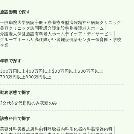
施設形態で探す
一般病院
大学病院
一般＋療養
療養型病院
精神科病院
クリニック
美容クリニック
訪問看護
介護施設
特別養護老人ホーム
介護老人保健施設
有料老人ホーム
デイケア・デイサービス
グループホーム
サ高住
障がい者施設
健診センター
保育園・学校
企業
年収で探す
300万円以上
400万円以上
500万円以上
600万円以上
700万円以上
800万円以上
勤務形態で探す
2交代
3交代
日勤のみ
夜勤のみ
診療科目で探す
美容外科
美容皮膚科
内科
呼吸器内科
消化器内科
循環器内科