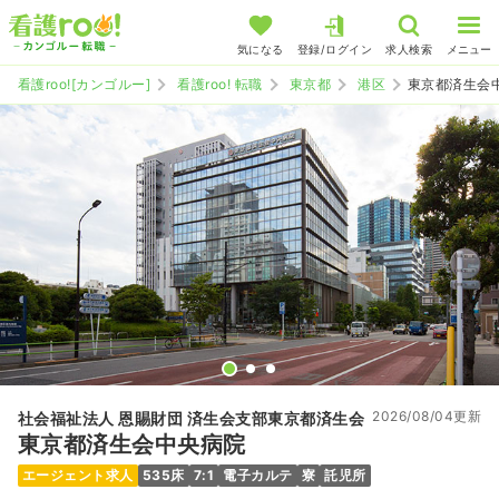
気になる
登録/ログイン
求人検索
メニュー
看護roo![カンゴルー]
看護roo! 転職
東京都
港区
東京都済生会
2026/08/04更新
社会福祉法人 恩賜財団 済生会支部東京都済生会
東京都済生会中央病院
エージェント求人
535床
7:1
電子カルテ
寮
託児所