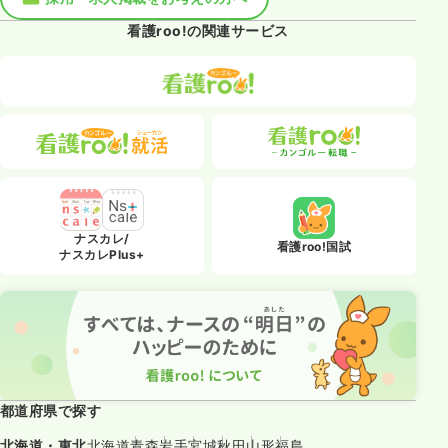
看護roo!の関連サービス
ナスカレ/
看護roo!国試
ナスカレPlus+
都道府県で探す
北海道・東北
北海道
青森
岩手
宮城
秋田
山形
福島