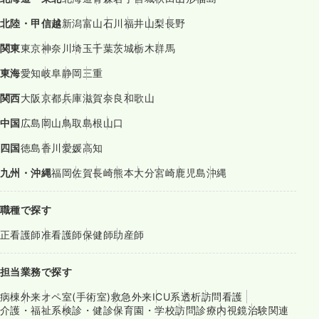
北陸・甲信越
新潟
富山
石川
福井
山梨
長野
関東
東京
神奈川
埼玉
千葉
茨城
栃木
群馬
東海
愛知
岐阜
静岡
三重
関西
大阪
京都
兵庫
滋賀
奈良
和歌山
中国
広島
岡山
鳥取
島根
山口
四国
徳島
香川
愛媛
高知
九州・沖縄
福岡
佐賀
長崎
熊本
大分
宮崎
鹿児島
沖縄
職種で探す
正看護師
准看護師
保健師
助産師
担当業務で探す
病棟
外来
オペ室(手術室)
救急外来
ICU系
透析
訪問看護
介護・福祉系
検診・健診
保育園・学校
訪問診療
内視鏡
治験関連