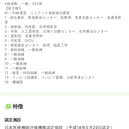
※病床数：一般：535床
【新主棟】
B1：RI検査室、リニアック放射線治療室
1：総合案内、救急救命センター、医事課、患者支援センター、血液造影
室
2：放射線、内視鏡、生理検査室
3：外来、人工透析室、日帰り治療センター、化学療法センター
4：薬剤部、栄養管理科
5：手術室、GICU
6：救急救命センター、病理、臨床工学
7：産科病棟、一般病棟
8：一般病棟
9：一般病棟
10：一般病棟
11：一般病棟
12：個室・特別病棟、一般病棟
13：リハビリ訓練室、リハビリ庭園、人材育成センター
14：機械室
特徴
認定施設
日本医療機能評価機構認定病院 （平成18年5月29日認定）