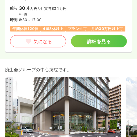
30.4
給与
万円
/月
賞与83.1万円
※一例
時間
8:30～17:00
年間休日120日
4週8休以上
ブランク可
月給30万円以上可
気になる
詳細を見る
済生会グループの中心病院です。