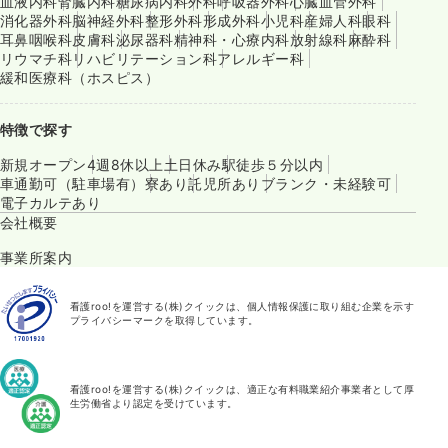
血液内科
腎臓内科
糖尿病内科
外科
呼吸器外科
心臓血管外科
消化器外科
脳神経外科
整形外科
形成外科
小児科
産婦人科
眼科
耳鼻咽喉科
皮膚科
泌尿器科
精神科・心療内科
放射線科
麻酔科
リウマチ科
リハビリテーション科
アレルギー科
緩和医療科（ホスピス）
特徴で探す
新規オープン
4週8休以上
土日休み
駅徒歩５分以内
車通勤可（駐車場有）
寮あり
託児所あり
ブランク・未経験可
電子カルテあり
会社概要
事業所案内
看護roo!を運営する(株)クイックは、個人情報保護に取り組む企業を示す
プライバシーマークを取得しています。
看護roo!を運営する(株)クイックは、適正な有料職業紹介事業者として厚
生労働省より認定を受けています。