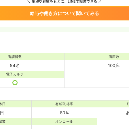
希望や経験をもとに、LINEで相談できる
給与や働き方について聞いてみる
境
看護師数
病床数
54名
100床
電子カルテ
休日
有給取得率
6日
80%
残業
オンコール