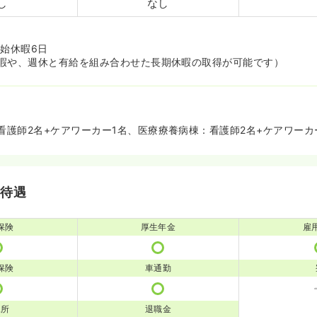
し
なし
年始休暇6日
暇や、週休と有給を組み合わせた長期休暇の取得が可能です）
看護師2名+ケアワーカー1名、医療療養病棟：看護師2名+ケアワーカ
・待遇
保険
厚生年金
雇
保険
車通勤
児所
退職金