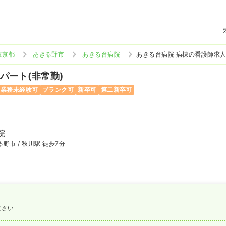
東京都
あきる野市
あきる台病院
あきる台病院 病棟の看護師求
 パート(非常勤)
当業務未経験可
ブランク可
新卒可
第二新卒可
院
野市 / 秋川駅 徒歩7分
ださい