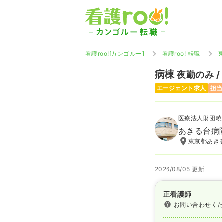
看護roo![カンゴルー]
看護roo! 転職
病棟
夜勤のみ /
エージェント求人
担
医療法人財団暁
あきる台病
東京都あきる
2026/08/05 更新
正看護師
お問い合わせく