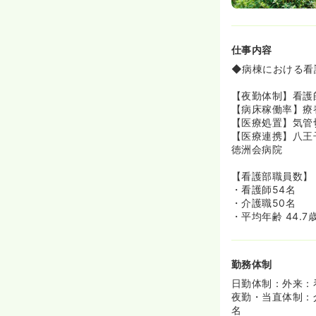
◆急な発熱時な
仕事内容
◆病棟における看
【夜勤体制】看護
【病床稼働率】療養
【医療処置】気管
【医療連携】八王
徳洲会病院
【看護部職員数】
・看護師54名
・介護職50名
・平均年齢 44.7
勤務体制
日勤体制：外来：
夜勤・当直体制：
名