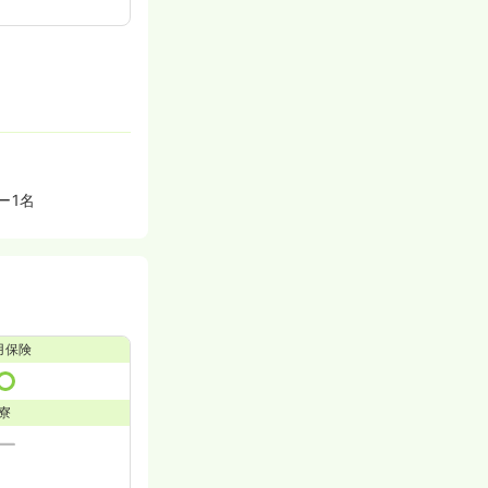
ー1名
用保険
寮