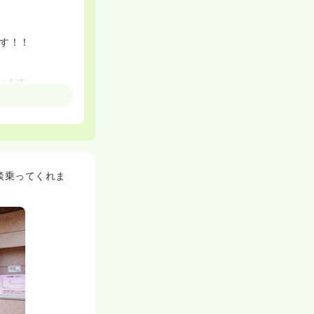
です！！
います。
入れています。
域看護、感染症
定）などの資格
談乗ってくれま
たい方にオススメ
ることができま