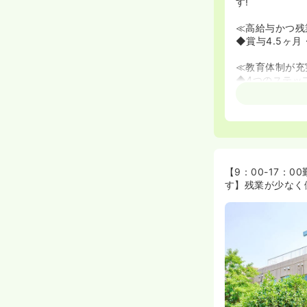
す!
≪高給与かつ残
◆賞与4.5ヶ
≪教育体制が充
◆4つのステッ
◆感染管理研修
◆主任との面談
◆専門性を求め
看護、慢性疾患
取得にも支援体
【9：00-17
≪ワークライフ
す】残業が少なく
◆残業時間が月
の求人です。
◆特別休暇や、
≪ママさんナー
◆時短勤務や日
◆子育て期間中
す。