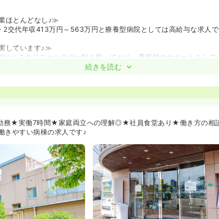
業ほとんどなし♪≫
月・2交代年収413万円～563万円と療養型病院としては高給与な求人
実しています♪≫
プによるクリニカルラダー制を取っており、看護師のサポートをして
や看護師認知症対応能力向上研修などを行い、キャリア開発にも力を
続きを読む
で仕事内容や人間関係の相談もすることができます。
て自己啓発する看護師を支援しています!具体的には、がん看護、地
看護、フットケア、教育指導者、医療安全管理者（全日本病院協会認
制を整えています。
：00勤務★実働7時間★家庭両立への理解◎★社員食堂あり★働き方の相
バランスも取りつつ勤務することができます♪≫
働きやすい病棟の求人です♪
平均10時間程度とほとんどありません。家庭との両立を大切にされ
週休と有給を組み合わせた長期休暇の取得が可能!
スが働きやすい環境がございます♪≫
勤常勤の勤務など、看護師様の生活に合わせた働き方ができます。
は3歳まで時短常勤制度を設けているので、勤務時間も柔軟に対応す