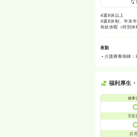
な
4週8休以上
4週8休制、年末
有給休暇（特別休
夜勤
介護療養病棟：
福利厚生
健康
労災
託