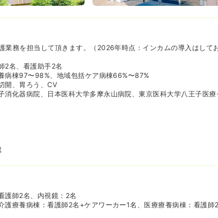
どは皆で助け合い、小学生までの学校行事の参加についてはほぼ100
護業務を担当して頂きます。（2026年時点：インカムの導入はして
師2名、看護助手2名
病棟97〜98%、地域包括ケア病棟66%〜87%
切開、胃ろう、CV
子消化器病院、日本医科大学多摩永山病院、東京医科大学八王子医療
歳
看護師2名、内視鏡：2名
介護療養病棟：看護師2名+ケアワーカー1名、医療療養病棟：看護師2