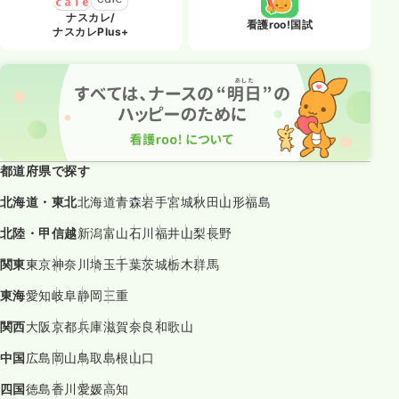
ナスカレ/
看護roo!国試
ナスカレPlus+
都道府県で探す
北海道・東北
北海道
青森
岩手
宮城
秋田
山形
福島
北陸・甲信越
新潟
富山
石川
福井
山梨
長野
関東
東京
神奈川
埼玉
千葉
茨城
栃木
群馬
東海
愛知
岐阜
静岡
三重
関西
大阪
京都
兵庫
滋賀
奈良
和歌山
中国
広島
岡山
鳥取
島根
山口
四国
徳島
香川
愛媛
高知