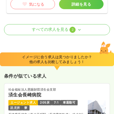
気になる
詳細を見る
訪問看護
一般病院
正看護師
すべての求人を見る
2
日勤のみ（常勤）
27.2〜32.3
給与
万円
/月
賞与2.5ヶ月
※一例
イメージに合う求人は見つかりましたか？
時間
8:30～17:00
（休憩60分）
他の求人も比較してみましょう！
日祝休み
オンコールあり
月給32万円以上可
条件が似ている求人
気になる
詳細を見る
社会福祉法人恩賜財団済生会支部
済生会長崎病院
外来
一般病院
正・准看護師
エージェント求人
205床
7:1
車通勤可
託児所
寮
一時募集休止
日勤のみ（常勤）