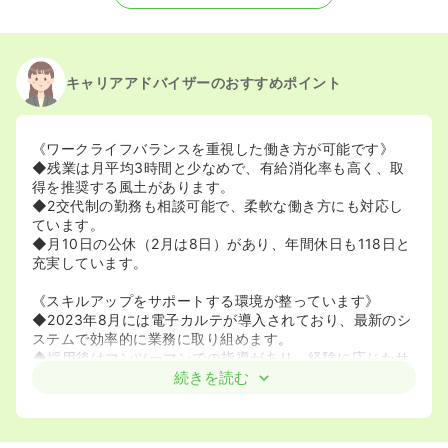
キャリアアドバイザーのおすすめポイント
《ワークライフバランスを重視した働き方が可能です》
◆残業は月平均3時間と少なめで、有給消化率も高く、取
得を推奨する風土があります。
◆2交代制の勤務も相談可能で、柔軟な働き方にも対応し
ています。
◆月10日の公休（2月は8日）があり、年間休日も118日と
充実しています。
《スキルアップをサポートする環境が整っています》
◆2023年8月には電子カルテが導入されており、最新のシ
ステムで効率的に業務に取り組めます。
◆採用後はマンツーマンでの指導があり、経験に応じたサ
ポートを受けながら着実に成長できます。
続きを読む
《地域に密着した温かい医療を提供しています》
◆地域住民の「いのち」と「くらし」を守ることを目標