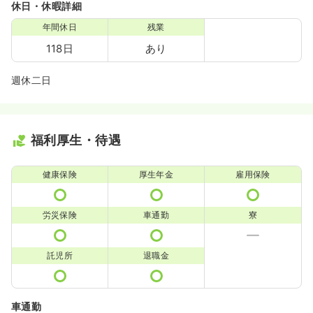
休日・休暇詳細
年間休日
残業
118日
あり
週休二日
福利厚生・待遇
健康保険
厚生年金
雇用保険
労災保険
車通勤
寮
託児所
退職金
車通勤