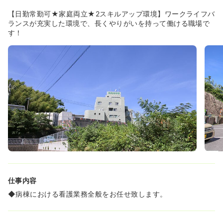
に、予防から治療、リハビリテーション、在宅医療まで一
貫した医療を提供しています。
【日勤常勤可★家庭両立★2スキルアップ環境】ワークライフバ
◆リハビリテーションや訪問看護、在宅医療に力を入れて
ランスが充実した環境で、長くやりがいを持って働ける職場で
おり、地域の方々が住み慣れた場所で生活を続けられるよ
す！
う支援しています。
《通勤しやすい立地です》
◆長崎市蚊焼町に位置し、蚊焼バス停から徒歩3分とアク
セスしやすい場所にあります。
◆自家用車通勤も可能で、駐車場も完備されており、月額
500円で利用できます。通勤時の道の混雑も少ないため、
ストレスなく通うことができます。
仕事内容
◆病棟における看護業務全般をお任せ致します。