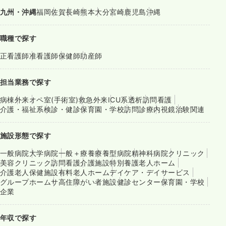
九州・沖縄
福岡
佐賀
長崎
熊本
大分
宮崎
鹿児島
沖縄
職種で探す
正看護師
准看護師
保健師
助産師
担当業務で探す
病棟
外来
オペ室(手術室)
救急外来
ICU系
透析
訪問看護
介護・福祉系
検診・健診
保育園・学校
訪問診療
内視鏡
治験関連
施設形態で探す
一般病院
大学病院
一般＋療養
療養型病院
精神科病院
クリニック
美容クリニック
訪問看護
介護施設
特別養護老人ホーム
介護老人保健施設
有料老人ホーム
デイケア・デイサービス
グループホーム
サ高住
障がい者施設
健診センター
保育園・学校
企業
年収で探す