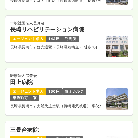
長崎県長崎市
/ 新大工町駅（長崎電気軌道） 徒歩7分
18.4〜26.9
給与
万円
/月
賞与3ヶ月
※一例
時間
8:30～17:00
（休憩60分）
一般社団法人是真会
長崎リハビリテーション病院
ブランク可
月給26万円以上可
エージェント求人
143床
託児所
気になる
詳細を見る
長崎県長崎市
/ 観光通駅（長崎電気軌道） 徒歩6分
医療法人保善会
田上病院
エージェント求人
180床
電子カルテ
車通勤可
寮
長崎県長崎市
/ 大浦天主堂駅（長崎電気軌道） 車8分
三景台病院