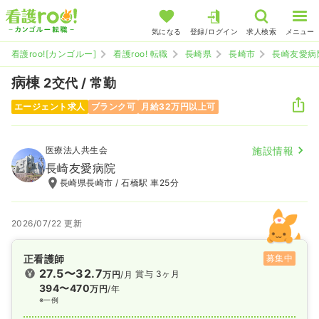
気になる
登録/ログイン
求人検索
メニュー
看護roo![カンゴルー]
看護roo! 転職
長崎県
長崎市
長崎友愛病
病棟
2交代 / 常勤
エージェント求人
ブランク可
月給32万円以上可
医療法人共生会
施設情報
長崎友愛病院
長崎県長崎市 / 石橋駅 車25分
2026/07/22 更新
正看護師
募集中
27.5〜32.7
賞与 3ヶ月
万円
/月
394〜470
万円
/年
※一例