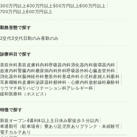
300万円以上
400万円以上
500万円以上
600万円以上
700万円以上
800万円以上
勤務形態で探す
2交代
3交代
日勤のみ
夜勤のみ
診療科目で探す
美容外科
美容皮膚科
内科
呼吸器内科
消化器内科
循環器内科
血液内科
腎臓内科
糖尿病内科
外科
呼吸器外科
心臓血管外科
消化器外科
脳神経外科
整形外科
形成外科
小児科
産婦人科
眼科
耳鼻咽喉科
皮膚科
泌尿器科
精神科・心療内科
放射線科
麻酔科
リウマチ科
リハビリテーション科
アレルギー科
緩和医療科（ホスピス）
特徴で探す
新規オープン
4週8休以上
土日休み
駅徒歩５分以内
車通勤可（駐車場有）
寮あり
託児所あり
ブランク・未経験可
電子カルテあり