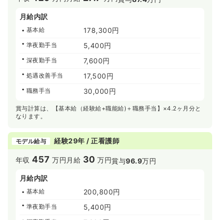
月給内訳
基本給
178,300円
準夜勤手当
5,400円
深夜勤手当
7,600円
処遇改善手当
17,500円
職務手当
30,000円
賞与計算は、【基本給（経験給+職能給)＋職務手当】×4.2ヶ月分と
なります。
経験29年 / 正看護師
モデル給与
457
30
年収
万円
月給
万円
賞与
96.9
万円
月給内訳
基本給
200,800円
準夜勤手当
5,400円