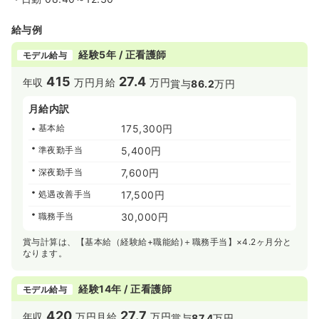
給与例
経験5年 / 正看護師
モデル給与
415
27.4
年収
万円
月給
万円
賞与
86.2
万円
月給内訳
基本給
175,300円
準夜勤手当
5,400円
深夜勤手当
7,600円
処遇改善手当
17,500円
職務手当
30,000円
賞与計算は、【基本給（経験給+職能給)＋職務手当】×4.2ヶ月分と
なります。
経験14年 / 正看護師
モデル給与
420
27.7
年収
万円
月給
万円
賞与
87.4
万円