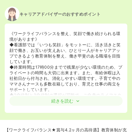
キャリアアドバイザーのおすすめポイント
《ワークライフバランスを整え、笑顔で働き続けられる環
境があります》
◆看護部では「いつも笑顔」をモットーに、活き活きと笑
顔で働き、お互いが支えあい、ひとり一人がキャリアアッ
プできるよう教育体制を整え、働き甲斐のある職場を目指
しています。
◆終業時間は17時00分までで残業が少ない環境のため、プ
ライベートの時間も大切に出来ます。また、有給休暇は入
社初日から付与され、消化しやすい環境です。子育て中の
ママさんナースも多数在籍しており、育児と仕事の両立を
サポートしています。
◆2交代制と3交代制の選択が可能で、ご自身のライフスタ
イルに合わせた働き方ができます。
続きを読む
《安心の教育体制で成長をサポートします》
◆新卒の方だけでなく、中途採用の方や部署異動の看護師
にもプリセプター制度を導入しており、先輩看護師がマン
ツーマンで丁寧に指導します。
【ワークライフバランス★賞与4.2ヶ月の高待遇】教育体制が充