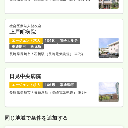
一時募集休止
日勤のみ（常勤）
21.0〜26.0
給与
万円
/月
賞与4.2ヶ月
社会医療法人健友会
※一例
上戸町病院
時間
8:50～17:00
エージェント求人
104床
電子カルテ
日祝休み
オンコールあり
ブランク可
第二新卒可
車通勤可
託児所
月給26万円以上可
長崎県長崎市
/ 石橋駅（長崎電気軌道） 車7分
気になる
詳細を見る
日見中央病院
その他
エージェント求人
166床
車通勤可
一般＋療養
正看護師
長崎県長崎市
/ 蛍茶屋駅（長崎電気軌道） 車5分
一時募集休止
日勤のみ（常勤）
19.8〜25.8
給与
万円
/月
賞与4.2ヶ月
※一例
同じ地域で条件を追加する
時間
8:40～17:00
（休憩60分）