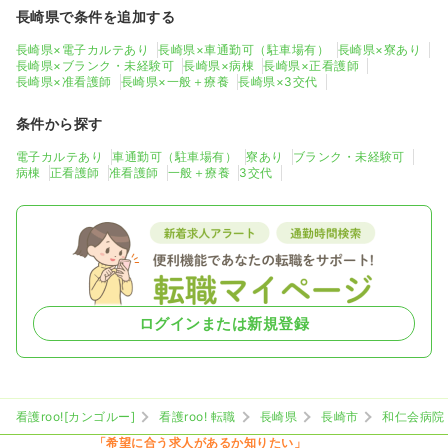
長崎県で条件を追加する
長崎県×電子カルテあり
長崎県×車通勤可（駐車場有）
長崎県×寮あり
長崎県×ブランク・未経験可
長崎県×病棟
長崎県×正看護師
長崎県×准看護師
長崎県×一般＋療養
長崎県×3交代
条件から探す
電子カルテあり
車通勤可（駐車場有）
寮あり
ブランク・未経験可
病棟
正看護師
准看護師
一般＋療養
3交代
ログインまたは新規登録
看護roo![カンゴルー]
看護roo! 転職
長崎県
長崎市
和仁会病院
「希望に合う求人があるか知りたい」