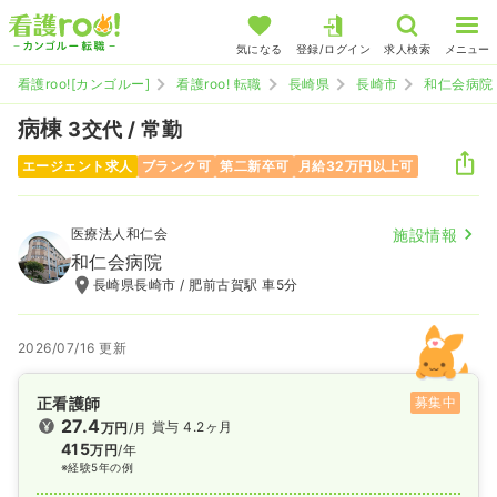
気になる
登録/ログイン
求人検索
メニュー
看護roo![カンゴルー]
看護roo! 転職
長崎県
長崎市
和仁会病院
病棟
3交代 / 常勤
エージェント求人
ブランク可
第二新卒可
月給32万円以上可
医療法人和仁会
施設情報
和仁会病院
長崎県長崎市 / 肥前古賀駅 車5分
2026/07/16 更新
正看護師
募集中
27.4
賞与 4.2ヶ月
万円
/月
415
万円
/年
※経験5年の例