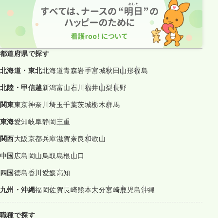
都道府県で探す
北海道・東北
北海道
青森
岩手
宮城
秋田
山形
福島
北陸・甲信越
新潟
富山
石川
福井
山梨
長野
関東
東京
神奈川
埼玉
千葉
茨城
栃木
群馬
東海
愛知
岐阜
静岡
三重
関西
大阪
京都
兵庫
滋賀
奈良
和歌山
中国
広島
岡山
鳥取
島根
山口
四国
徳島
香川
愛媛
高知
九州・沖縄
福岡
佐賀
長崎
熊本
大分
宮崎
鹿児島
沖縄
職種で探す