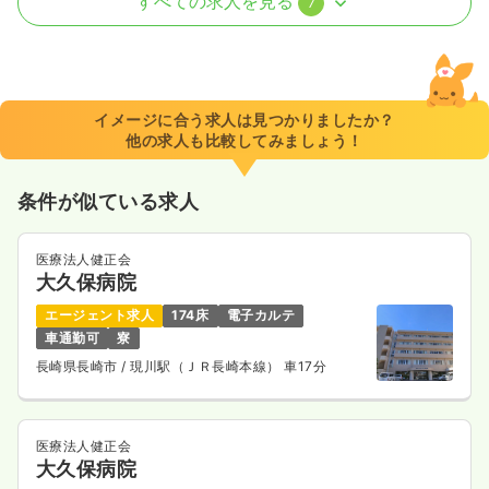
すべての求人を見る
7
日勤のみ（常勤）
22.7〜27.7
給与
万円
/月
賞与4.2ヶ月
※一例
イメージに合う求人は見つかりましたか？
時間
7:50～16:10
（休憩60分）
他の求人も比較してみましょう！
日曜休み
月給27万円以上可
条件が似ている求人
気になる
詳細を見る
医療法人健正会
大久保病院
訪問看護
一般＋療養
正看護師
エージェント求人
174床
電子カルテ
車通勤可
寮
日勤のみ（常勤）
長崎県長崎市
/ 現川駅（ＪＲ長崎本線） 車17分
20.8〜25.8
給与
万円
/月
賞与4.2ヶ月
※一例
時間
8:40～17:00
（休憩60分）
医療法人健正会
大久保病院
日祝休み
ブランク可
第二新卒可
月給25万円以上可