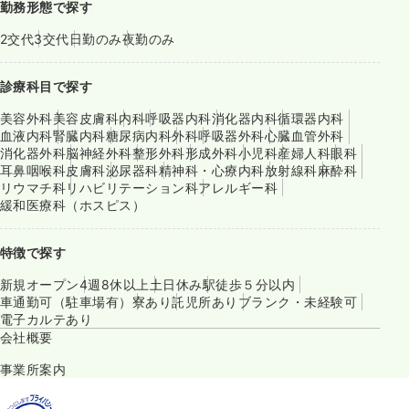
勤務形態で探す
2交代
3交代
日勤のみ
夜勤のみ
診療科目で探す
美容外科
美容皮膚科
内科
呼吸器内科
消化器内科
循環器内科
血液内科
腎臓内科
糖尿病内科
外科
呼吸器外科
心臓血管外科
消化器外科
脳神経外科
整形外科
形成外科
小児科
産婦人科
眼科
耳鼻咽喉科
皮膚科
泌尿器科
精神科・心療内科
放射線科
麻酔科
リウマチ科
リハビリテーション科
アレルギー科
緩和医療科（ホスピス）
特徴で探す
新規オープン
4週8休以上
土日休み
駅徒歩５分以内
車通勤可（駐車場有）
寮あり
託児所あり
ブランク・未経験可
電子カルテあり
会社概要
事業所案内