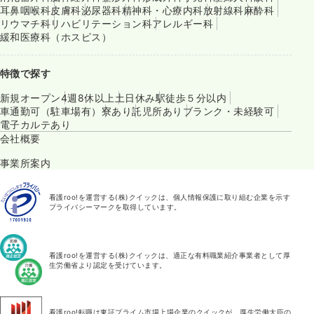
耳鼻咽喉科
皮膚科
泌尿器科
精神科・心療内科
放射線科
麻酔科
リウマチ科
リハビリテーション科
アレルギー科
緩和医療科（ホスピス）
特徴で探す
新規オープン
4週8休以上
土日休み
駅徒歩５分以内
車通勤可（駐車場有）
寮あり
託児所あり
ブランク・未経験可
電子カルテあり
会社概要
事業所案内
看護roo!を運営する(株)クイックは、個人情報保護に取り組む企業を示す
プライバシーマークを取得しています。
看護roo!を運営する(株)クイックは、適正な有料職業紹介事業者として厚
生労働省より認定を受けています。
看護roo!転職は東証プライム市場上場企業のクイックが、厚生労働大臣の