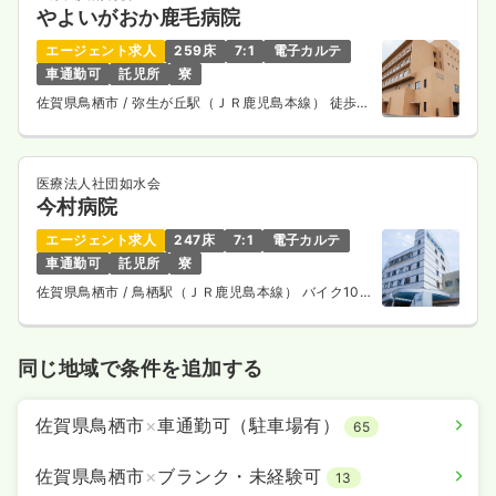
やよいがおか鹿毛病院
エージェント求人
259床
7:1
電子カルテ
車通勤可
託児所
寮
佐賀県鳥栖市
/ 弥生が丘駅（ＪＲ鹿児島本線） 徒歩
10分
医療法人社団如水会
今村病院
エージェント求人
247床
7:1
電子カルテ
車通勤可
託児所
寮
佐賀県鳥栖市
/ 鳥栖駅（ＪＲ鹿児島本線） バイク10
分
同じ地域で条件を追加する
佐賀県鳥栖市
×
車通勤可（駐車場有）
65
佐賀県鳥栖市
×
ブランク・未経験可
13