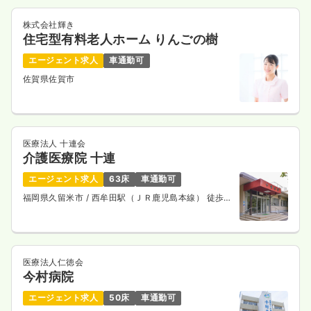
株式会社輝き
住宅型有料老人ホーム りんごの樹
エージェント求人
車通勤可
佐賀県佐賀市
医療法人 十連会
介護医療院 十連
エージェント求人
63床
車通勤可
福岡県久留米市
/ 西牟田駅（ＪＲ鹿児島本線） 徒歩18
分
医療法人仁徳会
今村病院
エージェント求人
50床
車通勤可