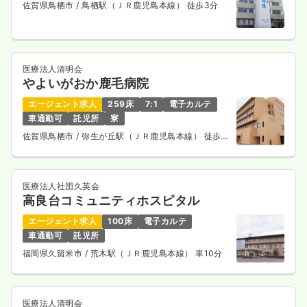
佐賀県鳥栖市
/ 鳥栖駅（ＪＲ鹿児島本線） 徒歩3分
医療法人清明会
やよいがおか鹿毛病院
エージェント求人
259床
7:1
電子カルテ
車通勤可
託児所
寮
佐賀県鳥栖市
/ 弥生が丘駅（ＪＲ鹿児島本線） 徒歩
10分
医療法人社団久英会
高良台コミュニティホスピタル
エージェント求人
100床
電子カルテ
車通勤可
託児所
福岡県久留米市
/ 荒木駅（ＪＲ鹿児島本線） 車10分
医療法人清明会