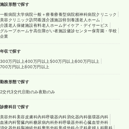
施設形態で探す
一般病院
大学病院
一般＋療養
療養型病院
精神科病院
クリニック
美容クリニック
訪問看護
介護施設
特別養護老人ホーム
介護老人保健施設
有料老人ホーム
デイケア・デイサービス
グループホーム
サ高住
障がい者施設
健診センター
保育園・学校
企業
年収で探す
300万円以上
400万円以上
500万円以上
600万円以上
700万円以上
800万円以上
勤務形態で探す
2交代
3交代
日勤のみ
夜勤のみ
診療科目で探す
美容外科
美容皮膚科
内科
呼吸器内科
消化器内科
循環器内科
血液内科
腎臓内科
糖尿病内科
外科
呼吸器外科
心臓血管外科
消化器外科
脳神経外科
整形外科
形成外科
小児科
産婦人科
眼科