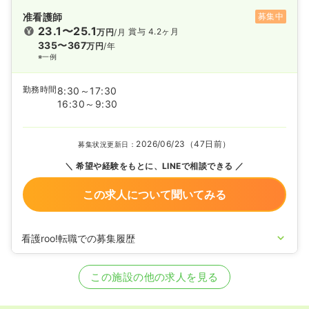
准看護師
募集中
23.1〜25.1
賞与 4.2ヶ月
万円
/月
335〜367
万円
/年
※一例
勤務時間
8:30～17:30
16:30～9:30
2026/06/23（47日前）
募集状況更新日：
希望や経験をもとに、LINEで相談できる
この求人について聞いてみる
看護roo!転職での募集履歴
2022/06/23
正・准看護師の募集を開始
2022/02/09
正・准看護師の募集を休止
この施設の他の求人を見る
2020/09/17
正・准看護師を募集中