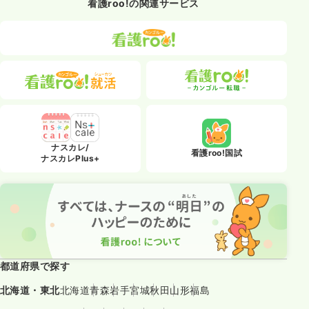
看護roo!の関連サービス
ナスカレ/
看護roo!国試
ナスカレPlus+
都道府県で探す
北海道・東北
北海道
青森
岩手
宮城
秋田
山形
福島