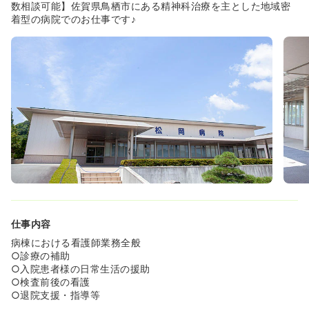
◆精神神経科、一般内科に加え、専門外来とし て、認知
数相談可能】佐賀県鳥栖市にある精神科治療を主とした地域密
症、循環器、糖尿病、リウマチ性疾患、消化器内科（非常
着型の病院でのお仕事です♪
勤）、脳神経外科（非常勤）を開設、精神科および内科救
急指定病院として、24時間体制の 診療を行っています。
仕事内容
病棟における看護師業務全般
○診療の補助
○入院患者様の日常生活の援助
○検査前後の看護
○退院支援・指導等