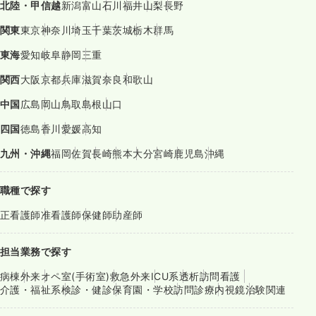
北陸・甲信越
新潟
富山
石川
福井
山梨
長野
関東
東京
神奈川
埼玉
千葉
茨城
栃木
群馬
東海
愛知
岐阜
静岡
三重
関西
大阪
京都
兵庫
滋賀
奈良
和歌山
中国
広島
岡山
鳥取
島根
山口
四国
徳島
香川
愛媛
高知
九州・沖縄
福岡
佐賀
長崎
熊本
大分
宮崎
鹿児島
沖縄
職種で探す
正看護師
准看護師
保健師
助産師
担当業務で探す
病棟
外来
オペ室(手術室)
救急外来
ICU系
透析
訪問看護
介護・福祉系
検診・健診
保育園・学校
訪問診療
内視鏡
治験関連