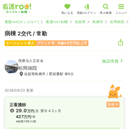
気になる
登録/ログイン
求人検索
メニュー
看護roo![カンゴルー]
看護roo! 転職
佐賀県
鳥栖市
松岡病院
病棟
2交代 / 常勤
エージェント求人
ブランク可
月給29万円以上可
医療法人正友会
施設情報
松岡病院
佐賀県鳥栖市 / 肥前麓駅 車6分
2026/06/23 更新
正看護師
募集中
29.0
賞与 4.2ヶ月
万円
/月
427
万円
/年
※経験18年の例