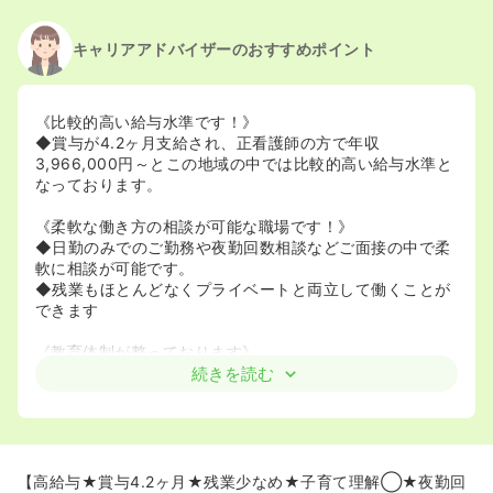
キャリアアドバイザーのおすすめポイント
《比較的高い給与水準です！》
◆賞与が4.2ヶ月支給され、正看護師の方で年収
3,966,000円～とこの地域の中では比較的高い給与水準と
なっております。
《柔軟な働き方の相談が可能な職場です！》
◆日勤のみでのご勤務や夜勤回数相談などご面接の中で柔
軟に相談が可能です。
◆残業もほとんどなくプライベートと両立して働くことが
できます
《教育体制が整っております》
◆入職後は担当の方がついて指導をしてくださいますので
続きを読む
未経験の方でも安心のフォロー体制でございます。
《松岡病院はこんな病院です！》
◆精神科と療養の病棟を持った病院でリハビリテーション
にも力を入れています！
【高給与★賞与4.2ヶ月★残業少なめ★子育て理解◯★夜勤回