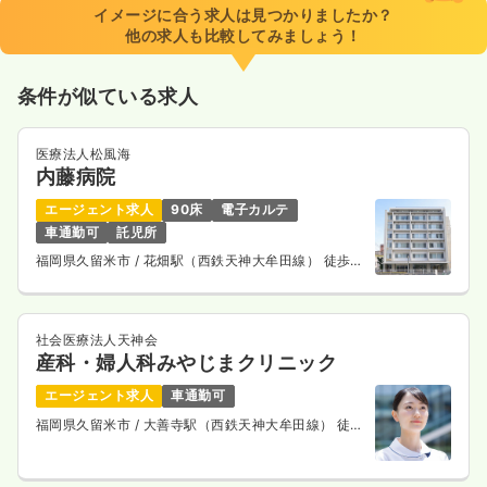
※一例
イメージに合う求人は見つかりましたか？
時間
8:30～17:30
（休憩60分）
他の求人も比較してみましょう！
月給23万円以上可
条件が似ている求人
気になる
詳細を見る
医療法人松風海
内藤病院
エージェント求人
90床
電子カルテ
車通勤可
託児所
福岡県久留米市
/ 花畑駅（西鉄天神大牟田線） 徒歩3
分
社会医療法人天神会
産科・婦人科みやじまクリニック
エージェント求人
車通勤可
福岡県久留米市
/ 大善寺駅（西鉄天神大牟田線） 徒歩
6分