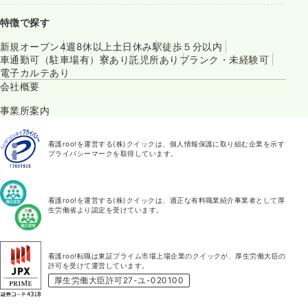
特徴で探す
新規オープン
4週8休以上
土日休み
駅徒歩５分以内
車通勤可（駐車場有）
寮あり
託児所あり
ブランク・未経験可
電子カルテあり
会社概要
事業所案内
看護roo!を運営する(株)クイックは、個人情報保護に取り組む企業を示す
プライバシーマークを取得しています。
看護roo!を運営する(株)クイックは、適正な有料職業紹介事業者として厚
生労働省より認定を受けています。
看護roo!転職は東証プライム市場上場企業のクイックが、厚生労働大臣の
許可を受けて運営しています。
厚生労働大臣許可27-ユ-020100