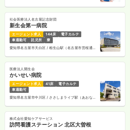
社会医療法人名古屋記念財団
新生会第一病院
エージェント求人
144床
電子カルテ
車通勤可
託児所
寮
愛知県名古屋市天白区
/ 相生山駅（名古屋市営桜通
線） 車10分
医療法人開生会
かいせい病院
エージェント求人
41床
電子カルテ
車通勤可
愛知県名古屋市中川区
/ ささしまライブ駅（あおなみ
線） 徒歩13分
株式会社愛知ケアサービス
訪問看護ステーション 北区大曽根