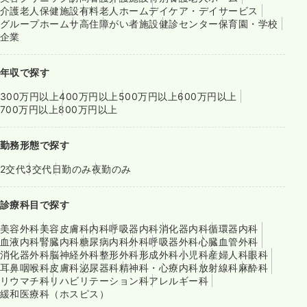
介護老人保健施設
有料老人ホーム
デイケア・デイサービス
グループホーム
サ高住
障がい者施設
健診センター
保育園・学校
企業
年収で探す
300万円以上
400万円以上
500万円以上
600万円以上
700万円以上
800万円以上
勤務形態で探す
2交代
3交代
日勤のみ
夜勤のみ
診療科目で探す
美容外科
美容皮膚科
内科
呼吸器内科
消化器内科
循環器内科
血液内科
腎臓内科
糖尿病内科
外科
呼吸器外科
心臓血管外科
消化器外科
脳神経外科
整形外科
形成外科
小児科
産婦人科
眼科
耳鼻咽喉科
皮膚科
泌尿器科
精神科・心療内科
放射線科
麻酔科
リウマチ科
リハビリテーション科
アレルギー科
緩和医療科（ホスピス）