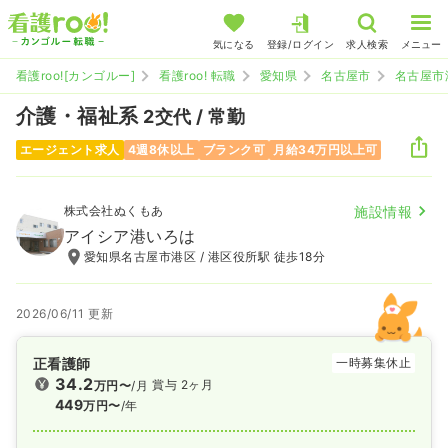
気になる
登録/ログイン
求人検索
メニュー
看護roo![カンゴルー]
看護roo! 転職
愛知県
名古屋市
名古屋市
介護・福祉系
2交代 / 常勤
エージェント求人
4週8休以上
ブランク可
月給34万円以上可
株式会社ぬくもあ
施設情報
アイシア港いろは
愛知県名古屋市港区 / 港区役所駅 徒歩18分
2026/06/11 更新
正看護師
一時募集休止
34.2
賞与 2ヶ月
万円〜
/月
449
万円〜
/年