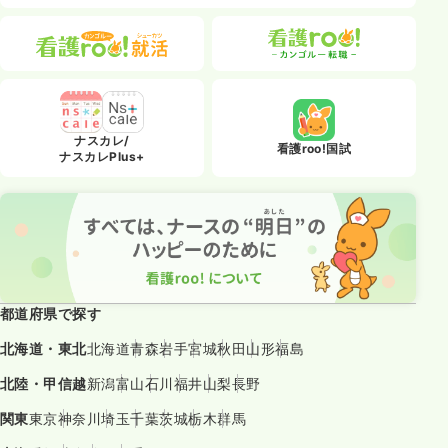
ナスカレ/
看護roo!国試
ナスカレPlus+
都道府県で探す
北海道・東北
北海道
青森
岩手
宮城
秋田
山形
福島
北陸・甲信越
新潟
富山
石川
福井
山梨
長野
関東
東京
神奈川
埼玉
千葉
茨城
栃木
群馬