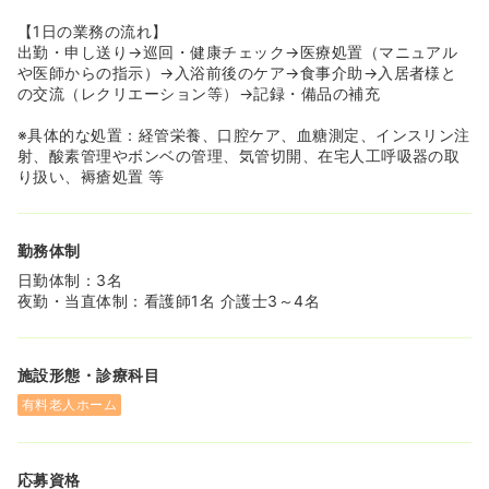
護師以外との他職種の連携もしっかり取れています。産休
育休復帰率が100%なのがその証拠ですね♪
【1日の業務の流れ】
◆実際にスタッフの皆様が口を揃えて言うのが「横の連携
出勤・申し送り→巡回・健康チェック→医療処置（マニュアル
の強さ」だそうで、自分の仕事にこだわることなく、困っ
や医師からの指示）→入浴前後のケア→食事介助→入居者様と
たことがあったらお互いに助け合う風土が整っておりま
の交流（レクリエーション等）→記録・備品の補充
す！
◆業務内容は利用者様ごとにマニュアルにリスト化されて
※具体的な処置：経管栄養、口腔ケア、血糖測定、インスリン注
います。そのため、新入職員でもマニュアルを見れば業務
射、酸素管理やボンベの管理、気管切開、在宅人工呼吸器の取
がわかり、安心して業務に取り組むことが可能です。
り扱い、褥瘡処置 等
◆施設内訪問看護のお仕事は、1日の訪問先（各居室）が
決まっているため、残業がほぼなく定時で帰宅することが
できます。そのため、お仕事後の予定やお子様のお迎えに
勤務体制
も間に合うことができ、仕事もプライベートも両立するこ
とが可能です♪
日勤体制：3名
夜勤・当直体制：看護師1名 介護士3～4名
施設形態・診療科目
有料老人ホーム
応募資格