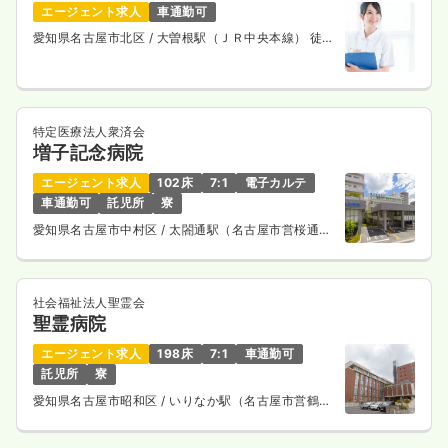
エージェント求人
車通勤可
愛知県名古屋市北区
/ 大曽根駅（ＪＲ中央本線） 徒歩
5分
特定医療法人衆済会
増子記念病院
エージェント求人
102床
7:1
電子カルテ
車通勤可
託児所
寮
愛知県名古屋市中村区
/ 太閤通駅（名古屋市営桜通
線） 徒歩2分
社会福祉法人聖霊会
聖霊病院
エージェント求人
198床
7:1
車通勤可
託児所
寮
愛知県名古屋市昭和区
/ いりなか駅（名古屋市営鶴舞
線） 徒歩2分