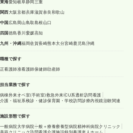
東海
愛知
岐阜
静岡
三重
関西
大阪
京都
兵庫
滋賀
奈良
和歌山
中国
広島
岡山
鳥取
島根
山口
四国
徳島
香川
愛媛
高知
九州・沖縄
福岡
佐賀
長崎
熊本
大分
宮崎
鹿児島
沖縄
職種で探す
正看護師
准看護師
保健師
助産師
担当業務で探す
病棟
外来
オペ室(手術室)
救急外来
ICU系
透析
訪問看護
介護・福祉系
検診・健診
保育園・学校
訪問診療
内視鏡
治験関連
施設形態で探す
一般病院
大学病院
一般＋療養
療養型病院
精神科病院
クリニック
美容クリニック
訪問看護
介護施設
特別養護老人ホーム