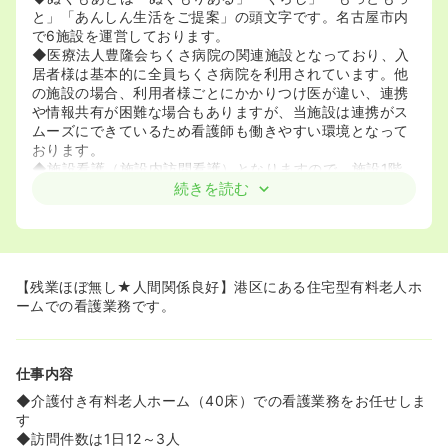
と」「あんしん生活をご提案」の頭文字です。名古屋市内
で6施設を運営しております。
◆医療法人豊隆会ちくさ病院の関連施設となっており、入
居者様は基本的に全員ちくさ病院を利用されています。他
の施設の場合、利用者様ごとにかかりつけ医が違い、連携
や情報共有が困難な場合もありますが、当施設は連携がス
ムーズにできているため看護師も働きやすい環境となって
おります。
◆施設看護（施設内訪問看護）となりますので、施設1階
にステーションがあり、そこから各居室に訪問していただ
続きを読む
きます。
≪スキルアップできる環境です≫
◆ぬくもあ独自の「ぬくもあカレッジ」という研修専用施
設があります。外部講師を招いての研修なども頻回に行わ
【残業ほぼ無し★人間関係良好】港区にある住宅型有料老人ホ
れており、希望する方は参加することができます！基本的
ームでの看護業務です。
には時間内のため、残業ができない方でも業務を調整の上
参加することが可能です。
◆所定の研修を受けた方は『ランクアップ制度』があり給
仕事内容
与もあがるため、やる気アップにもつながりますね♪
◆介護付き有料老人ホーム（40床）での看護業務をお任せしま
≪働きやすい職場です！！≫
す
◆スタッフ同士で出かけたりする程、人間関係がよく、看
◆訪問件数は1日12～3人