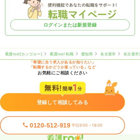
ログインまたは新規登録
看護roo![カンゴルー]
看護roo! 転職
愛知県
名古屋市
名古屋市
「希望に合う求人があるか知りたい」
「転職するかどうか迷っている」など
お気軽にご相談ください
登録して相談してみる
0120-512-919
平日9:00～18:00