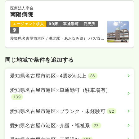
医療法人幸会
南陽病院
エージェント求人
99床
車通勤可
託児所
寮
愛知県名古屋市港区
/ 港北駅（あおなみ線） バス13
分
同じ地域で条件を追加する
愛知県名古屋市港区
×
4週8休以上
86
愛知県名古屋市港区
×
車通勤可（駐車場有）
139
愛知県名古屋市港区
×
ブランク・未経験可
82
愛知県名古屋市港区
×
介護・福祉系
77