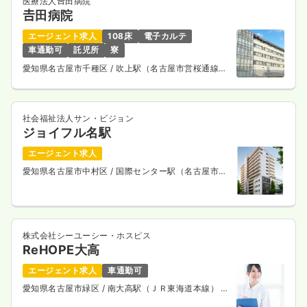
医療法人𠮷田病院
𠮷田病院
エージェント求人
108床
電子カルテ
車通勤可
託児所
寮
愛知県名古屋市千種区
/ 吹上駅（名古屋市営桜通線）
徒歩3分
社会福祉法人サン・ビジョン
ジョイフル名駅
エージェント求人
愛知県名古屋市中村区
/ 国際センター駅（名古屋市営
桜通線） 徒歩7分
株式会社シーユーシー・ホスピス
ReHOPE大高
エージェント求人
車通勤可
愛知県名古屋市緑区
/ 南大高駅（ＪＲ東海道本線） 徒
歩13分