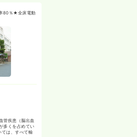
が統一されてい
務の負担軽減が
率80％★全床電動
ら新しいクラブ
す。妊娠中の看
々高くなってき
な嫌な顔せず迎
血管疾患（脳出血
が多くを占めてい
出来ます♪
いては、すべて輸