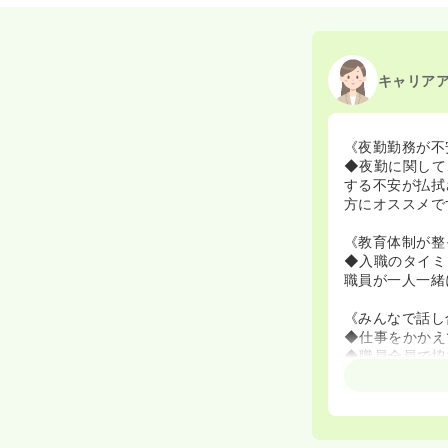
キャリア
《夜勤勤務が不
◆夜勤に関して
する不安が払拭
方にオススメで
《教育体制が整
◆入職のタイミ
職員が一人一緒
《みんなで話し
◆仕事をかかえ
◆職員全員で協
◆有給消化率は
◆幅広い年齢層
◆病床は全室が
を作っています