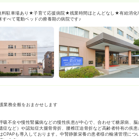
からも、なんでも遠慮なく先輩や上司に聞ける環境があり、その意識
力して患者さんをケアすることで看護サービスの充実とともに看護業
★無料駐車場あり★子育て応援病院★残業時間ほとんどなし★有給消化
0床すべて電動ベッドの療養期の病院です♪
務時間内に行われます。
績が4.0ヶ月と高い数字です！
とした雰囲気のある職場です♪》
病棟の出し物の準備から、職員全員で行って楽しんでいます♪職員か
という声が出るほど活発的な職場であり、仲の良い環境です。
院で、長期的にご勤務ができます》
子さんの看護師さんには特別休暇を5日設けております。
間の時短を行っており、急遽の休みが受け入れることのできる環境で
ては業務負担の軽減をするよう努めている職場です。
方に対して柔軟に対応する風土が出来上がってきており、定着率も年
護業務全般をおまかせします
いる看護部長様からの話♪》
がら働く看護師様が多く、お子さんの熱発で急休んだとしても、みん
す♪
呼吸不全や慢性腎臓病などの慢性疾患が中心で、合わせて糖尿病、脳
りやすく、それぞれ協力しあって休みを取っています♪
遺症など）や認知症大腿骨骨折、腰椎圧迫骨折など高齢者特有の疾患
発でも休めるように未就学がいる人に1年で5日分の休みをとることが
はCPAPも導入しております。中腎静脈栄養の患者様の輸液管理につ