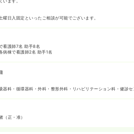
ています。
土曜日入固定といったご相談が可能でございます。
で看護師7名 助手8名
各病棟で看護師2名 助手1名
目
吸器科・循環器科・外科・整形外科・リハビリテーション科・健診セ
者（正・准）