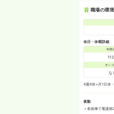
職場の環
休日・休暇詳細
年間
11
オン
な
4週6休+月1日休
夜勤
各病棟で看護師2