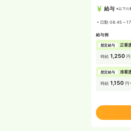
給与
※以下の
日勤
08:45～17
給与例
正看
想定給与
1,250
時給
円
准看
想定給与
1,150
時給
円