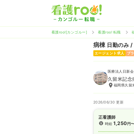
看護roo![カンゴルー]
看護roo! 転職
病棟
日勤のみ /
エージェント求人
ブ
医療法人日新会
久留米記念
福岡県久留米
2026/06/30 更新
正看護師
1,250
時給
円