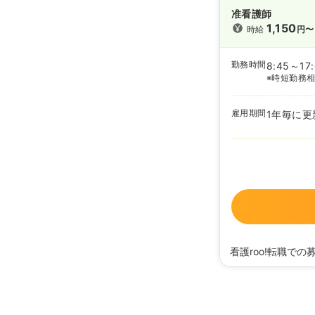
准看護師
1,150
時給
円〜
勤務時間
8:45～17
※時短勤務
雇用期間
1年毎に更
看護roo!転職での
2026/05/18
正・准
2024/06/07
正・准
2023/11/08
正・准