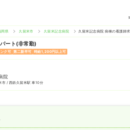
福岡県
久留米市
久留米記念病院
久留米記念病院 病棟の看護師
 パート(非常勤)
ランク可
第二新卒可
時給1,200円以上可
病院
市 / 西鉄久留米駅 車10分
〜