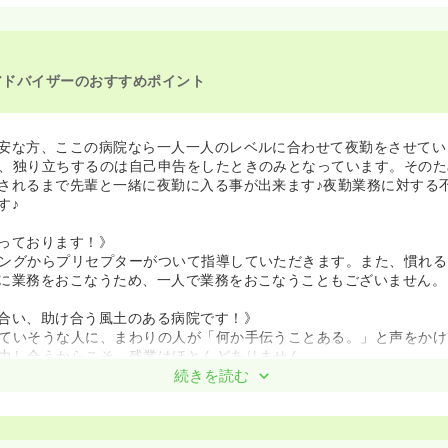
アドバイザーのおすすめポイント
安な方、ここの病院なら一人一人のレベルに合わせて夜勤をさせてい
、独り立ちするのは自己申告をしたときのみとなっています。そのた
されるまで先輩と一緒に夜勤に入る事が出来ます♪夜勤業務に対する
す♪
っております！》
ングからプリセプターがついて指導していただきます。また、慣れる
に業務をおこなうため、一人で業務をおこなうこともございません。
合い、助け合う風土のある病院です！》
ていそうな人に、まわりの人が「何か手伝うことある。」と声をかけ
力し合うからこそ、残業はほとんどありません。
80％と高い数字のため、ワークライフバランスがとりやすい病院で
続きを読む
が活躍しています。スタッフ同士の風通しが良い職場です。
電動ベッドになっており、褥瘡マットなども完備。スタッフの負担を
♪