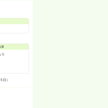
残業
あり
（5日）