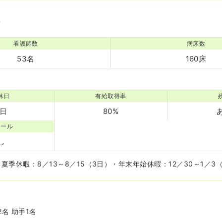
境
看護師数
病床数
53名
160床
休日
有給取得率
2日
80%
コール
し
・夏季休暇：8／13～8／15（3日）・年末年始休暇：12／30～1／3
名 助手1名