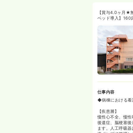
◆仕事に慣れて
ます。
◆看護助手と協
【賞与4.0ヶ月
されています。
ベッド導入】16
◆院外研修も勤
◆昨年度賞与実
《和気あいあい
◆忘年会は、各
を作りましょう
《子育て応援病
◆未就学児のお
◆勤務時間1時
護師さんに対し
◆看護師の働き
ています♪
仕事内容
◆病棟における看
《実際に働いて
・子育てをしな
【疾患層】
え入れてくれま
慢性心不全、慢性
・休み希望も取
後遺症、脳梗塞後
・子供が急な熱
ます。人工呼吸器