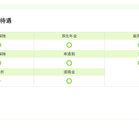
・待遇
保険
厚生年金
雇
保険
車通勤
児所
退職金