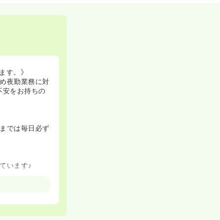
ます。》
め夜勤業務に対
不安をお持ちの
までは毎日必ず
ています♪
す。
軽減する仕組み