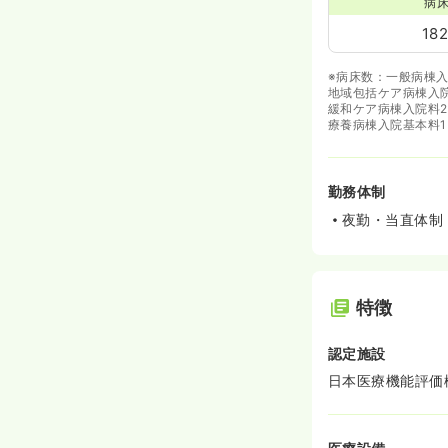
病
18
※病床数：一般病棟入
地域包括ケア病棟入院
緩和ケア病棟入院料2
療養病棟入院基本料1
勤務体制
夜勤・当直体制
特徴
認定施設
日本医療機能評価機構