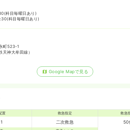
:30(科目毎曜日あり)
6:30(科目毎曜日あり)
町523-1
鉄天神大牟田線）
Google Mapで見る
備
配置
救急指定
救急
:1
二次救急
50