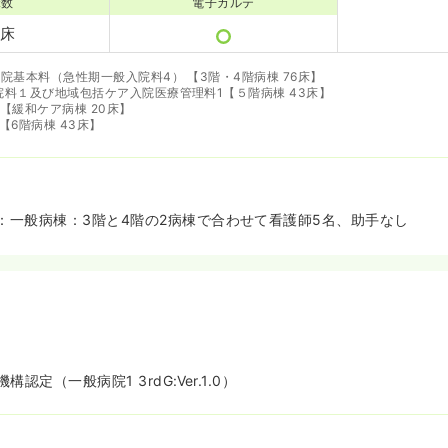
床数
電子カルテ
2床
院基本料（急性期一般入院料4） 【3階・4階病棟 76床】
料１及び地域包括ケア入院医療管理料1【５階病棟 43床】
【緩和ケア病棟 20床】
【6階病棟 43床】
：一般病棟：3階と4階の2病棟で合わせて看護師5名、助手なし
認定（一般病院1 3rdG:Ver.1.0）