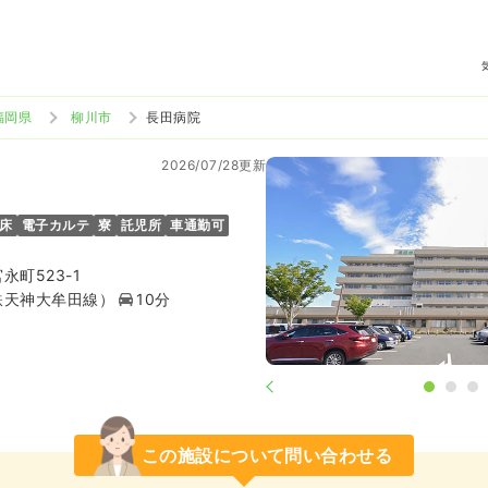
福岡県
柳川市
長田病院
2026/07/28更新
2床
電子カルテ
寮
託児所
車通勤可
町523-1
鉄天神大牟田線）
10分
この施設について問い合わせる