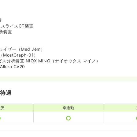
置
チスライスCT装置
断装置
）
イザー（Med Jem）
ostGraph-01）
ガス分析装置 NIOX MINO（ナイオックス マイノ）
lura CV20
・待遇
児所
車通勤