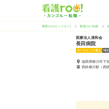
看護roo![カンゴルー]
看護roo! 転職
医療法人清和会
長田病院
エージェント求人
18
福岡県柳川市下宮永
西鉄柳川駅（西