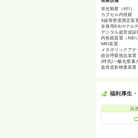
医療設備
蛍光観察（AFI）
カプセル内視鏡
X線骨密度測定装
全身用64chマル
デジタル超音波診
内視鏡装置（NBI
MRI装置
メタボリックアナラ
総合呼吸抵抗装置（M
(呼気)一酸化窒素
血管造影検査装置 Al
福利厚生
託