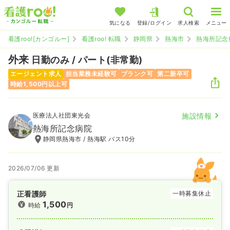
気になる
登録/ログイン
求人検索
メニュー
看護roo![カンゴルー]
看護roo! 転職
静岡県
熱海市
熱海所記念
外来
日勤のみ / パート(非常勤)
エージェント求人
担当業務未経験可
ブランク可
第二新卒可
時給1,500円以上可
医療法人社団東光会
施設情報
熱海所記念病院
静岡県熱海市 / 熱海駅 バス10分
2026/07/06 更新
正看護師
一時募集休止
1,500
時給
円