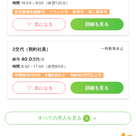
時間
16:00～9:00
（休憩120分）
担当業務未経験可
ブランク可
新卒可
第二新卒可
気になる
詳細を見る
一時募集休止
2交代（契約社員）
40.0
給与
万円
/月
時間
8:30～17:00
（休憩60分）
年間休日120日
4週8休以上
月給40万円以上可
気になる
詳細を見る
オペ室(手術室)
一般＋療養
正・准看護師
すべての求人を見る
8
日勤のみ（常勤）