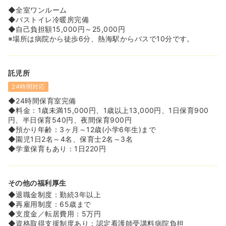
◆全室ワンルーム
◆バストイレ冷暖房完備
◆自己負担額15,000円～25,000円
※場所は病院から徒歩6分、熱海駅からバスで10分です。
託児所
24時間対応
◆24時間保育室完備
◆料金：1歳未満15,000円、1歳以上13,000円、1日保育900
円、半日保育540円、夜間保育900円
◆預かり年齢：3ヶ月～12歳(小学6年生)まで
◆園児1日2名～4名、保育士2名～3名
◆学童保育もあり：1日220円
その他の福利厚生
◆退職金制度：勤続3年以上
◆再雇用制度：65歳まで
◆支度金／転居費用：5万円
◆資格取得支援制度あり：認定看護師受講料病院負担