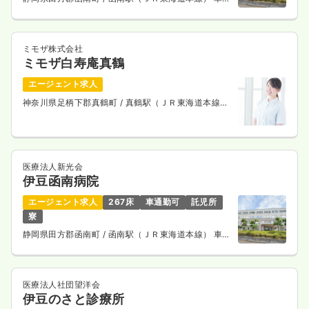
10分
日勤のみ（パート）
給与
お問い合わせください
ミモザ株式会社
時間
8:30～17:00
ミモザ白寿庵真鶴
オンコールあり
ブランク可
第二新卒可
エージェント求人
気になる
詳細を見る
神奈川県足柄下郡真鶴町
/ 真鶴駅（ＪＲ東海道本線）
徒歩1分
外来
一般＋療養
正・准看護師
医療法人新光会
伊豆函南病院
一時募集休止
日勤のみ（常勤）
エージェント求人
267床
車通勤可
託児所
寮
25.2
給与
万円
/月
賞与3.4ヶ月
静岡県田方郡函南町
/ 函南駅（ＪＲ東海道本線） 車
※経験3年の例
10分
時間
8:30～17:00
（休憩60分）
年間休日120日
4週8休以上
担当業務未経験可
ブランク可
第二新卒可
月給27万円以上可
医療法人社団望洋会
伊豆のさと診療所
気になる
詳細を見る