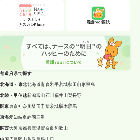
ナスカレ/
看護roo!国試
ナスカレPlus+
都道府県で探す
北海道・東北
北海道
青森
岩手
宮城
秋田
山形
福島
北陸・甲信越
新潟
富山
石川
福井
山梨
長野
関東
東京
神奈川
埼玉
千葉
茨城
栃木
群馬
東海
愛知
岐阜
静岡
三重
関西
大阪
京都
兵庫
滋賀
奈良
和歌山
中国
広島
岡山
鳥取
島根
山口