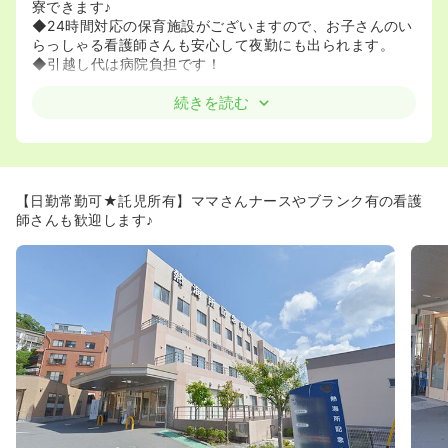
寮できます♪
◆24時間対応の保育施設がございますので、お子さんのい
らっしゃる看護師さんも安心して夜勤にも出られます。
◆引越し代は病院負担です！
≪キャリアアップ支援≫
続きを読む
◆奨学金制度を設けており、准看護師として5年以上勤務
し、施設長の推薦があった者に対する特別推薦入学試験制
度も設けています。
◆看護協会の研修に参加する場合、交通費・参加費は
100%病院負担です。
【日勤常勤可★託児所有】ママさんナースやブランク有の看護
◆認定看護師の資格取得をバックアップします！同院に2
師さんも歓迎します♪
年以上在籍された方であれば、研修期間中の給与保証&交
通費補助あり。
≪長期休暇も取得可能≫
◆年に1回7～8日間の長期連休が取得可能！！実際に90%
以上の方が長期休暇を取得されています♪お休みを利用して
海外旅行や家族との時間などを満喫されたい方にもオスス
メの求人です！