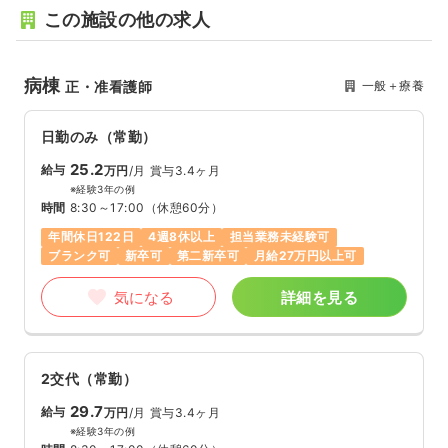
この施設の他の求人
病棟
一般＋療養
正・准看護師
日勤のみ（常勤）
25.2
給与
万円
/月
賞与3.4ヶ月
※経験3年の例
時間
8:30～17:00
（休憩60分）
年間休日122日
4週8休以上
担当業務未経験可
ブランク可
新卒可
第二新卒可
月給27万円以上可
気になる
詳細を見る
2交代（常勤）
29.7
給与
万円
/月
賞与3.4ヶ月
※経験3年の例