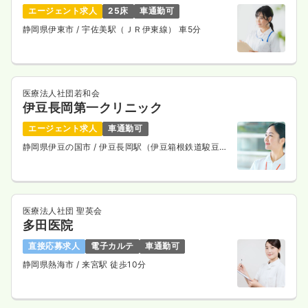
エージェント求人
25床
車通勤可
静岡県伊東市
/ 宇佐美駅（ＪＲ伊東線） 車5分
一時募集休止
2交代（常勤）
29.7
給与
万円
/月
賞与3.4ヶ月
※経験3年の例
医療法人社団若和会
時間
8:30～17:00
（休憩60分）
伊豆長岡第一クリニック
年間休日120日
4週8休以上
担当業務未経験可
エージェント求人
車通勤可
ブランク可
第二新卒可
月給31万円以上可
静岡県伊豆の国市
/ 伊豆長岡駅（伊豆箱根鉄道駿豆
線） 徒歩5分
気になる
詳細を見る
医療法人社団 聖英会
一時募集休止
夜勤のみ（パート）
多田医院
2.7
給与
万円
/回
直接応募求人
電子カルテ
車通勤可
時間
16:30～9:00
静岡県熱海市
/ 来宮駅 徒歩10分
担当業務未経験可
ブランク可
第二新卒可