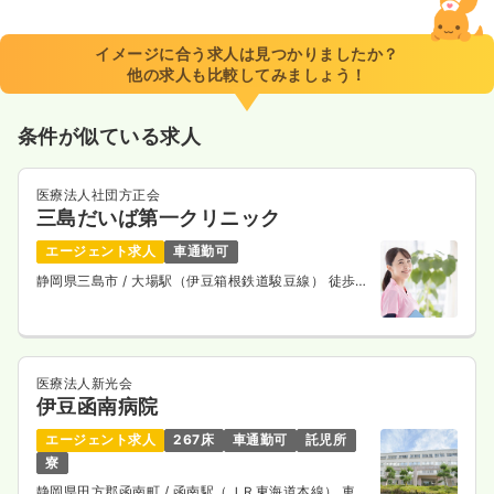
28.0
給与
万円
/月
賞与3.4ヶ月
※経験3年の例
イメージに合う求人は見つかりましたか？
時間
8:30～17:00
（休憩60分）
他の求人も比較してみましょう！
年間休日120日
4週8休以上
オンコールあり
ブランク可
第二新卒可
月給29万円以上可
条件が似ている求人
気になる
詳細を見る
医療法人社団方正会
三島だいば第一クリニック
2交代（常勤）
エージェント求人
車通勤可
静岡県三島市
/ 大場駅（伊豆箱根鉄道駿豆線） 徒歩
33.7
給与
万円
/月
賞与3.4ヶ月
13分
※経験3年の例
時間
8:30～17:00
（休憩60分）
年間休日120日
4週8休以上
オンコールあり
ブランク可
第二新卒可
月給35万円以上可
医療法人新光会
伊豆函南病院
気になる
詳細を見る
エージェント求人
267床
車通勤可
託児所
寮
静岡県田方郡函南町
/ 函南駅（ＪＲ東海道本線） 車