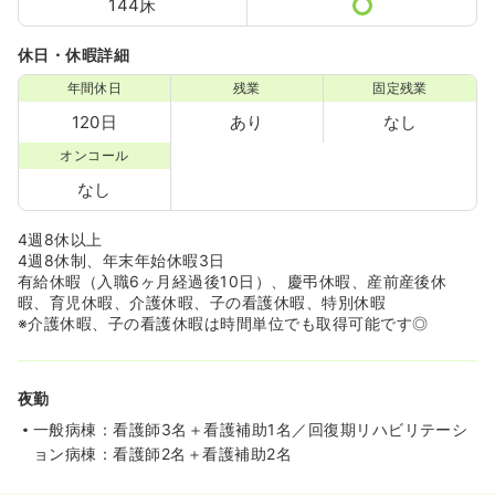
144床
休日・休暇詳細
年間休日
残業
固定残業
120日
あり
なし
オンコール
なし
4週8休以上
4週8休制、年末年始休暇3日
有給休暇（入職6ヶ月経過後10日）、慶弔休暇、産前産後休
暇、育児休暇、介護休暇、子の看護休暇、特別休暇
※介護休暇、子の看護休暇は時間単位でも取得可能です◎
夜勤
一般病棟：看護師3名＋看護補助1名／回復期リハビリテーシ
ョン病棟：看護師2名＋看護補助2名