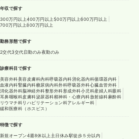
年収で探す
300万円以上
400万円以上
500万円以上
600万円以上
700万円以上
800万円以上
勤務形態で探す
2交代
3交代
日勤のみ
夜勤のみ
診療科目で探す
美容外科
美容皮膚科
内科
呼吸器内科
消化器内科
循環器内科
血液内科
腎臓内科
糖尿病内科
外科
呼吸器外科
心臓血管外科
消化器外科
脳神経外科
整形外科
形成外科
小児科
産婦人科
眼科
耳鼻咽喉科
皮膚科
泌尿器科
精神科・心療内科
放射線科
麻酔科
リウマチ科
リハビリテーション科
アレルギー科
緩和医療科（ホスピス）
特徴で探す
新規オープン
4週8休以上
土日休み
駅徒歩５分以内