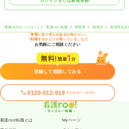
ログインまたは新規登録
看護roo![カンゴルー]
看護roo! 転職
静岡県
熱海市
熱海所記念
「希望に合う求人があるか知りたい」
「転職するかどうか迷っている」など
お気軽にご相談ください
登録して相談してみる
0120-512-919
平日9:00～18:00
看護roo!転職とは
Myページ