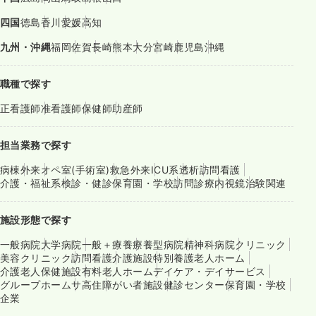
四国
徳島
香川
愛媛
高知
九州・沖縄
福岡
佐賀
長崎
熊本
大分
宮崎
鹿児島
沖縄
職種で探す
正看護師
准看護師
保健師
助産師
担当業務で探す
病棟
外来
オペ室(手術室)
救急外来
ICU系
透析
訪問看護
介護・福祉系
検診・健診
保育園・学校
訪問診療
内視鏡
治験関連
施設形態で探す
一般病院
大学病院
一般＋療養
療養型病院
精神科病院
クリニック
美容クリニック
訪問看護
介護施設
特別養護老人ホーム
介護老人保健施設
有料老人ホーム
デイケア・デイサービス
グループホーム
サ高住
障がい者施設
健診センター
保育園・学校
企業