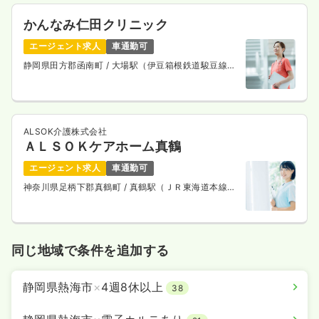
気になる
詳細を見る
かんなみ仁田クリニック
エージェント求人
車通勤可
その他
静岡県田方郡函南町
/ 大場駅（伊豆箱根鉄道駿豆線）
一般＋療養
正看護師
徒歩12分
一時募集休止
日勤のみ（常勤）
25.2
給与
万円
/月
賞与3.4ヶ月
ALSOK介護株式会社
※経験3年の例
ＡＬＳＯＫケアホーム真鶴
時間
8:00～17:00
（休憩60分）
エージェント求人
車通勤可
日祝休み
年間休日120日
担当業務未経験可
月給27万円以上可
神奈川県足柄下郡真鶴町
/ 真鶴駅（ＪＲ東海道本線）
バス11分
気になる
詳細を見る
同じ地域で条件を追加する
一時募集休止
日勤のみ（パート）
静岡県熱海市
×
4週8休以上
38
1,600
給与
時給
円〜
時間
8:00～17:00
（休憩60分）