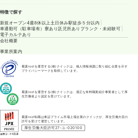
特徴で探す
新規オープン
4週8休以上
土日休み
駅徒歩５分以内
車通勤可（駐車場有）
寮あり
託児所あり
ブランク・未経験可
電子カルテあり
会社概要
事業所案内
看護roo!を運営する(株)クイックは、個人情報保護に取り組む企業を示す
プライバシーマークを取得しています。
看護roo!を運営する(株)クイックは、適正な有料職業紹介事業者として厚
生労働省より認定を受けています。
看護roo!転職は東証プライム市場上場企業のクイックが、厚生労働大臣の
許可を受けて運営しています。
厚生労働大臣許可27-ユ-020100