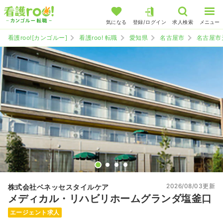
気になる
登録/ログイン
求人検索
メニュー
看護roo![カンゴルー]
看護roo! 転職
愛知県
名古屋市
名古屋市
2026/08/03更新
株式会社ベネッセスタイルケア
メディカル・リハビリホームグランダ塩釜口
エージェント求人