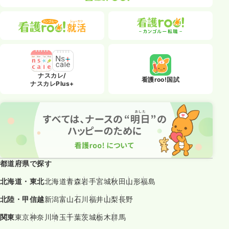
ナスカレ/
看護roo!国試
ナスカレPlus+
都道府県で探す
北海道・東北
北海道
青森
岩手
宮城
秋田
山形
福島
北陸・甲信越
新潟
富山
石川
福井
山梨
長野
関東
東京
神奈川
埼玉
千葉
茨城
栃木
群馬