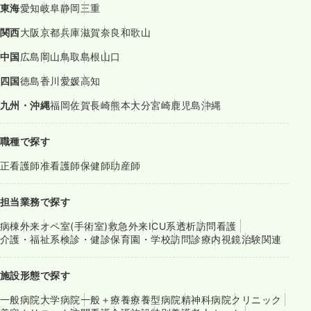
東海
愛知
岐阜
静岡
三重
関西
大阪
京都
兵庫
滋賀
奈良
和歌山
中国
広島
岡山
鳥取
島根
山口
四国
徳島
香川
愛媛
高知
九州・沖縄
福岡
佐賀
長崎
熊本
大分
宮崎
鹿児島
沖縄
職種で探す
正看護師
准看護師
保健師
助産師
担当業務で探す
病棟
外来
オペ室(手術室)
救急外来
ICU系
透析
訪問看護
介護・福祉系
検診・健診
保育園・学校
訪問診療
内視鏡
治験関連
施設形態で探す
一般病院
大学病院
一般＋療養
療養型病院
精神科病院
クリニック