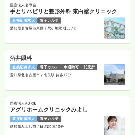
医療法人名甲会
手とリハビリと整形外科 東白壁クリニック
直接応募求人
電子カルテ
愛知県名古屋市東区
/ 尼ケ坂駅 徒歩7分
酒井眼科
直接応募求人
電子カルテ
車通勤可
託児所
愛知県北名古屋市
/ 比良駅 徒歩17分
医療法人AGRIE
アグリホームクリニックみよし
直接応募求人
電子カルテ
愛知県みよし市
/ 日進駅 車10分