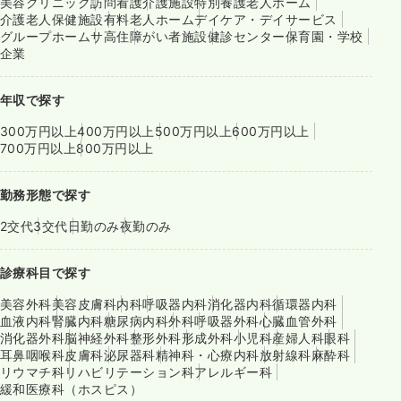
美容クリニック
訪問看護
介護施設
特別養護老人ホーム
介護老人保健施設
有料老人ホーム
デイケア・デイサービス
グループホーム
サ高住
障がい者施設
健診センター
保育園・学校
企業
年収で探す
300万円以上
400万円以上
500万円以上
600万円以上
700万円以上
800万円以上
勤務形態で探す
2交代
3交代
日勤のみ
夜勤のみ
診療科目で探す
美容外科
美容皮膚科
内科
呼吸器内科
消化器内科
循環器内科
血液内科
腎臓内科
糖尿病内科
外科
呼吸器外科
心臓血管外科
消化器外科
脳神経外科
整形外科
形成外科
小児科
産婦人科
眼科
耳鼻咽喉科
皮膚科
泌尿器科
精神科・心療内科
放射線科
麻酔科
リウマチ科
リハビリテーション科
アレルギー科
緩和医療科（ホスピス）