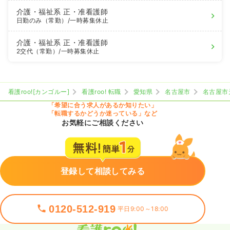
介護・福祉系
正・准看護師
日勤のみ（常勤）
/一時募集休止
介護・福祉系
正・准看護師
2交代（常勤）
/一時募集休止
看護roo![カンゴルー]
看護roo! 転職
愛知県
名古屋市
名古屋市
「希望に合う求人があるか知りたい」
「転職するかどうか迷っている」など
お気軽にご相談ください
登録して相談してみる
0120-512-919
平日9:00～18:00