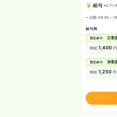
給与
※以下の
日勤
09:00～16
給与例
正看
想定給与
1,400
時給
円
准看
想定給与
1,250
時給
円