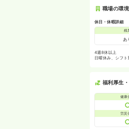
職場の環
休日・休暇詳細
残
あ
4週8休以上
日曜休み、シフト
福利厚生
健康
労災