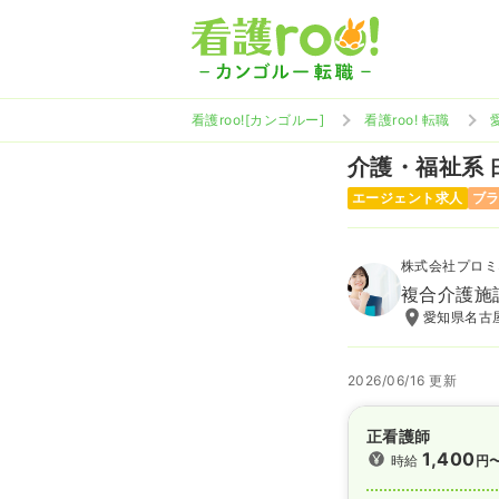
看護roo![カンゴルー]
看護roo! 転職
介護・福祉系
エージェント求人
ブ
株式会社プロミ
複合介護施
愛知県名古屋
2026/06/16 更新
正看護師
1,400
時給
円