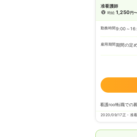
准看護師
1,250
時給
円
勤務時間
9:00～16
雇用期間
期間の定
看護roo!転職での
2020/09/17
正・准