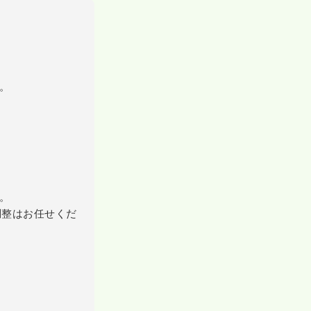
。
。
調整はお任せくだ