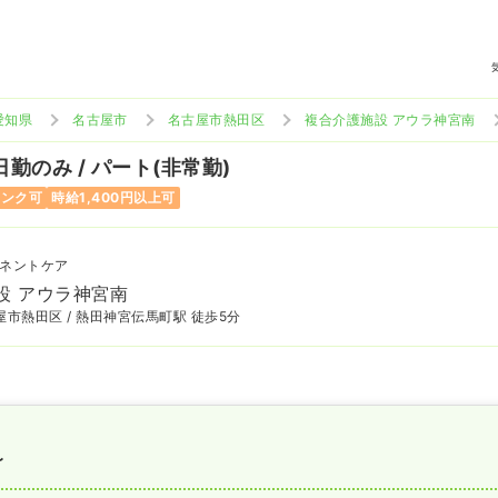
愛知県
名古屋市
名古屋市熱田区
複合介護施設 アウラ神宮南
日勤のみ / パート(非常勤)
ランク可
時給1,400円以上可
ネントケア
設 アウラ神宮南
市熱田区 / 熱田神宮伝馬町駅 徒歩5分
〜