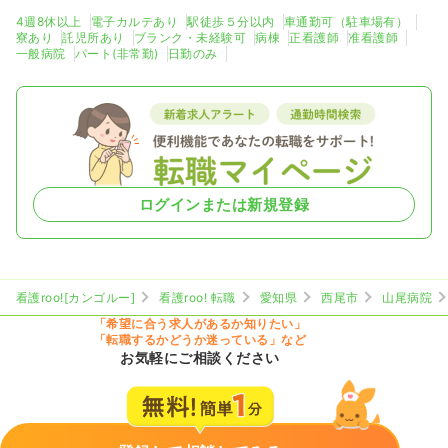
4週8休以上
電子カルテあり
駅徒歩５分以内
車通勤可（駐車場有）
寮あり
託児所あり
ブランク・未経験可
病棟
正看護師
准看護師
一般病院
パート(非常勤)
日勤のみ
ログインまたは新規登録
看護roo![カンゴルー]
看護roo! 転職
愛知県
西尾市
山尾病院
「希望に合う求人があるか知りたい」
「転職するかどうか迷っている」など
お気軽にご相談ください