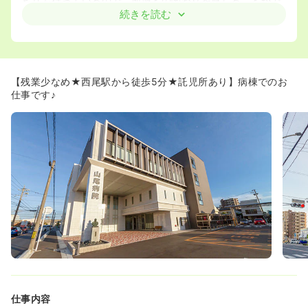
ビリも行っているので、地域との関わりを感じることがで
きます。
続きを読む
◆病院一階には広々としたリハビリ室を備え、地域の高齢
者の方が通所リハビリを利用されています。
≪現場に寄り添った温かい組織風土が魅力です！≫
◆看護部長を置かず現場目線の師長が組織をリードしてい
【残業少なめ★西尾駅から徒歩5分★託児所あり】病棟でのお
るため、スタッフとの距離が近く風通しの良い環境です。
仕事です♪
◆病院見学ではスタッフ同士が明るく挨拶を交わす姿が見
られ、人間関係の良さがネットの口コミ以上に実感できま
す。
≪昼間託児所あり！ママさんナースも活躍中です≫
◆託児所が法人施設内にございます。0歳児～預けていた
だくことが可能ですので、産後早めに復帰したい！という
方にオススメです。
◆残業月5時間以内で時間外がでにくいため、子育て中の
方も多数活躍中です♪
◆日勤のみの病棟勤務や、外来への異動も相談できるた
め、ライフスタイルに合わせて長く勤務することができま
す。
≪ライフスタイルに合わせた柔軟な働き方が叶います！≫
仕事内容
◆「チームで協力して働く」というモットーのもと、お子