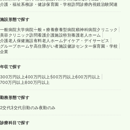
介護・福祉系
検診・健診
保育園・学校
訪問診療
内視鏡
治験関連
施設形態で探す
一般病院
大学病院
一般＋療養
療養型病院
精神科病院
クリニック
美容クリニック
訪問看護
介護施設
特別養護老人ホーム
介護老人保健施設
有料老人ホーム
デイケア・デイサービス
グループホーム
サ高住
障がい者施設
健診センター
保育園・学校
企業
年収で探す
300万円以上
400万円以上
500万円以上
600万円以上
700万円以上
800万円以上
勤務形態で探す
2交代
3交代
日勤のみ
夜勤のみ
診療科目で探す