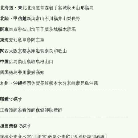
北海道・東北
北海道
青森
岩手
宮城
秋田
山形
福島
北陸・甲信越
新潟
富山
石川
福井
山梨
長野
関東
東京
神奈川
埼玉
千葉
茨城
栃木
群馬
東海
愛知
岐阜
静岡
三重
関西
大阪
京都
兵庫
滋賀
奈良
和歌山
中国
広島
岡山
鳥取
島根
山口
四国
徳島
香川
愛媛
高知
九州・沖縄
福岡
佐賀
長崎
熊本
大分
宮崎
鹿児島
沖縄
職種で探す
正看護師
准看護師
保健師
助産師
担当業務で探す
病棟
外来
オペ室(手術室)
救急外来
ICU系
透析
訪問看護