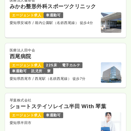
医療法人健整会
みかわ整形外科スポーツクリニック
エージェント求人
車通勤可
愛知県安城市
/ 堀内公園駅（名鉄西尾線） 徒歩4分
医療法人田中会
西尾病院
エージェント求人
225床
電子カルテ
車通勤可
託児所
寮
愛知県西尾市
/ 西尾駅（名鉄西尾線） 徒歩7分
琴葉株式会社
ショートステイソレイユ半田 With 琴葉
エージェント求人
車通勤可
愛知県半田市