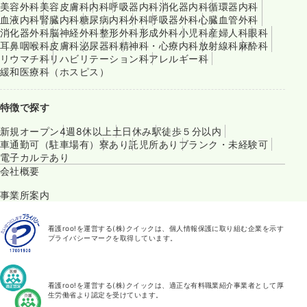
美容外科
美容皮膚科
内科
呼吸器内科
消化器内科
循環器内科
血液内科
腎臓内科
糖尿病内科
外科
呼吸器外科
心臓血管外科
消化器外科
脳神経外科
整形外科
形成外科
小児科
産婦人科
眼科
耳鼻咽喉科
皮膚科
泌尿器科
精神科・心療内科
放射線科
麻酔科
リウマチ科
リハビリテーション科
アレルギー科
緩和医療科（ホスピス）
特徴で探す
新規オープン
4週8休以上
土日休み
駅徒歩５分以内
車通勤可（駐車場有）
寮あり
託児所あり
ブランク・未経験可
電子カルテあり
会社概要
事業所案内
看護roo!を運営する(株)クイックは、個人情報保護に取り組む企業を示す
プライバシーマークを取得しています。
看護roo!を運営する(株)クイックは、適正な有料職業紹介事業者として厚
生労働省より認定を受けています。