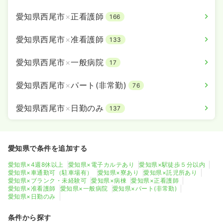
愛知県西尾市
×
正看護師
166
愛知県西尾市
×
准看護師
133
愛知県西尾市
×
一般病院
17
愛知県西尾市
×
パート(非常勤)
76
愛知県西尾市
×
日勤のみ
137
愛知県で条件を追加する
愛知県×4週8休以上
愛知県×電子カルテあり
愛知県×駅徒歩５分以内
愛知県×車通勤可（駐車場有）
愛知県×寮あり
愛知県×託児所あり
愛知県×ブランク・未経験可
愛知県×病棟
愛知県×正看護師
愛知県×准看護師
愛知県×一般病院
愛知県×パート(非常勤)
愛知県×日勤のみ
条件から探す