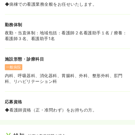
様の急な発熱や行事によるお休みにも非常に理解がある職
◆病棟での看護業務全般をお任せいたします。
場です。
◆稼ぎたい方は夜勤多め、子育て中の方は日勤のみや時短
勤務など、個々の家庭状況に合わせた働き方を相談できま
勤務体制
す。
夜勤・当直体制：地域包括：看護師２名看護助手１名 / 療養：
≪仕事とプライベートのメリハリを大切にできます！≫
看護師３名、看護助手1名
◆残業は月平均0〜4時間程度と非常に少なく、定時で帰れ
るよう病棟全体で協力し合う風土が根付いています。
◆昨年度の賞与実績は4.4ヶ月分と高水準のため、日々の
施設形態・診療科目
頑張りがしっかりと還元される仕組みです！
一般病院
≪丁寧な現場教育で安心してお仕事をスタートできます！
内科、呼吸器科、消化器科、胃腸科、外科、整形外科、肛門
≫
科、リハビリテーション科
◆入職後はOJT担当がつき、各部署のカリキュラムに沿っ
て丁寧に指導を行うためブランクがある方も安心です。
◆子育て世代の看護師様が多く在籍しており、お互いをフ
ォローし合う温かいチームワークが整っています！
応募資格
◆看護師資格（正・准問わず）をお持ちの方。