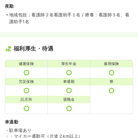
夜勤
地域包括：看護師２名看護助手１名 / 療養：看護師３名、看
護助手1名
福利厚生・待遇
健康保険
厚生年金
雇用保険
労災保険
車通勤
寮
託児所
退職金
車通勤
・駐車場あり
・・マイカー通勤可（片道２km以上）