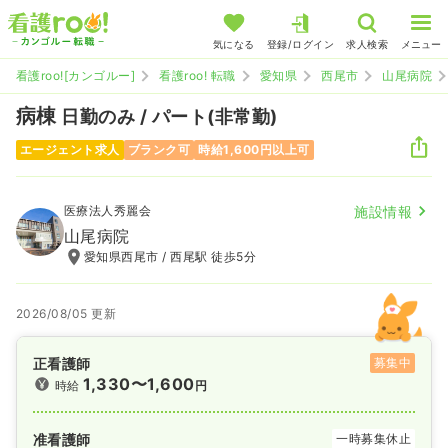
気になる
登録/ログイン
求人検索
メニュー
看護roo![カンゴルー]
看護roo! 転職
愛知県
西尾市
山尾病院
病棟
日勤のみ / パート(非常勤)
エージェント求人
ブランク可
時給1,600円以上可
医療法人秀麗会
施設情報
山尾病院
愛知県西尾市 / 西尾駅 徒歩5分
2026/08/05 更新
正看護師
募集中
1,330〜1,600
時給
円
准看護師
一時募集休止