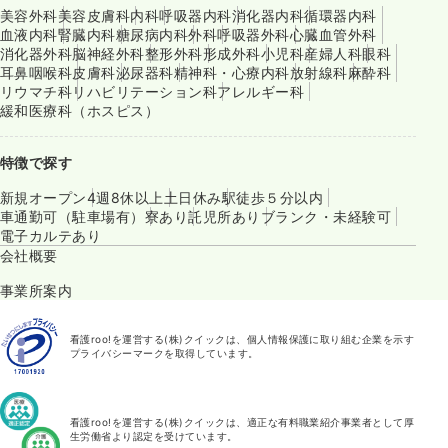
美容外科
美容皮膚科
内科
呼吸器内科
消化器内科
循環器内科
血液内科
腎臓内科
糖尿病内科
外科
呼吸器外科
心臓血管外科
消化器外科
脳神経外科
整形外科
形成外科
小児科
産婦人科
眼科
耳鼻咽喉科
皮膚科
泌尿器科
精神科・心療内科
放射線科
麻酔科
リウマチ科
リハビリテーション科
アレルギー科
緩和医療科（ホスピス）
特徴で探す
新規オープン
4週8休以上
土日休み
駅徒歩５分以内
車通勤可（駐車場有）
寮あり
託児所あり
ブランク・未経験可
電子カルテあり
会社概要
事業所案内
看護roo!を運営する(株)クイックは、個人情報保護に取り組む企業を示す
プライバシーマークを取得しています。
看護roo!を運営する(株)クイックは、適正な有料職業紹介事業者として厚
生労働省より認定を受けています。