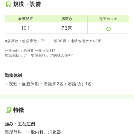
規模・設備
看護配置
病床数
電子カルテ
10:1
72床
※病床数：総病床数：72（ 一般30床／地域包括ケア42床）
一般病床：急性期一般入院料4
地域包括ケア：地域包括ケア病棟入院料1
勤務体制
夜勤・当直体制：看護師2名＋看護助手1名
特徴
強み・主な症例
整形外科、一般内科、消化器