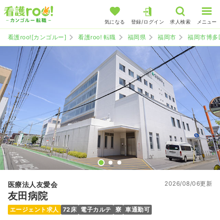
気になる
登録/ログイン
求人検索
メニュー
看護roo![カンゴルー]
看護roo! 転職
福岡県
福岡市
福岡市博多
2026/08/06更新
医療法人友愛会
友田病院
エージェント求人
72床
電子カルテ
寮
車通勤可