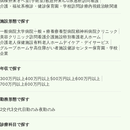
病棟
外来
オペ室(手術室)
救急外来
ICU系
透析
訪問看護
介護・福祉系
検診・健診
保育園・学校
訪問診療
内視鏡
治験関連
施設形態で探す
一般病院
大学病院
一般＋療養
療養型病院
精神科病院
クリニック
美容クリニック
訪問看護
介護施設
特別養護老人ホーム
介護老人保健施設
有料老人ホーム
デイケア・デイサービス
グループホーム
サ高住
障がい者施設
健診センター
保育園・学校
企業
年収で探す
300万円以上
400万円以上
500万円以上
600万円以上
700万円以上
800万円以上
勤務形態で探す
2交代
3交代
日勤のみ
夜勤のみ
診療科目で探す