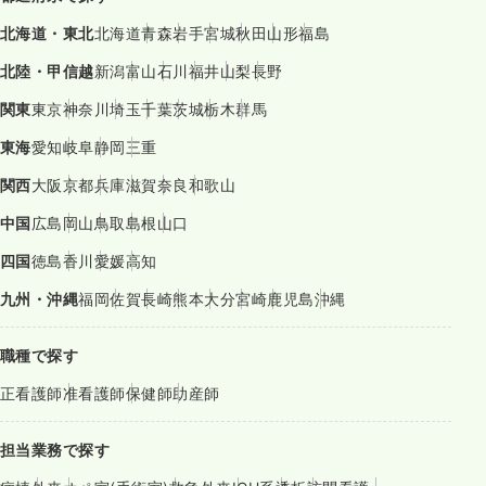
北海道・東北
北海道
青森
岩手
宮城
秋田
山形
福島
北陸・甲信越
新潟
富山
石川
福井
山梨
長野
関東
東京
神奈川
埼玉
千葉
茨城
栃木
群馬
東海
愛知
岐阜
静岡
三重
関西
大阪
京都
兵庫
滋賀
奈良
和歌山
中国
広島
岡山
鳥取
島根
山口
四国
徳島
香川
愛媛
高知
九州・沖縄
福岡
佐賀
長崎
熊本
大分
宮崎
鹿児島
沖縄
職種で探す
正看護師
准看護師
保健師
助産師
担当業務で探す