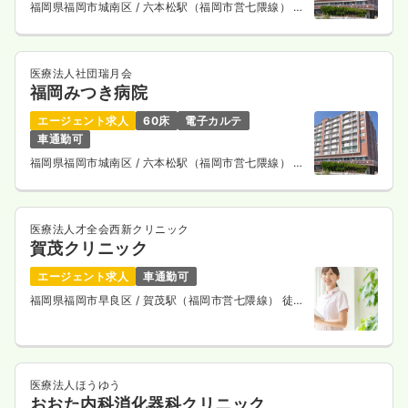
福岡県福岡市城南区
/ 六本松駅（福岡市営七隈線） 徒
歩8分
医療法人社団瑞月会
福岡みつき病院
エージェント求人
60床
電子カルテ
車通勤可
福岡県福岡市城南区
/ 六本松駅（福岡市営七隈線） 徒
歩8分
医療法人才全会西新クリニック
賀茂クリニック
エージェント求人
車通勤可
福岡県福岡市早良区
/ 賀茂駅（福岡市営七隈線） 徒歩
7分
医療法人ほうゆう
おおた内科消化器科クリニック