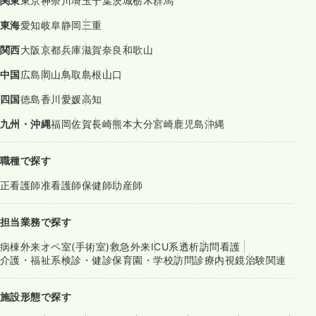
関東
東京
神奈川
埼玉
千葉
茨城
栃木
群馬
東海
愛知
岐阜
静岡
三重
関西
大阪
京都
兵庫
滋賀
奈良
和歌山
中国
広島
岡山
鳥取
島根
山口
四国
徳島
香川
愛媛
高知
九州・沖縄
福岡
佐賀
長崎
熊本
大分
宮崎
鹿児島
沖縄
職種で探す
正看護師
准看護師
保健師
助産師
担当業務で探す
病棟
外来
オペ室(手術室)
救急外来
ICU系
透析
訪問看護
介護・福祉系
検診・健診
保育園・学校
訪問診療
内視鏡
治験関連
施設形態で探す