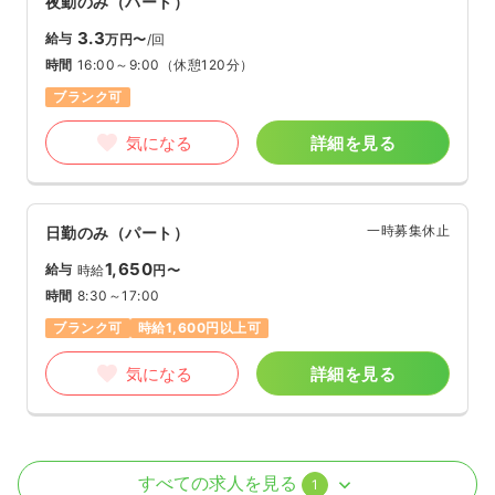
夜勤のみ（パート）
3.3
給与
万円〜
/回
時間
16:00～9:00
（休憩120分）
ブランク可
気になる
詳細を見る
一時募集休止
日勤のみ（パート）
1,650
給与
時給
円〜
時間
8:30～17:00
ブランク可
時給1,600円以上可
気になる
詳細を見る
外来
療養型病院
正・准看護師
すべての求人を見る
1