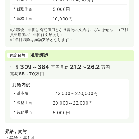
皆勤手当
5,000円
資格手当
10,000円
※入職後半年間は有期雇用となり賞与の支給はございません。（正社
員登用後の半年間は支給あり）
※2年目以降は満額支給となります・
准看護師
想定給与
309～384
21.2～26.2
年収
万円
月給
万円
賞与
55～70
万円
月給内訳
基本給
172,000～220,000円
調整手当
20,000～22,000円
皆勤手当
5,000円
昇給 / 賞与
昇給：年1回