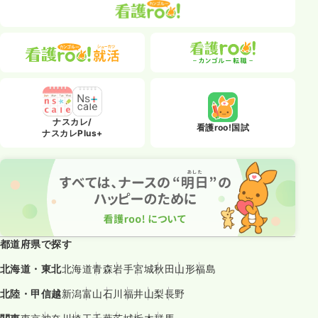
ナスカレ/
看護roo!国試
ナスカレPlus+
都道府県で探す
北海道・東北
北海道
青森
岩手
宮城
秋田
山形
福島
北陸・甲信越
新潟
富山
石川
福井
山梨
長野