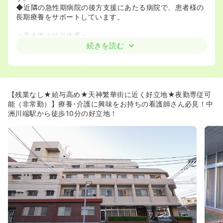
◆近隣の急性期病院の後方支援にあたる病院で、患者様の
長期療養をサポートしています。
≪高水準の給与体系≫
◆正看護師資格をお持ちの方は4,006,000円 ～ /年、准看
続きを読む
護師資格をお持ちの方は3,428,000円 ～/年でエリアでも
高水準となっております！
≪残業はほとんどありません！≫
◆残業があまりないので、仕事が終わった後の時間を買い
【残業なし★給与高め★天神繁華街に近く好立地★夜勤専従可
物やプライベートの時間に有効活用できます！
能（非常勤）】療養･介護に興味をお持ちの看護師さん必見！中
洲川端駅から徒歩10分の好立地！