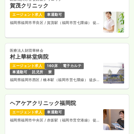
賀茂クリニック
エージェント求人
車通勤可
福岡県福岡市早良区
/ 賀茂駅（福岡市営七隈線） 徒歩
7分
医療法人財団華林会
村上華林堂病院
エージェント求人
160床
電子カルテ
車通勤可
託児所
寮
福岡県福岡市西区
/ 橋本駅（福岡市営七隈線） 徒歩
10分
ヘアケアクリニック福岡院
エージェント求人
車通勤可
福岡県福岡市中央区
/ 赤坂駅（福岡市営空港線） 徒歩
5分