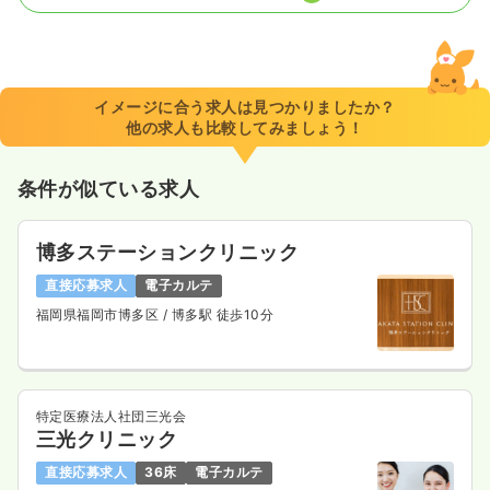
一時募集休止
日勤のみ（常勤）
23.2〜27.4
給与
万円
/月
賞与64.0〜76.8万円
※一例
イメージに合う求人は見つかりましたか？
時間
8:30～17:00
他の求人も比較してみましょう！
日祝休み
月給27万円以上可
条件が似ている求人
気になる
詳細を見る
博多ステーションクリニック
直接応募求人
電子カルテ
福岡県福岡市博多区
/ 博多駅 徒歩10分
特定医療法人社団三光会
三光クリニック
直接応募求人
36床
電子カルテ