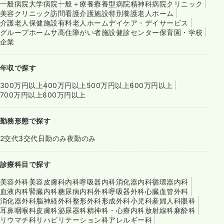
一般病院
大学病院
一般＋療養
療養型病院
精神科病院
クリニック
美容クリニック
訪問看護
介護施設
特別養護老人ホーム
介護老人保健施設
有料老人ホーム
デイケア・デイサービス
グループホーム
サ高住
障がい者施設
健診センター
保育園・学校
企業
年収で探す
300万円以上
400万円以上
500万円以上
600万円以上
700万円以上
800万円以上
勤務形態で探す
2交代
3交代
日勤のみ
夜勤のみ
診療科目で探す
美容外科
美容皮膚科
内科
呼吸器内科
消化器内科
循環器内科
血液内科
腎臓内科
糖尿病内科
外科
呼吸器外科
心臓血管外科
消化器外科
脳神経外科
整形外科
形成外科
小児科
産婦人科
眼科
耳鼻咽喉科
皮膚科
泌尿器科
精神科・心療内科
放射線科
麻酔科
リウマチ科
リハビリテーション科
アレルギー科