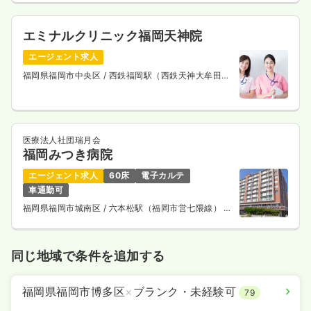
エミナルクリニック福岡天神院
エージェント求人
福岡県福岡市中央区
/ 西鉄福岡駅（西鉄天神大牟田
線） 徒歩3分
医療法人社団瑞月会
福岡みつき病院
エージェント求人
60床
電子カルテ
車通勤可
福岡県福岡市城南区
/ 六本松駅（福岡市営七隈線） 徒
歩8分
同じ地域で条件を追加する
福岡県福岡市博多区
×
ブランク・未経験可
79