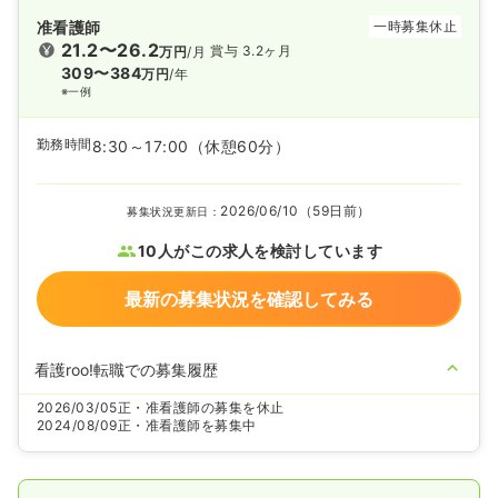
准看護師
一時募集休止
21.2〜26.2
賞与 3.2ヶ月
万円
/月
309〜384
万円
/年
※一例
勤務時間
8:30～17:00
（休憩60分）
2026/06/10（59日前）
募集状況更新日：
10人がこの求人を検討しています
最新の募集状況を確認してみる
看護roo!転職での募集履歴
2026/03/05
正・准看護師の募集を休止
2024/08/09
正・准看護師を募集中