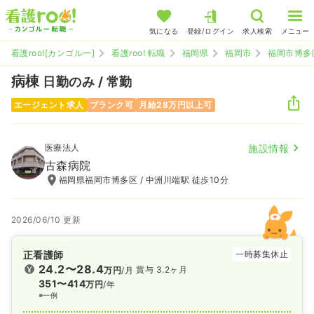
気になる
登録/ログイン
求人検索
メニュー
看護roo![カンゴルー]
看護roo! 転職
福岡県
福岡市
福岡市博多
病棟
日勤のみ / 常勤
エージェント求人
ブランク可
月給28万円以上可
医療法人
施設情報
古森病院
福岡県福岡市博多区 / 中洲川端駅 徒歩10分
2026/06/10 更新
正看護師
一時募集休止
24.2〜28.4
賞与 3.2ヶ月
万円
/月
351〜414
万円
/年
※一例