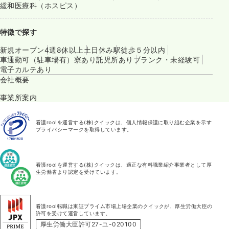
緩和医療科（ホスピス）
特徴で探す
新規オープン
4週8休以上
土日休み
駅徒歩５分以内
車通勤可（駐車場有）
寮あり
託児所あり
ブランク・未経験可
電子カルテあり
会社概要
事業所案内
看護roo!を運営する(株)クイックは、個人情報保護に取り組む企業を示す
プライバシーマークを取得しています。
看護roo!を運営する(株)クイックは、適正な有料職業紹介事業者として厚
生労働省より認定を受けています。
看護roo!転職は東証プライム市場上場企業のクイックが、厚生労働大臣の
許可を受けて運営しています。
厚生労働大臣許可27-ユ-020100