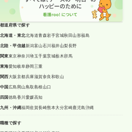
都道府県で探す
北海道・東北
北海道
青森
岩手
宮城
秋田
山形
福島
北陸・甲信越
新潟
富山
石川
福井
山梨
長野
関東
東京
神奈川
埼玉
千葉
茨城
栃木
群馬
東海
愛知
岐阜
静岡
三重
関西
大阪
京都
兵庫
滋賀
奈良
和歌山
中国
広島
岡山
鳥取
島根
山口
四国
徳島
香川
愛媛
高知
九州・沖縄
福岡
佐賀
長崎
熊本
大分
宮崎
鹿児島
沖縄
職種で探す