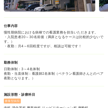
仕事内容
慢性期病院における病棟での看護業務を担当いただきます。
・入院患者20～30名前後（満床となるケースは比較的少ないで
す。）
・夜勤：月4～6回程度ですが、相談は可能です！
勤務体制
日勤体制：3～4名体制
夜勤・当直体制：看護師2名体制（ベテラン看護師さんとのペア
夜勤となります。）
施設形態・診療科目
療養型病院
内科 消化器科 整形外科 リハビリテーション科 麻酔科