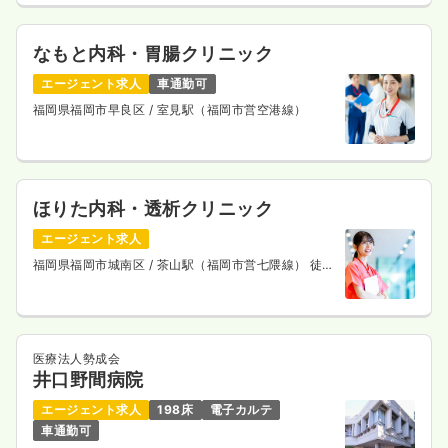
なもと内科・胃腸クリニック
エージェント求人
車通勤可
福岡県福岡市早良区
/ 室見駅（福岡市営空港線）
ほりた内科・透析クリニック
エージェント求人
福岡県福岡市城南区
/ 茶山駅（福岡市営七隈線） 徒歩
2分
医療法人勢成会
井口野間病院
エージェント求人
198床
電子カルテ
車通勤可