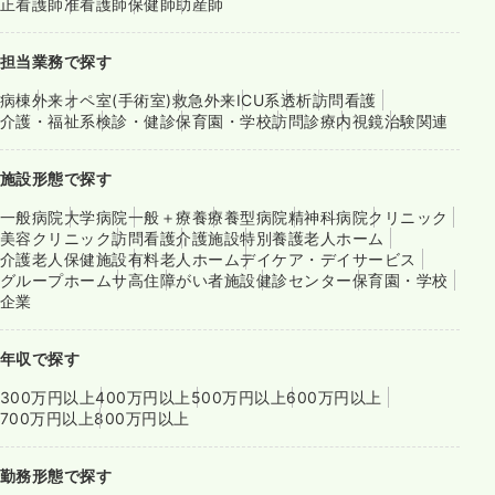
正看護師
准看護師
保健師
助産師
担当業務で探す
病棟
外来
オペ室(手術室)
救急外来
ICU系
透析
訪問看護
介護・福祉系
検診・健診
保育園・学校
訪問診療
内視鏡
治験関連
施設形態で探す
一般病院
大学病院
一般＋療養
療養型病院
精神科病院
クリニック
美容クリニック
訪問看護
介護施設
特別養護老人ホーム
介護老人保健施設
有料老人ホーム
デイケア・デイサービス
グループホーム
サ高住
障がい者施設
健診センター
保育園・学校
企業
年収で探す
300万円以上
400万円以上
500万円以上
600万円以上
700万円以上
800万円以上
勤務形態で探す