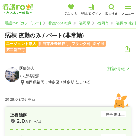
気になる
登録/ログイン
求人検索
メニュー
看護roo![カンゴルー]
看護roo! 転職
福岡県
福岡市
福岡市博多
病棟
夜勤のみ / パート(非常勤)
エージェント求人
担当業務未経験可
ブランク可
新卒可
第二新卒可
医療法人
施設情報
小野病院
福岡県福岡市博多区 / 博多駅 徒歩18分
2026/08/06 更新
正看護師
一時募集休止
2.0
万円〜
/回