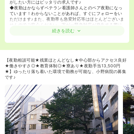
がしたい方にはピッタリの求人です♪
◆夜勤はかならずベテラン看護師さんとのペア夜勤になっ
ています！わからないことがあれば、すぐにフォローをい
ただけます♪また、夜勤帯も急変対応等はほとんどございま
せんのでご安心ください。万が一緊急対応が発生する際に
は、院長先生へ直通のお電話ができます！
続きを読む
《教育体制も充実♪》
◆入社後はまず師長さん、主任さんに看護技術などのサポ
ートをしていただけます♪病床規模もコンパクトでアットホ
ームな雰囲気ならではの教育体制となっています！
【夜勤相談可能★残業ほとんどなし★中心部からアクセス良好
◆夜勤がスタートするのは約1年後から！じっくり学んで
★働きやすさ◎★教育体制◎★寮あり★夜勤手当13,500円
ご自身のペースを掴んでからの夜勤となります！
★】ゆったり落ち着いた環境で勤務が可能な、小野病院の募集
です♪
《好立地です♪寮も1万円で利用可能♪》
◆福岡市の中心部博多区に位置する、通勤にもとっても便
利な病院です。
◆病院に隣接するマンションを月1万円から利用可能で
す！収入面が心配な方も安心して勤務ができます！