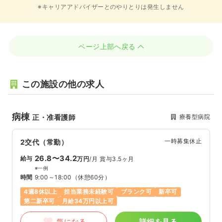
※キャリアアドバイザーとのやりとりは発生しません
ページ上部へ戻る
この施設の他の求人
病棟
療養型病院
正・准看護師
一時募集休止
2交代（常勤）
26.8〜34.2
給与
万円
/月
賞与3.5ヶ月
※一例
時間
9:00～18:00
（休憩60分）
4週8休以上
担当業務未経験可
ブランク可
新卒可
第二新卒可
月給34万円以上可
気になる
詳細を見る