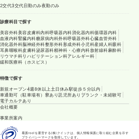
2交代
3交代
日勤のみ
夜勤のみ
診療科目で探す
美容外科
美容皮膚科
内科
呼吸器内科
消化器内科
循環器内科
血液内科
腎臓内科
糖尿病内科
外科
呼吸器外科
心臓血管外科
消化器外科
脳神経外科
整形外科
形成外科
小児科
産婦人科
眼科
耳鼻咽喉科
皮膚科
泌尿器科
精神科・心療内科
放射線科
麻酔科
リウマチ科
リハビリテーション科
アレルギー科
緩和医療科（ホスピス）
特徴で探す
新規オープン
4週8休以上
土日休み
駅徒歩５分以内
車通勤可（駐車場有）
寮あり
託児所あり
ブランク・未経験可
電子カルテあり
会社概要
事業所案内
看護roo!を運営する(株)クイックは、個人情報保護に取り組む企業を示す
プライバシーマークを取得しています。