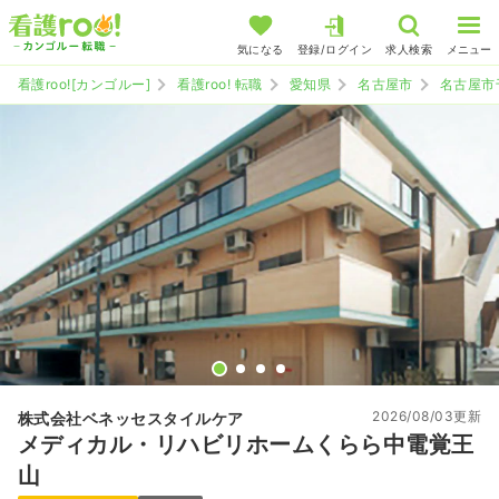
気になる
登録/ログイン
求人検索
メニュー
看護roo![カンゴルー]
看護roo! 転職
愛知県
名古屋市
名古屋市
2026/08/03更新
株式会社ベネッセスタイルケア
メディカル・リハビリホームくらら中電覚王
山