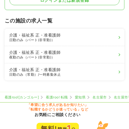
ログインまたは新規登録
この施設の求人一覧
介護・福祉系
正・准看護師
日勤のみ（パート(非常勤)）
介護・福祉系
正・准看護師
夜勤のみ（パート(非常勤)）
介護・福祉系
正・准看護師
日勤のみ（常勤）
/一時募集休止
看護roo![カンゴルー]
看護roo! 転職
愛知県
名古屋市
名古屋市
「希望に合う求人があるか知りたい」
「転職するかどうか迷っている」など
お気軽にご相談ください