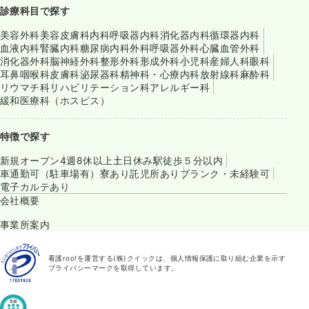
診療科目で探す
美容外科
美容皮膚科
内科
呼吸器内科
消化器内科
循環器内科
血液内科
腎臓内科
糖尿病内科
外科
呼吸器外科
心臓血管外科
消化器外科
脳神経外科
整形外科
形成外科
小児科
産婦人科
眼科
耳鼻咽喉科
皮膚科
泌尿器科
精神科・心療内科
放射線科
麻酔科
リウマチ科
リハビリテーション科
アレルギー科
緩和医療科（ホスピス）
特徴で探す
新規オープン
4週8休以上
土日休み
駅徒歩５分以内
車通勤可（駐車場有）
寮あり
託児所あり
ブランク・未経験可
電子カルテあり
会社概要
事業所案内
看護roo!を運営する(株)クイックは、個人情報保護に取り組む企業を示す
プライバシーマークを取得しています。