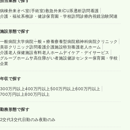
担当業務で探す
病棟
外来
オペ室(手術室)
救急外来
ICU系
透析
訪問看護
介護・福祉系
検診・健診
保育園・学校
訪問診療
内視鏡
治験関連
施設形態で探す
一般病院
大学病院
一般＋療養
療養型病院
精神科病院
クリニック
美容クリニック
訪問看護
介護施設
特別養護老人ホーム
介護老人保健施設
有料老人ホーム
デイケア・デイサービス
グループホーム
サ高住
障がい者施設
健診センター
保育園・学校
企業
年収で探す
300万円以上
400万円以上
500万円以上
600万円以上
700万円以上
800万円以上
勤務形態で探す
2交代
3交代
日勤のみ
夜勤のみ