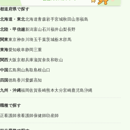
都道府県で探す
北海道・東北
北海道
青森
岩手
宮城
秋田
山形
福島
北陸・甲信越
新潟
富山
石川
福井
山梨
長野
関東
東京
神奈川
埼玉
千葉
茨城
栃木
群馬
東海
愛知
岐阜
静岡
三重
関西
大阪
京都
兵庫
滋賀
奈良
和歌山
中国
広島
岡山
鳥取
島根
山口
四国
徳島
香川
愛媛
高知
九州・沖縄
福岡
佐賀
長崎
熊本
大分
宮崎
鹿児島
沖縄
職種で探す
正看護師
准看護師
保健師
助産師