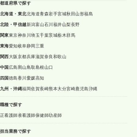
都道府県で探す
北海道・東北
北海道
青森
岩手
宮城
秋田
山形
福島
北陸・甲信越
新潟
富山
石川
福井
山梨
長野
関東
東京
神奈川
埼玉
千葉
茨城
栃木
群馬
東海
愛知
岐阜
静岡
三重
関西
大阪
京都
兵庫
滋賀
奈良
和歌山
中国
広島
岡山
鳥取
島根
山口
四国
徳島
香川
愛媛
高知
九州・沖縄
福岡
佐賀
長崎
熊本
大分
宮崎
鹿児島
沖縄
職種で探す
正看護師
准看護師
保健師
助産師
担当業務で探す