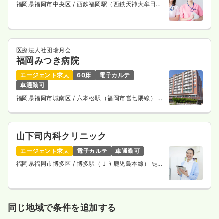
福岡県福岡市中央区
/ 西鉄福岡駅（西鉄天神大牟田
線） 徒歩3分
医療法人社団瑞月会
福岡みつき病院
エージェント求人
60床
電子カルテ
車通勤可
福岡県福岡市城南区
/ 六本松駅（福岡市営七隈線） 徒
歩8分
山下司内科クリニック
エージェント求人
電子カルテ
車通勤可
福岡県福岡市博多区
/ 博多駅（ＪＲ鹿児島本線） 徒歩
5分
同じ地域で条件を追加する