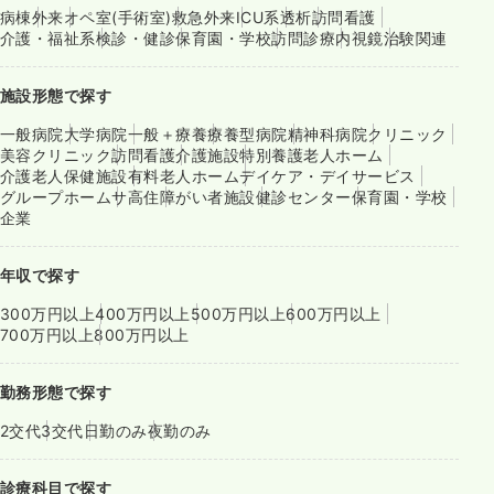
病棟
外来
オペ室(手術室)
救急外来
ICU系
透析
訪問看護
介護・福祉系
検診・健診
保育園・学校
訪問診療
内視鏡
治験関連
施設形態で探す
一般病院
大学病院
一般＋療養
療養型病院
精神科病院
クリニック
美容クリニック
訪問看護
介護施設
特別養護老人ホーム
介護老人保健施設
有料老人ホーム
デイケア・デイサービス
グループホーム
サ高住
障がい者施設
健診センター
保育園・学校
企業
年収で探す
300万円以上
400万円以上
500万円以上
600万円以上
700万円以上
800万円以上
勤務形態で探す
2交代
3交代
日勤のみ
夜勤のみ
診療科目で探す