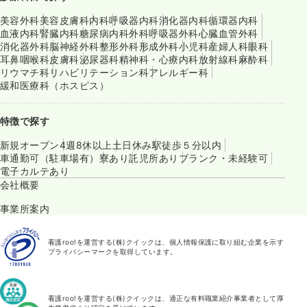
美容外科
美容皮膚科
内科
呼吸器内科
消化器内科
循環器内科
血液内科
腎臓内科
糖尿病内科
外科
呼吸器外科
心臓血管外科
消化器外科
脳神経外科
整形外科
形成外科
小児科
産婦人科
眼科
耳鼻咽喉科
皮膚科
泌尿器科
精神科・心療内科
放射線科
麻酔科
リウマチ科
リハビリテーション科
アレルギー科
緩和医療科（ホスピス）
特徴で探す
新規オープン
4週8休以上
土日休み
駅徒歩５分以内
車通勤可（駐車場有）
寮あり
託児所あり
ブランク・未経験可
電子カルテあり
会社概要
事業所案内
看護roo!を運営する(株)クイックは、個人情報保護に取り組む企業を示す
プライバシーマークを取得しています。
看護roo!を運営する(株)クイックは、適正な有料職業紹介事業者として厚