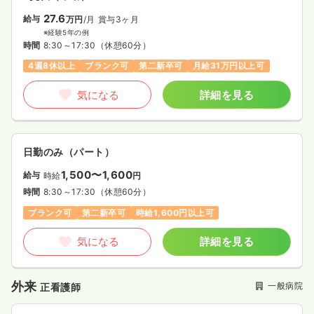
27.6
給与
万円
/月
賞与3ヶ月
※経験5年の例
時間
8:30～17:30
（休憩60分）
4週8休以上
ブランク可
第二新卒可
月給31万円以上可
気になる
詳細を見る
日勤のみ（パート）
1,500〜1,600
給与
時給
円
時間
8:30～17:30
（休憩60分）
ブランク可
第二新卒可
時給1,600円以上可
気になる
詳細を見る
外来
一般病院
正看護師