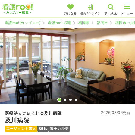
気になる
登録/ログイン
求人検索
メニュー
看護roo![カンゴルー]
看護roo! 転職
福岡県
福岡市
福岡市中央
2026/08/06更新
医療法人にゅうわ会及川病院
及川病院
エージェント求人
36床
電子カルテ