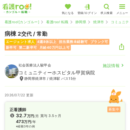
気になる
登録/ログイン
求人検索
メニュー
看護roo![カンゴルー]
看護roo! 転職
静岡県
焼津市
コミュニテ
病棟
2交代 / 常勤
エージェント求人
4週8休以上
担当業務未経験可
ブランク可
新卒可
第二新卒可
月給40万円以上可
社会医療法人駿甲会
施設情報
コミュニティーホスピタル甲賀病院
静岡県焼津市 / 焼津駅 バス15分
2026/07/22 更新
正看護師
募集中
32.7
賞与 3.5ヶ月
万円
/月
473
万円
/年
※経験3年の例