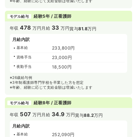
※年齢、経験に応じて支給金額は増減いたします
経験5年 / 正看護師
モデル給与
478
33
年収
万円
月給
万円
賞与
81.8
万円
月給内訳
基本給
233,800円
資格手当
23,000円
夜勤手当
18,500円
※26歳給与例
※3年制看護師専門学校を卒業した方を想定
※年齢、経験に応じて支給金額は増減いたします
経験8年 / 正看護師
モデル給与
507
34.9
年収
万円
月給
万円
賞与
88.2
万円
月給内訳
基本給
252,090円