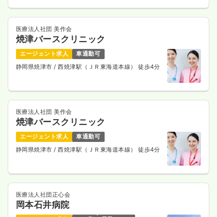
3交代（常勤）
医療法人社団 美作会
焼津バースクリニック
34.0
給与
万円
/月
賞与3.5ヶ月
※経験5年の例
エージェント求人
車通勤可
時間
8:30～17:30
（休憩60分）
静岡県焼津市
/ 西焼津駅（ＪＲ東海道本線） 徒歩4分
4週8休以上
担当業務未経験可
ブランク可
月給35万円以上可
気になる
詳細を見る
医療法人社団 美作会
焼津バースクリニック
エージェント求人
車通勤可
検診・健診
一般＋療養
正看護師
静岡県焼津市
/ 西焼津駅（ＪＲ東海道本線） 徒歩4分
一時募集休止
日勤のみ（常勤）
25.3
給与
万円
/月
賞与3.5ヶ月
医療法人社団正心会
※経験2年の例
岡本石井病院
時間
8:30～17:30
（休憩60分）