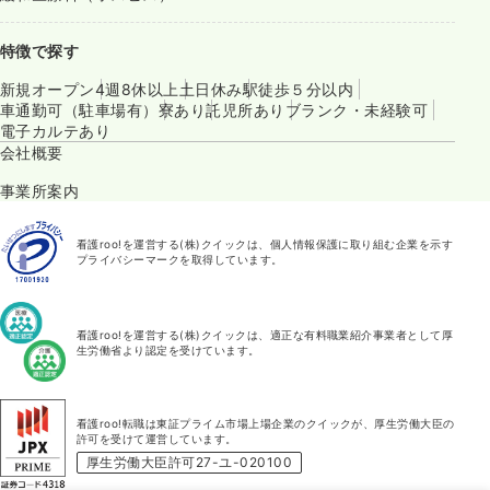
特徴で探す
新規オープン
4週8休以上
土日休み
駅徒歩５分以内
車通勤可（駐車場有）
寮あり
託児所あり
ブランク・未経験可
電子カルテあり
会社概要
事業所案内
看護roo!を運営する(株)クイックは、個人情報保護に取り組む企業を示す
プライバシーマークを取得しています。
看護roo!を運営する(株)クイックは、適正な有料職業紹介事業者として厚
生労働省より認定を受けています。
看護roo!転職は東証プライム市場上場企業のクイックが、厚生労働大臣の
許可を受けて運営しています。
厚生労働大臣許可27-ユ-020100