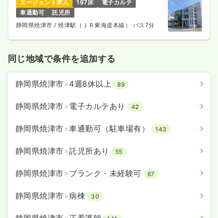
エージェント求人
197床
電子カルテ
日祝休み
4週8休以上
担当業務未経験可
車通勤可
託児所
月給34万円以上可
静岡県焼津市
/ 焼津駅（ＪＲ東海道本線） バス7分
気になる
詳細を見る
同じ地域で条件を追加する
内視鏡
一般＋療養
正・准看護師
静岡県焼津市
×
4週8休以上
89
一時募集休止
日勤のみ（常勤）
静岡県焼津市
×
電子カルテあり
42
24.2
給与
万円
/月
賞与3.5ヶ月
静岡県焼津市
×
車通勤可（駐車場有）
※経験3年の例
143
時間
8:30～17:30
静岡県焼津市
×
託児所あり
日祝休み
年間休日128日
4週8休以上
月給25万円以上可
55
気になる
詳細を見る
静岡県焼津市
×
ブランク・未経験可
67
静岡県焼津市
×
病棟
30
一時募集休止
日勤のみ（パート）