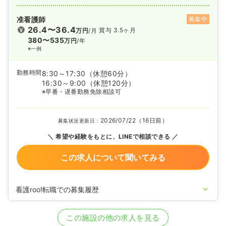
准看護師
募集中
26.4〜36.4
賞与 3.5ヶ月
万円
/月
380〜535
万円
/年
※一例
勤務時間
8:30～17:30
（休憩60分）
16:30～9:00
（休憩120分）
※早番・遅番勤務免除相談可
2026/07/22（16日前）
募集状況更新日：
希望や経験をもとに、LINEで相談できる
この求人について聞いてみる
看護roo!転職での募集履歴
2020/09/17
正・准看護師を募集中
この施設の他の求人を見る