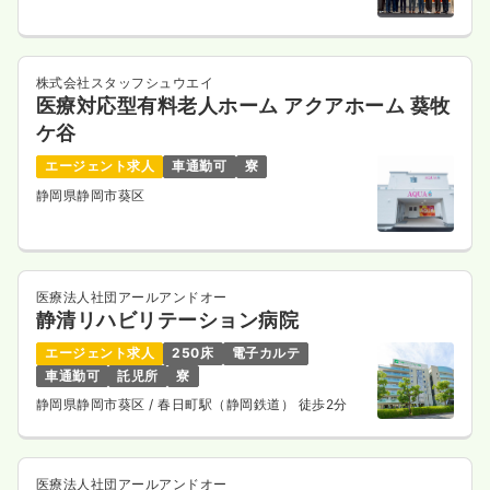
日祝休み
担当業務未経験可
第二新卒可
気になる
詳細を見る
株式会社スタッフシュウエイ
医療対応型有料老人ホーム アクアホーム 葵牧
ケ谷
救急外来
一般＋療養
正・准看護師
エージェント求人
車通勤可
寮
静岡県静岡市葵区
夜勤のみ（パート）
3.2
給与
万円
/回
時間
16:30～9:00
（休憩120分）
医療法人社団アールアンドオー
担当業務未経験可
ブランク可
第二新卒可
静清リハビリテーション病院
気になる
詳細を見る
エージェント求人
250床
電子カルテ
車通勤可
託児所
寮
静岡県静岡市葵区
/ 春日町駅（静岡鉄道） 徒歩2分
その他
一般＋療養
正看護師
医療法人社団アールアンドオー