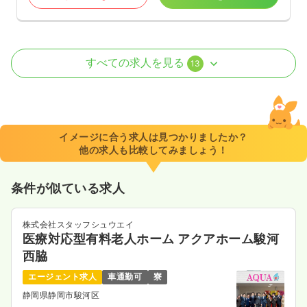
外来
一般＋療養
正看護師
すべての求人を見る
13
日勤のみ（常勤）
25.3
給与
万円
/月
賞与3.5ヶ月
※経験3年の例
イメージに合う求人は見つかりましたか？
時間
8:30～17:30
（休憩60分）
他の求人も比較してみましょう！
日祝休み
4週8休以上
担当業務未経験可
第二新卒可
月給32万円以上可
条件が似ている求人
気になる
詳細を見る
株式会社スタッフシュウエイ
医療対応型有料老人ホーム アクアホーム駿河
西脇
日勤のみ（パート）
エージェント求人
車通勤可
寮
給与
お問い合わせください
時間
8:30～17:30
（休憩60分）
静岡県静岡市駿河区