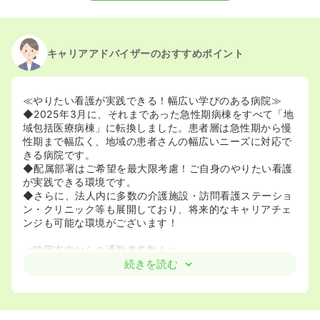
キャリアアドバイザーのおすすめポイント
≪やりたい看護が実践できる！幅広い学びのある病院≫
◆2025年3月に、それまであった急性期病棟をすべて「地
域包括医療病棟」に転換しました。患者層は急性期から慢
性期まで幅広く、地域の患者さんの幅広いニーズに対応で
きる病院です。
◆配属部署はご希望を最大限考慮！ご自身のやりたい看護
が実践できる環境です。
◆さらに、法人内に多数の介護施設・訪問看護ステーショ
ン・クリニック等も展開しており、将来的なキャリアチェ
ンジも可能な環境がございます！
≪静岡市内からの通勤者多数！≫
◆焼津市にある同院ですが、実は静岡市内から通勤されて
続きを読む
いる看護師さんが一番多いです！150号線と南幹線道路を
利用されている方も多く、信号が少ないことや渋滞エリア
である市内の道路をさけていることもあり、比較的短時間
で静岡市内からもご通勤が可能です！