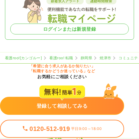
オペ室(手術室)
一般＋療養
正・准看護師
一時募集休止
日勤のみ（常勤）
ログインまたは新規登録
30.2
給与
万円〜
/月
賞与3.5ヶ月
※経験3年の例
時間
8:30～17:30
看護roo![カンゴルー]
看護roo! 転職
静岡県
焼津市
コミュニテ
オンコールあり
担当業務未経験可
月給30万円以上可
「希望に合う求人があるか知りたい」
「転職するかどうか迷っている」など
気になる
詳細を見る
お気軽にご相談ください
透析
一般＋療養
正看護師
登録して相談してみる
一時募集休止
日勤のみ（常勤）
24.2
給与
万円
/月
賞与3.5ヶ月
0120-512-919
平日9:00～18:00
※経験3年の例