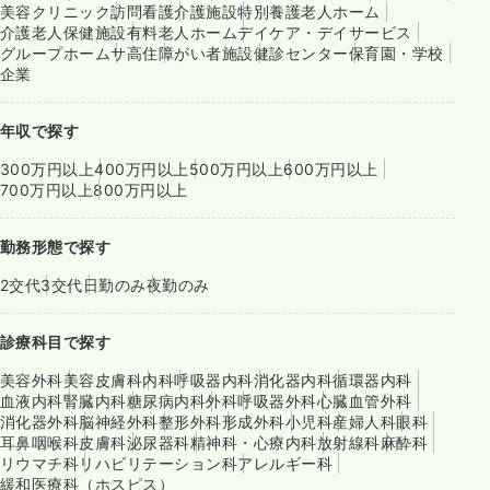
美容クリニック
訪問看護
介護施設
特別養護老人ホーム
介護老人保健施設
有料老人ホーム
デイケア・デイサービス
グループホーム
サ高住
障がい者施設
健診センター
保育園・学校
企業
年収で探す
300万円以上
400万円以上
500万円以上
600万円以上
700万円以上
800万円以上
勤務形態で探す
2交代
3交代
日勤のみ
夜勤のみ
診療科目で探す
美容外科
美容皮膚科
内科
呼吸器内科
消化器内科
循環器内科
血液内科
腎臓内科
糖尿病内科
外科
呼吸器外科
心臓血管外科
消化器外科
脳神経外科
整形外科
形成外科
小児科
産婦人科
眼科
耳鼻咽喉科
皮膚科
泌尿器科
精神科・心療内科
放射線科
麻酔科
リウマチ科
リハビリテーション科
アレルギー科
緩和医療科（ホスピス）