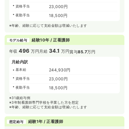
資格手当
23,000円
夜勤手当
18,500円
※年齢、経験に応じて支給金額は増減いたします
経験10年 / 正看護師
モデル給与
496
34.1
年収
万円
月給
万円
賞与
85.7
万円
月給内訳
基本給
244,930円
資格手当
23,000円
夜勤手当
18,500円
※31歳給与例
※3年制看護師専門学校を卒業した方を想定
※年齢、経験に応じて支給金額は増減いたします
経験1年 / 正看護師
想定給与