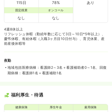
115日
78%
あり
固定残業
オンコール
なし
なし
4週8休以上
リフレッシュ休暇（勤続年数に応じて3日～10日*5年以上）、
慶弔休暇、有給休暇（入職3ヶ月目10日付与）、育児休業、産
前産後休暇等
夜勤
地域包括医療病棟：看護師2～3名＋看護補助者0～1名、回復
期病棟：看護師1名＋看護補助1名
福利厚生・待遇
健康保険
厚生年金
雇用保険