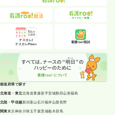
ナスカレ/
看護roo!国試
ナスカレPlus+
都道府県で探す
北海道・東北
北海道
青森
岩手
宮城
秋田
山形
福島
北陸・甲信越
新潟
富山
石川
福井
山梨
長野
関東
東京
神奈川
埼玉
千葉
茨城
栃木
群馬