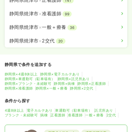
静岡県焼津市
×
正看護師
141
1,380
給与
時給
円〜
時間
8:30～17:30
静岡県焼津市
×
准看護師
99
日祝休み
時給1,300円以上可
静岡県焼津市
×
一般＋療養
36
気になる
詳細を見る
静岡県焼津市
×
2交代
20
検診・健診
一般＋療養
保健師
静岡県で条件を追加する
静岡県×4週8休以上
静岡県×電子カルテあり
一時募集休止
日勤のみ（常勤）
静岡県×車通勤可（駐車場有）
静岡県×託児所あり
静岡県×ブランク・未経験可
静岡県×病棟
静岡県×正看護師
24.5〜34.2
給与
万円
/月
賞与3.5ヶ月
静岡県×准看護師
静岡県×一般＋療養
静岡県×2交代
※一例
時間
8:30～17:30
（休憩60分）
条件から探す
日祝休み
4週8休以上
月給34万円以上可
4週8休以上
電子カルテあり
車通勤可（駐車場有）
託児所あり
ブランク・未経験可
病棟
正看護師
准看護師
一般＋療養
2交代
気になる
詳細を見る