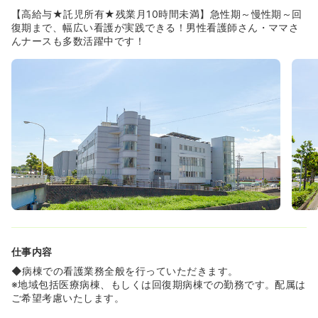
◆遠方からのご転居を機に就職される看護師様も多いで
【高給与★託児所有★残業月10時間未満】急性期～慢性期～回
す。ご結婚やパートナー様との同棲など、ライフステージ
復期まで、幅広い看護が実践できる！男性看護師さん・ママさ
の変化に伴って転職してこられる方も多く、風通しの良い
んナースも多数活躍中です！
風土です。
≪ワークライフバランスも◎日勤のみの勤務も可能≫
◆看護師さんの残業時間は月平均7.6時間とかなり少なめ！
「残業全く無し！」という看護師さんもたくさんいらっし
ゃるそうです。
◆勉強会や委員会活動などを勤務時間内に実施するなど、
残業を減らす取り組みにも力を入れています。
◆夜勤のできる方だけでなく「日勤常勤・日勤パート」な
どの雇用形態も積極的に募集しております！ライフステー
ジに合わせて柔軟に働き方を調整できる点も魅力です♪
≪ママさんナースに嬉しい環境★小学2年生までの時短勤
務取得可≫
◆生後6ヶ月過ぎから預けられる託児所と、小学校6年生ま
仕事内容
で預けられる学童施設があります。焼津市・藤枝市内の小
学校へお迎えバスも運行しています。
◆病棟での看護業務全般を行っていただきます。
◆2023年には時短勤務が可能な期間を小学2年生までに拡
※地域包括医療病棟、もしくは回復期病棟での勤務です。配属は
大するなど、子育てと両立し易い環境をどんどん整備され
ご希望考慮いたします。
ています。