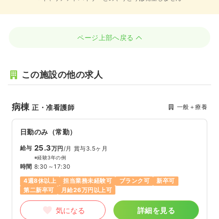
ページ上部へ戻る
この施設の他の求人
病棟
一般＋療養
正・准看護師
日勤のみ（常勤）
25.3
給与
万円
/月
賞与3.5ヶ月
※経験3年の例
時間
8:30～17:30
4週8休以上
担当業務未経験可
ブランク可
新卒可
第二新卒可
月給26万円以上可
気になる
詳細を見る