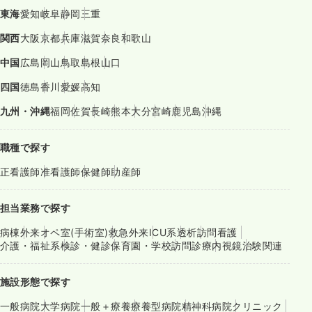
東海
愛知
岐阜
静岡
三重
関西
大阪
京都
兵庫
滋賀
奈良
和歌山
中国
広島
岡山
鳥取
島根
山口
四国
徳島
香川
愛媛
高知
九州・沖縄
福岡
佐賀
長崎
熊本
大分
宮崎
鹿児島
沖縄
職種で探す
正看護師
准看護師
保健師
助産師
担当業務で探す
病棟
外来
オペ室(手術室)
救急外来
ICU系
透析
訪問看護
介護・福祉系
検診・健診
保育園・学校
訪問診療
内視鏡
治験関連
施設形態で探す
一般病院
大学病院
一般＋療養
療養型病院
精神科病院
クリニック