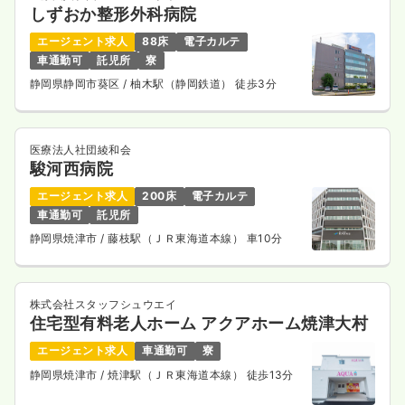
しずおか整形外科病院
日勤のみ（常勤）
エージェント求人
88床
電子カルテ
26.6
給与
万円
/月
賞与3.5ヶ月
車通勤可
託児所
寮
※経験5年の例
時間
8:30～17:30
静岡県静岡市葵区
/ 柚木駅（静岡鉄道） 徒歩3分
4週8休以上
担当業務未経験可
ブランク可
月給28万円以上可
医療法人社団綾和会
気になる
詳細を見る
駿河西病院
エージェント求人
200床
電子カルテ
車通勤可
託児所
2交代（常勤）
静岡県焼津市
/ 藤枝駅（ＪＲ東海道本線） 車10分
34.0
給与
万円
/月
賞与3.5ヶ月
※経験5年の例
時間
8:30～17:30
（休憩60分）
株式会社スタッフシュウエイ
住宅型有料老人ホーム アクアホーム焼津大村
4週8休以上
担当業務未経験可
ブランク可
月給35万円以上可
エージェント求人
車通勤可
寮
静岡県焼津市
/ 焼津駅（ＪＲ東海道本線） 徒歩13分
気になる
詳細を見る