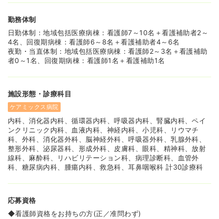
≪人間関係良好≫
勤務体制
◆院内で第三者機関によるアンケートを行なった所、人間
関係（同僚との関係）に満足しているという項目が1位にな
日勤体制：地域包括医療病棟：看護師7～10名＋看護補助者2～
りました！実際にアンケートの結果を受けて、残業時間が
4名、回復期病棟：看護師6～8名＋看護補助者4～6名
大幅に削減された部署もありますよ！
夜勤・当直体制：地域包括医療病棟：看護師2～3名＋看護補助
者0～1名、回復期病棟：看護師1名＋看護補助1名
≪医師・コメディカルとの連携がとれています≫
◆医師との関係はもちろんですが、リハビリスタッフさん
との連携が取れています。リハビリの送り迎えをリハビリ
施設形態・診療科目
スタッフさんが行ったり、退院に向けた指導や取り組みを
相談しながら進めることができますよ。
ケアミックス病院
内科、消化器内科、循環器内科、呼吸器内科、腎臓内科、ペイ
≪中途教育に力を入れています≫
ンクリニック内科、血液内科、神経内科、小児科、リウマチ
◆甲賀病院では中途入職者に向けてしっかりを教育体制を
科、外科、消化器外科、脳神経外科、呼吸器外科、乳腺外科、
設けています。はじめのオリエンテーションでは病院につ
整形外科、泌尿器科、形成外科、皮膚科、眼科、精神科、放射
いての研修会があり、丸一日かけて全部署の管理者から説
線科、麻酔科、リハビリテーション科、病理診断科、血管外
明を受けることができ、働くやりがいを一人ひとりが持て
科、糖尿病内科、腫瘍内科、救急科、耳鼻咽喉科 計30診療科
るよう取り組まれています。。
◆PNSで業務しますので、安心してお仕事をスタートする
ことができますよ。
応募資格
◆看護師資格をお持ちの方(正／准問わず)