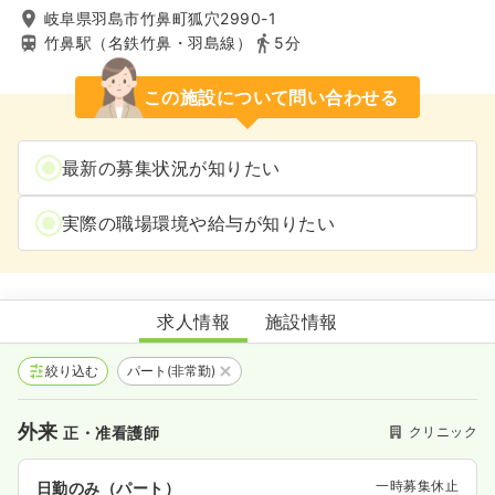
岐阜県羽島市竹鼻町狐穴2990-1
竹鼻駅（名鉄竹鼻・羽島線）
5分
この施設について問い合わせる
最新の募集状況が知りたい
実際の職場環境や給与が知りたい
大島内科クリニック
求人情報
施設情報
絞り込む
パート(非常勤)
外来
クリニック
正・准看護師
一時募集休止
日勤のみ（パート）