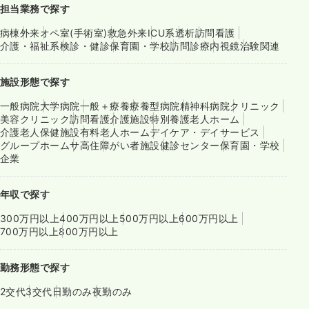
担当業務で探す
病棟
外来
オペ室(手術室)
救急外来
ICU系
透析
訪問看護
介護・福祉系
検診・健診
保育園・学校
訪問診療
内視鏡
治験関連
施設形態で探す
一般病院
大学病院
一般＋療養
療養型病院
精神科病院
クリニック
美容クリニック
訪問看護
介護施設
特別養護老人ホーム
介護老人保健施設
有料老人ホーム
デイケア・デイサービス
グループホーム
サ高住
障がい者施設
健診センター
保育園・学校
企業
年収で探す
300万円以上
400万円以上
500万円以上
600万円以上
700万円以上
800万円以上
勤務形態で探す
2交代
3交代
日勤のみ
夜勤のみ