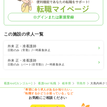
ログインまたは新規登録
この施設の求人一覧
外来
正・准看護師
日勤のみ（常勤）
/一時募集休止
外来
正・准看護師
日勤のみ（パート(非常勤)）
/一時募集休止
看護roo![カンゴルー]
看護roo! 転職
岐阜県
羽島市
大島内科ク
「希望に合う求人があるか知りたい」
「転職するかどうか迷っている」など
お気軽にご相談ください