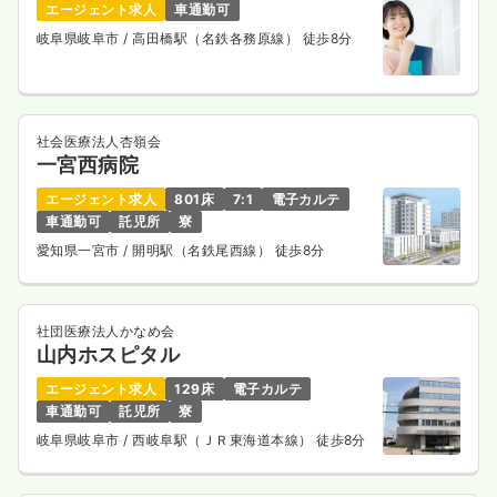
エージェント求人
車通勤可
岐阜県岐阜市
/ 高田橋駅（名鉄各務原線） 徒歩8分
社会医療法人杏嶺会
一宮西病院
エージェント求人
801床
7:1
電子カルテ
車通勤可
託児所
寮
愛知県一宮市
/ 開明駅（名鉄尾西線） 徒歩8分
社団医療法人かなめ会
山内ホスピタル
エージェント求人
129床
電子カルテ
車通勤可
託児所
寮
岐阜県岐阜市
/ 西岐阜駅（ＪＲ東海道本線） 徒歩8分