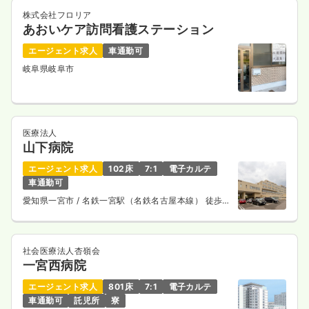
株式会社フロリア
あおいケア訪問看護ステーション
エージェント求人
車通勤可
岐阜県岐阜市
医療法人
山下病院
エージェント求人
102床
7:1
電子カルテ
車通勤可
愛知県一宮市
/ 名鉄一宮駅（名鉄名古屋本線） 徒歩
10分
社会医療法人杏嶺会
一宮西病院
エージェント求人
801床
7:1
電子カルテ
車通勤可
託児所
寮