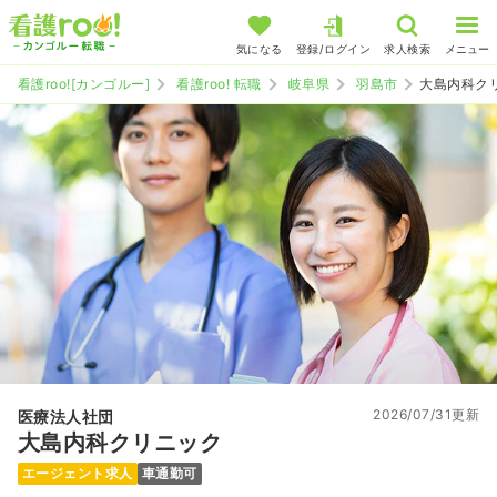
気になる
登録/ログイン
求人検索
メニュー
看護roo![カンゴルー]
看護roo! 転職
岐阜県
羽島市
大島内科ク
2026/07/31更新
医療法人社団
大島内科クリニック
エージェント求人
車通勤可