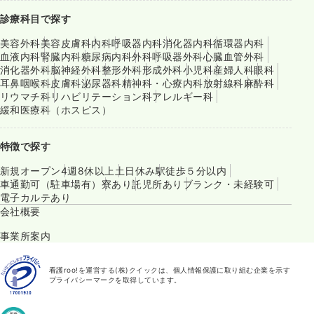
診療科目で探す
美容外科
美容皮膚科
内科
呼吸器内科
消化器内科
循環器内科
血液内科
腎臓内科
糖尿病内科
外科
呼吸器外科
心臓血管外科
消化器外科
脳神経外科
整形外科
形成外科
小児科
産婦人科
眼科
耳鼻咽喉科
皮膚科
泌尿器科
精神科・心療内科
放射線科
麻酔科
リウマチ科
リハビリテーション科
アレルギー科
緩和医療科（ホスピス）
特徴で探す
新規オープン
4週8休以上
土日休み
駅徒歩５分以内
車通勤可（駐車場有）
寮あり
託児所あり
ブランク・未経験可
電子カルテあり
会社概要
事業所案内
看護roo!を運営する(株)クイックは、個人情報保護に取り組む企業を示す
プライバシーマークを取得しています。