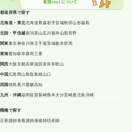
都道府県で探す
北海道・東北
北海道
青森
岩手
宮城
秋田
山形
福島
北陸・甲信越
新潟
富山
石川
福井
山梨
長野
関東
東京
神奈川
埼玉
千葉
茨城
栃木
群馬
東海
愛知
岐阜
静岡
三重
関西
大阪
京都
兵庫
滋賀
奈良
和歌山
中国
広島
岡山
鳥取
島根
山口
四国
徳島
香川
愛媛
高知
九州・沖縄
福岡
佐賀
長崎
熊本
大分
宮崎
鹿児島
沖縄
職種で探す
正看護師
准看護師
保健師
助産師