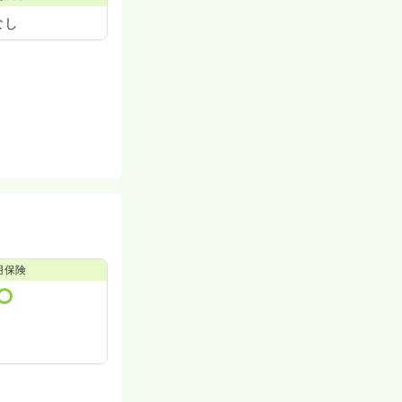
なし
用保険