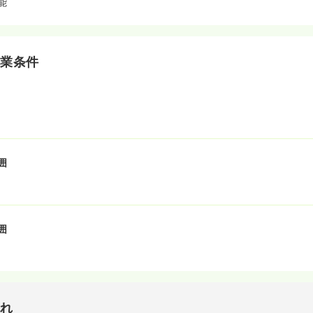
能
就業条件
囲
囲
流れ