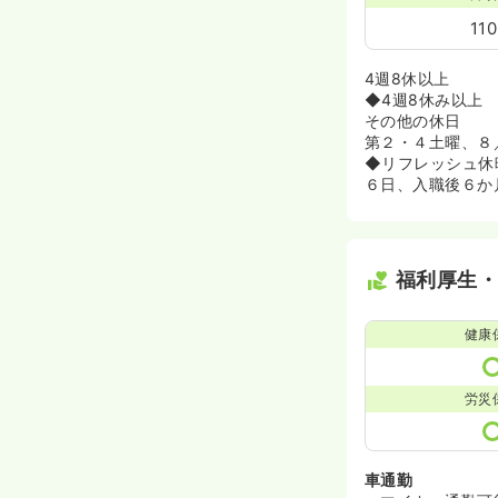
11
4週8休以上
◆4週8休み以上
その他の休日
第２・４土曜、８
◆リフレッシュ休
６日、入職後６か
福利厚生
健康
労災
車通勤