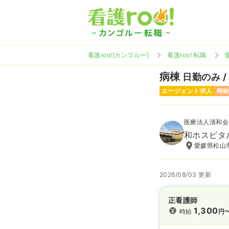
看護roo![カンゴルー]
看護roo! 転職
病棟
日勤のみ /
エージェント求人
時給
医療法人清和会
和ホスピタ
愛媛県松山市
2026/08/03 更新
正看護師
1,300
時給
円