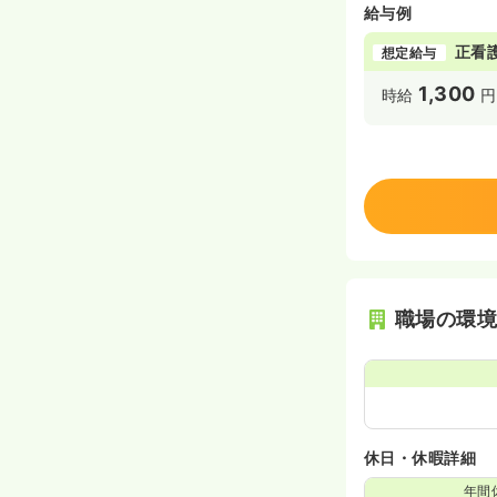
給与例
正看
想定給与
1,300
時給
円
職場の環
休日・休暇詳細
年間