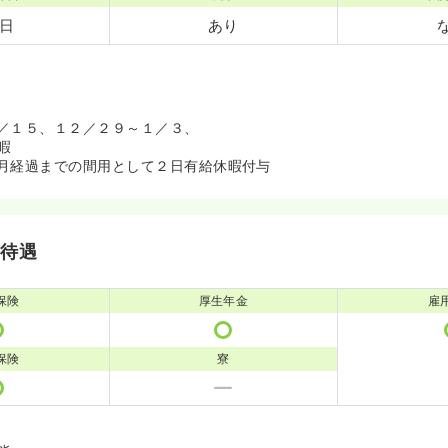
0日
あり
／１５、１２／２９～１／３、
暇
月経過までの間用として２日有給休暇付与
・待遇
保険
厚生年金
雇
保険
寮