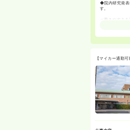
◆院内研究発表
す。
≪働きやすさを
◆賞与は年2回
入が見込めます
◆駅チカで通勤
します。
≪温かい雰囲気
◆多職種との連
【マイカー通勤可
す。
◆作業療法やア