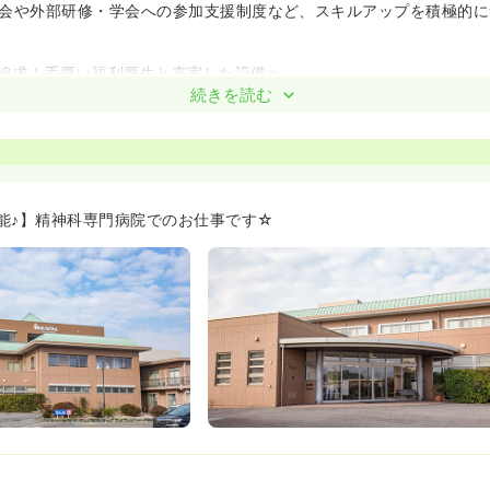
会や外部研修・学会への参加支援制度など、スキルアップを積極的に
追求！手厚い福利厚生と充実した設備≫
、計4.0ヶ月分（前年度実績）支給、昇給制度や各種手当も充実して
続きを読む
。
が便利な上、マイカー通勤も可能です。職員食堂も完備しており、食
の中でチーム医療を実践できます≫
携がスムーズで、経験年数に関わらず誰もが意見を発信しやすいフラ
能♪】精神科専門病院でのお仕事です☆
ロマセラピーなど、新しいケアにも積極的に取り組んでいます。