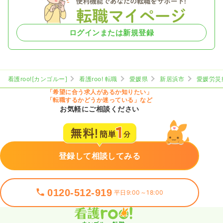
ログインまたは新規登録
看護roo![カンゴルー]
看護roo! 転職
愛媛県
新居浜市
愛媛労災
「希望に合う求人があるか知りたい」
「転職するかどうか迷っている」など
お気軽にご相談ください
登録して相談してみる
0120-512-919
平日9:00～18:00