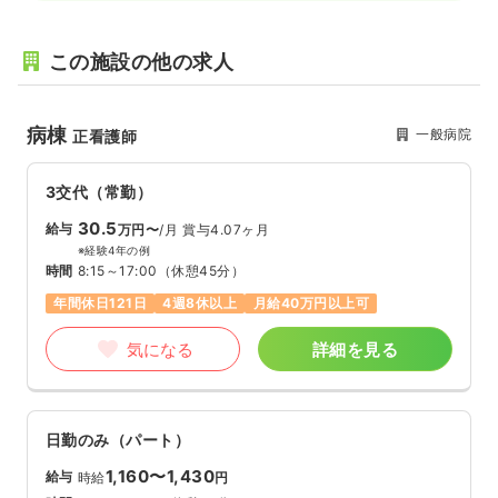
この施設の他の求人
病棟
一般病院
正看護師
3交代（常勤）
30.5
給与
万円〜
/月
賞与4.07ヶ月
※経験4年の例
時間
8:15～17:00
（休憩45分）
年間休日121日
4週8休以上
月給40万円以上可
気になる
詳細を見る
日勤のみ（パート）
1,160〜1,430
給与
時給
円