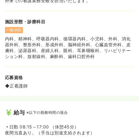
外来での看護業務全般を担当いたします。
備するなど職場環境を整えており、定着率の良い環境で
す。
施設形態・診療科目
一般病院
内科、精神科、呼吸器内科、循環器内科、小児科、外科、消化
器外科、整形外科、形成外科、脳神経外科、心臓血管外科、皮
膚科、泌尿器科、産婦人科、眼科、耳鼻咽喉科、リハビリテー
ション科、放射線科、麻酔科、歯科口腔外科
応募資格
◆正看護師
給与
※以下の勤務時間の場合
日勤
08:15～17:00 （休憩45分）
夜間当直あり。（手当は別途支給されます）