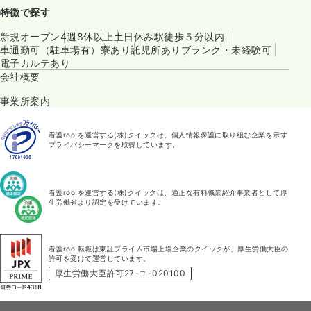
特徴で探す
新規オープン
4週8休以上
土日休み
駅徒歩５分以内
車通勤可（駐車場有）
寮あり
託児所あり
ブランク・未経験可
電子カルテあり
会社概要
事業所案内
看護roo!を運営する(株)クイックは、個人情報保護に取り組む企業を示す
プライバシーマークを取得しています。
看護roo!を運営する(株)クイックは、適正な有料職業紹介事業者として厚
生労働省より認定を受けています。
看護roo!転職は東証プライム市場上場企業のクイックが、厚生労働大臣の
許可を受けて運営しています。
厚生労働大臣許可27-ユ-020100