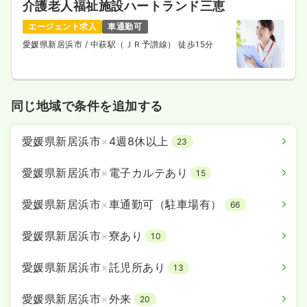
介護老人福祉施設ハートランド三恵
エージェント求人
車通勤可
愛媛県新居浜市
/ 中萩駅（ＪＲ予讃線） 徒歩15分
同じ地域で条件を追加する
愛媛県新居浜市
×
4週8休以上
23
愛媛県新居浜市
×
電子カルテあり
15
愛媛県新居浜市
×
車通勤可（駐車場有）
66
愛媛県新居浜市
×
寮あり
10
愛媛県新居浜市
×
託児所あり
13
愛媛県新居浜市
×
外来
20