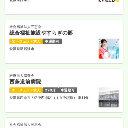
社会福祉法人三恵会
総合福祉施設やすらぎの郷
エージェント求人
車通勤可
愛媛県新居浜市
医療法人隣善会
西条道前病院
エージェント求人
220床
車通勤可
愛媛県西条市
/ 伊予西条駅（ＪＲ予讃線） 車11分
社会福祉法人三恵会