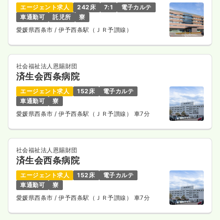
エージェント求人
242床
7:1
電子カルテ
車通勤可
託児所
寮
愛媛県西条市
/ 伊予西条駅（ＪＲ予讃線）
社会福祉法人恩賜財団
済生会西条病院
エージェント求人
152床
電子カルテ
車通勤可
寮
愛媛県西条市
/ 伊予西条駅（ＪＲ予讃線） 車7分
社会福祉法人恩賜財団
済生会西条病院
エージェント求人
152床
電子カルテ
車通勤可
寮
愛媛県西条市
/ 伊予西条駅（ＪＲ予讃線） 車7分