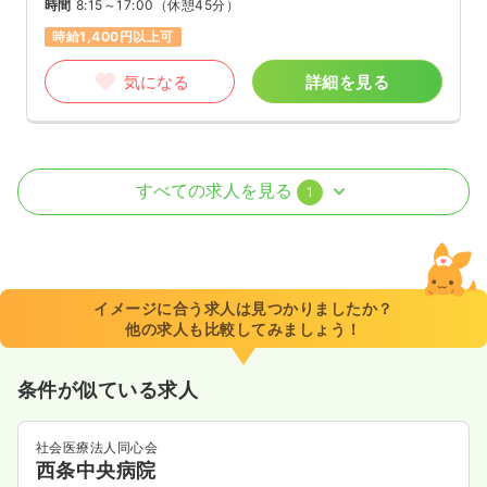
時間
8:15～17:00
（休憩45分）
時給1,400円以上可
気になる
詳細を見る
オペ室(手術室)
一般病院
正看護師
すべての求人を見る
1
一時募集休止
日勤のみ（常勤）
26.0
給与
万円〜
/月
賞与4.07ヶ月
※経験4年の例
イメージに合う求人は見つかりましたか？
時間
8:15～17:00
（休憩45分）
他の求人も比較してみましょう！
年間休日121日
4週8休以上
オンコールあり
月給26万円以上可
条件が似ている求人
気になる
詳細を見る
社会医療法人同心会
西条中央病院