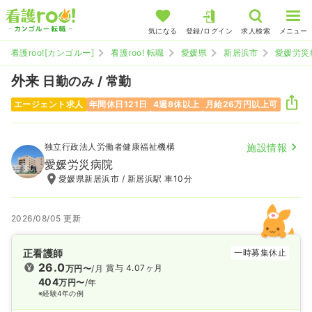
気になる
登録/ログイン
求人検索
メニュー
看護roo![カンゴルー]
看護roo! 転職
愛媛県
新居浜市
愛媛労災
外来
日勤のみ / 常勤
エージェント求人
年間休日121日
4週8休以上
月給26万円以上可
独立行政法人労働者健康福祉機構
施設情報
愛媛労災病院
愛媛県新居浜市 / 新居浜駅 車10分
2026/08/05 更新
正看護師
一時募集休止
26.0
賞与 4.07ヶ月
万円〜
/月
404
万円〜
/年
※経験4年の例