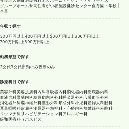
介護老人保健施設
有料老人ホーム
デイケア・デイサービス
グループホーム
サ高住
障がい者施設
健診センター
保育園・学校
企業
年収で探す
300万円以上
400万円以上
500万円以上
600万円以上
700万円以上
800万円以上
勤務形態で探す
2交代
3交代
日勤のみ
夜勤のみ
診療科目で探す
美容外科
美容皮膚科
内科
呼吸器内科
消化器内科
循環器内科
血液内科
腎臓内科
糖尿病内科
外科
呼吸器外科
心臓血管外科
消化器外科
脳神経外科
整形外科
形成外科
小児科
産婦人科
眼科
耳鼻咽喉科
皮膚科
泌尿器科
精神科・心療内科
放射線科
麻酔科
リウマチ科
リハビリテーション科
アレルギー科
緩和医療科（ホスピス）