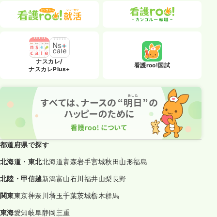
ナスカレ/
看護roo!国試
ナスカレPlus+
都道府県で探す
北海道・東北
北海道
青森
岩手
宮城
秋田
山形
福島
北陸・甲信越
新潟
富山
石川
福井
山梨
長野
関東
東京
神奈川
埼玉
千葉
茨城
栃木
群馬
東海
愛知
岐阜
静岡
三重