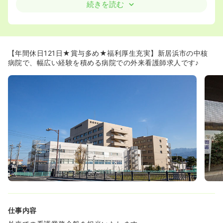
ができる環境です。
続きを読む
≪専門性を追求し、キャリアアップを実現！≫
◆呼吸器疾患、特にアスベスト疾患やじん肺治療において
は、専門性の高い知識と技術を習得できます。第一線で活
躍する専門医や認定看護師の指導のもと、専門性を深めた
【年間休日121日★賞与多め★福利厚生充実】新居浜市の中核
い方に最適な環境です！
病院で、幅広い経験を積める病院での外来看護師求人です♪
◆骨・関節疾患やリハビリテーション医療においても、専
門的なスキルを磨き、チーム医療の一員として貢献できま
す。将来的には、それぞれの分野でスペシャリストを目指
すことも可能です！
◆地域医療支援病院として、多様な症例に触れる機会が多
く、幅広い知識と経験を積むことができます。
◆将来的には、専門性を活かしてチームリーダーや教育担
当、管理職など、多様なキャリアパスを描くことができま
す。自身の興味や適性に合わせたキャリア形成が可能で
す！
≪福利厚生充実★定着率が良い環境≫
◆年間休日は121日！職員寮も完備してあります。
◆労働組合との連携がしっかりしておりますので、3交代
ですが、過酷な勤務シフトを組むこともございません。
仕事内容
◆看護スタッフが安心して働き続けられるよう、1ヶ月の
夜勤回数は8回以内を標準とした勤務体制や院内保育を整