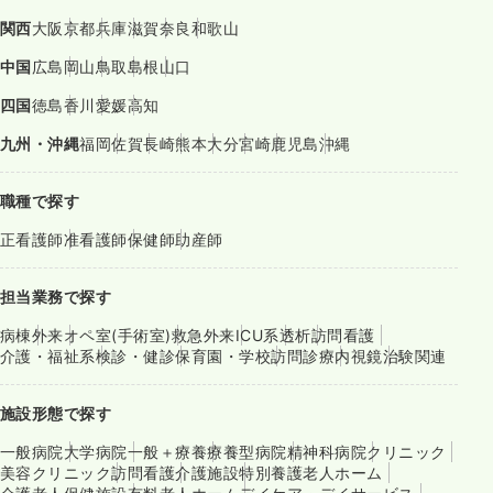
関西
大阪
京都
兵庫
滋賀
奈良
和歌山
中国
広島
岡山
鳥取
島根
山口
四国
徳島
香川
愛媛
高知
九州・沖縄
福岡
佐賀
長崎
熊本
大分
宮崎
鹿児島
沖縄
職種で探す
正看護師
准看護師
保健師
助産師
担当業務で探す
病棟
外来
オペ室(手術室)
救急外来
ICU系
透析
訪問看護
介護・福祉系
検診・健診
保育園・学校
訪問診療
内視鏡
治験関連
施設形態で探す
一般病院
大学病院
一般＋療養
療養型病院
精神科病院
クリニック
美容クリニック
訪問看護
介護施設
特別養護老人ホーム