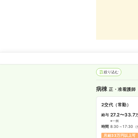
絞り込む
病棟
正・准看護師
2交代（常勤）
27.2〜33.7
給与
※一例
時間
8:30～17:30
（
月給33万円以上可