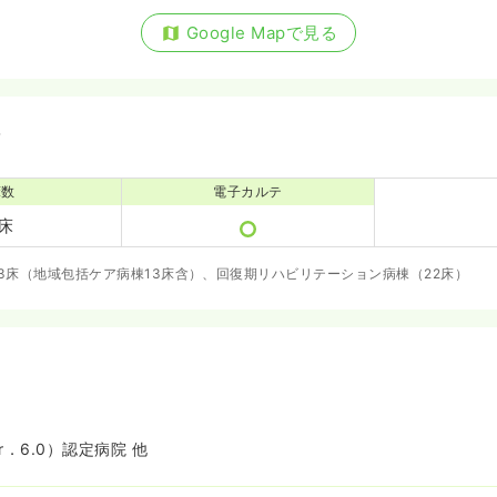
Google Mapで見る
備
床数
電子カルテ
5床
3床（地域包括ケア病棟13床含）、回復期リハビリテーション病棟（22床）
r．6.0）認定病院 他