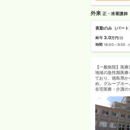
外来
正・准看護師
夜勤のみ（パート
3.0
給与
万円
/回
時間
16:00～9:00
（
【一般病院】医療
地域の急性期医療
ており、徳島県か
め、グループホー
在宅医療・介護の