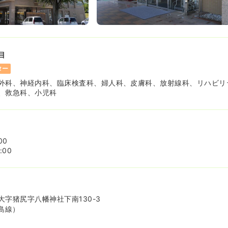
目
ター
外科、神経内科、臨床検査科、婦人科、皮膚科、放射線科、リハビリ
、救急科、小児科
00
:00
字猪尻字八幡神社下南130-3
島線）