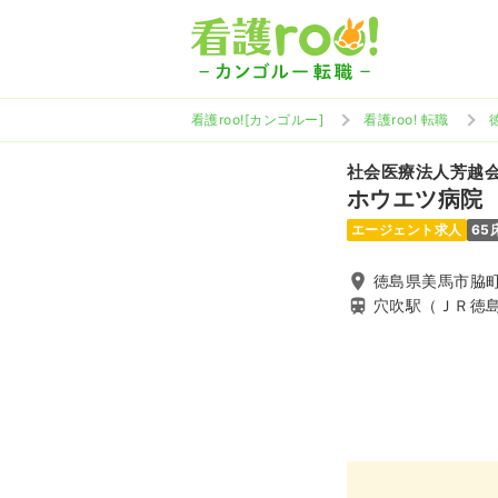
看護roo![カンゴルー]
看護roo! 転職
社会医療法人芳越
ホウエツ病院
エージェント求人
65
徳島県美馬市脇町
穴吹駅（ＪＲ徳