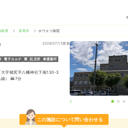
徳島県
美馬市
ホウエツ病院
2026/07/13更新
会
床
電子カルテ
寮
託児所
車通勤可
大字猪尻字八幡神社下南130-3
島線）
7分
この施設について問い合わせる