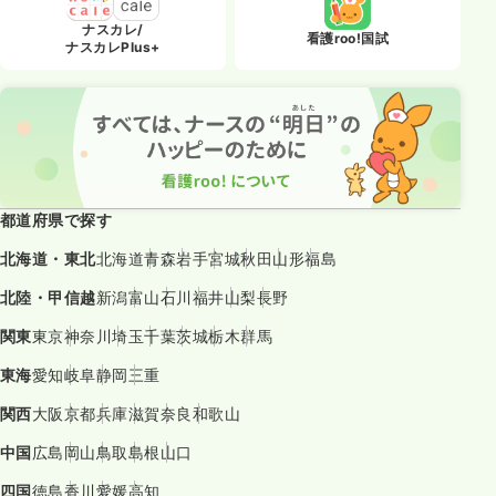
ナスカレ/
看護roo!国試
ナスカレPlus+
都道府県で探す
北海道・東北
北海道
青森
岩手
宮城
秋田
山形
福島
北陸・甲信越
新潟
富山
石川
福井
山梨
長野
関東
東京
神奈川
埼玉
千葉
茨城
栃木
群馬
東海
愛知
岐阜
静岡
三重
関西
大阪
京都
兵庫
滋賀
奈良
和歌山
中国
広島
岡山
鳥取
島根
山口
四国
徳島
香川
愛媛
高知