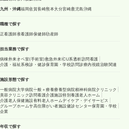
九州・沖縄
福岡
佐賀
長崎
熊本
大分
宮崎
鹿児島
沖縄
職種で探す
正看護師
准看護師
保健師
助産師
担当業務で探す
病棟
外来
オペ室(手術室)
救急外来
ICU系
透析
訪問看護
介護・福祉系
検診・健診
保育園・学校
訪問診療
内視鏡
治験関連
施設形態で探す
一般病院
大学病院
一般＋療養
療養型病院
精神科病院
クリニック
美容クリニック
訪問看護
介護施設
特別養護老人ホーム
介護老人保健施設
有料老人ホーム
デイケア・デイサービス
グループホーム
サ高住
障がい者施設
健診センター
保育園・学校
企業
年収で探す