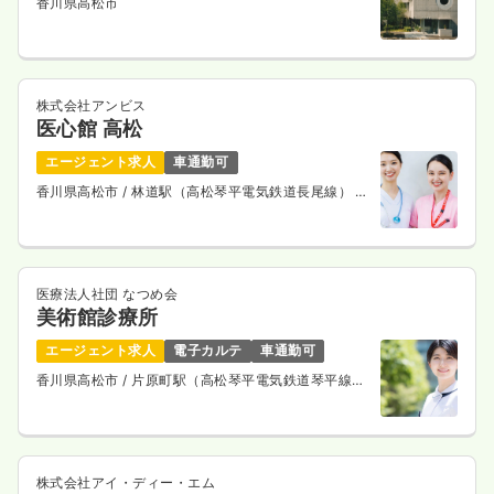
香川県高松市
時間
9:00～14:00
（休憩60分）
日祝休み
時給1,200円以上可
気になる
詳細を見る
株式会社アンビス
医心館 高松
エージェント求人
車通勤可
香川県高松市
/ 林道駅（高松琴平電気鉄道長尾線） 徒
歩11分
医療法人社団 なつめ会
美術館診療所
エージェント求人
電子カルテ
車通勤可
香川県高松市
/ 片原町駅（高松琴平電気鉄道琴平線）
徒歩5分
株式会社アイ・ディー・エム