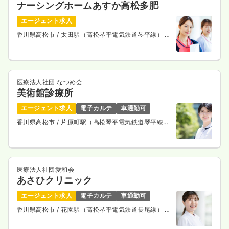
ナーシングホームあすか高松多肥
エージェント求人
香川県高松市
/ 太田駅（高松琴平電気鉄道琴平線） 徒
歩12分
医療法人社団 なつめ会
美術館診療所
エージェント求人
電子カルテ
車通勤可
香川県高松市
/ 片原町駅（高松琴平電気鉄道琴平線）
徒歩5分
医療法人社団愛和会
あさひクリニック
エージェント求人
電子カルテ
車通勤可
香川県高松市
/ 花園駅（高松琴平電気鉄道長尾線） 徒
歩10分