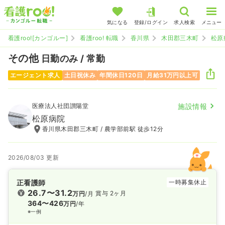
気になる
登録/ログイン
求人検索
メニュー
看護roo![カンゴルー]
看護roo! 転職
香川県
木田郡三木町
松原
その他
日勤のみ / 常勤
エージェント求人
土日祝休み
年間休日120日
月給31万円以上可
医療法人社団讃陽堂
施設情報
松原病院
香川県木田郡三木町 / 農学部前駅 徒歩12分
2026/08/03 更新
正看護師
一時募集休止
26.7〜31.2
賞与 2ヶ月
万円
/月
364〜426
万円
/年
※一例