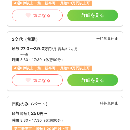
4週8休以上
第二新卒可
月給33万円以上可
気になる
詳細を見る
一時募集休止
2交代（常勤）
27.0〜39.0
給与
万円
/月
賞与3.7ヶ月
※一例
時間
8:30～17:30
（休憩60分）
4週8休以上
第二新卒可
月給39万円以上可
気になる
詳細を見る
一時募集休止
日勤のみ（パート）
1,250
給与
時給
円〜
時間
8:30～17:30
（休憩60分）
第二新卒可
時給1,200円以上可