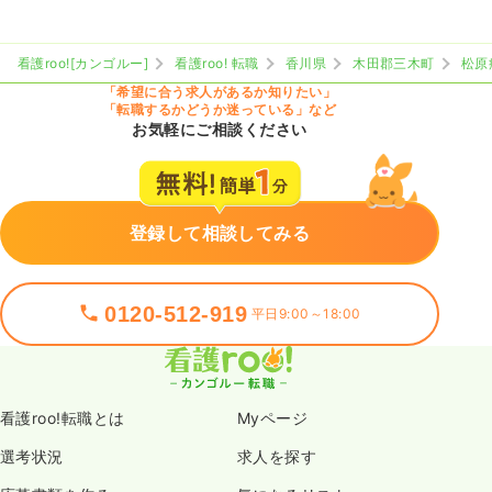
看護roo![カンゴルー]
看護roo! 転職
香川県
木田郡三木町
松原
「希望に合う求人があるか知りたい」
「転職するかどうか迷っている」など
お気軽にご相談ください
登録して相談してみる
0120-512-919
平日9:00～18:00
看護roo!転職とは
Myページ
選考状況
求人を探す