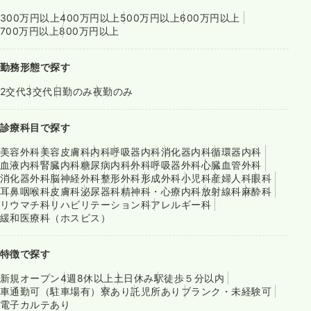
300万円以上
400万円以上
500万円以上
600万円以上
700万円以上
800万円以上
勤務形態で探す
2交代
3交代
日勤のみ
夜勤のみ
診療科目で探す
美容外科
美容皮膚科
内科
呼吸器内科
消化器内科
循環器内科
血液内科
腎臓内科
糖尿病内科
外科
呼吸器外科
心臓血管外科
消化器外科
脳神経外科
整形外科
形成外科
小児科
産婦人科
眼科
耳鼻咽喉科
皮膚科
泌尿器科
精神科・心療内科
放射線科
麻酔科
リウマチ科
リハビリテーション科
アレルギー科
緩和医療科（ホスピス）
特徴で探す
新規オープン
4週8休以上
土日休み
駅徒歩５分以内
車通勤可（駐車場有）
寮あり
託児所あり
ブランク・未経験可
電子カルテあり