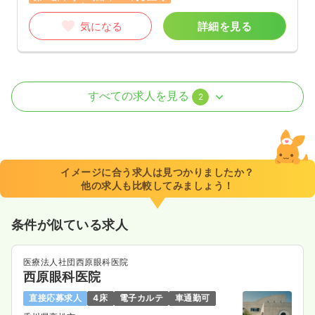
気になる
詳細を見る
外来
一般病院
正・准看護師
すべての求人を見る
2
一時募集休止
日勤のみ（常勤）
18.0〜25.0
給与
万円
/月
賞与3.7ヶ月
※一例
イメージに合う求人は見つかりましたか？
時間
8:30～17:30
（休憩60分）
他の求人も比較してみましょう！
日祝休み
4週8休以上
月給25万円以上可
条件が似ている求人
気になる
詳細を見る
医療法人社団西原眼科医院
西原眼科医院
一時募集休止
日勤のみ（パート）
直接応募求人
4床
電子カルテ
車通勤可
1,250
給与
時給
円〜