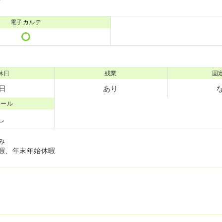
電子カルテ
休日
残業
固
7日
あり
コール
し
み
暇、年末年始休暇