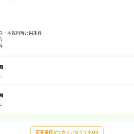
件：本採用時と同条件
容：
件
囲
し
囲
し
応募書類ができていなくてもOK