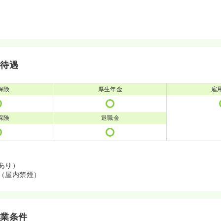
・待遇
保険
厚生年金
雇
保険
退職金
あり）
（屋内禁煙）
就業条件