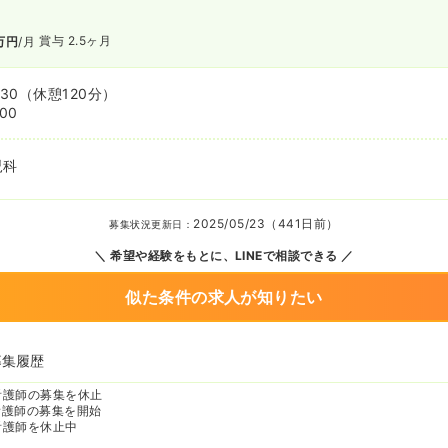
賞与 2.5ヶ月
万円
/月
:30
（休憩120分）
:00
児科
2025/05/23（441日前）
募集状況更新日：
希望や経験をもとに、LINEで相談できる
似た条件の求人が知りたい
募集履歴
看護師の募集を休止
看護師の募集を開始
看護師を休止中