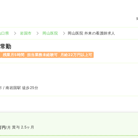
山口県
岩国市
岡山医院
岡山医院 外来の看護師求人
 常勤
み
残業月5時間
担当業務未経験可
月給22万円以上可
 / 南岩国駅 徒歩25分
賞与 2.5ヶ月
万円
/月