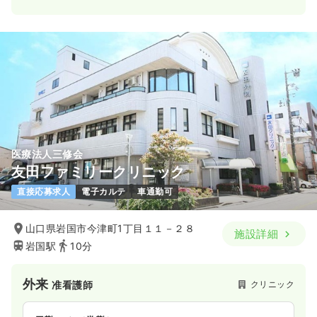
医療法人三修会
友田ファミリークリニック
直接応募求人
電子カルテ
車通勤可
山口県岩国市今津町1丁目１１－２８
施設詳細
岩国駅
10分
外来
クリニック
准看護師