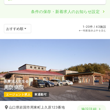
条件の保存・新着求人のお知らせ設定
1-20件 / 43施設
※一時募集休止中を含む
医療法人全生会
周防病院
エージェント求人
車通勤可
山口県岩国市周東町上久原123番地
施設詳細