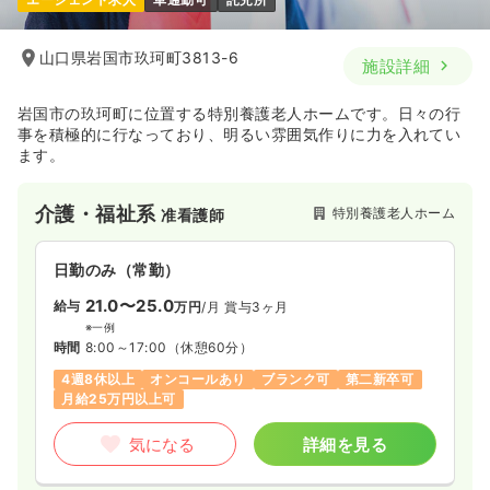
山口県岩国市玖珂町3813-6
施設詳細
岩国市の玖珂町に位置する特別養護老人ホームです。日々の行
事を積極的に行なっており、明るい雰囲気作りに力を入れてい
ます。
介護・福祉系
特別養護老人ホーム
准看護師
日勤のみ（常勤）
21.0〜25.0
給与
万円
/月
賞与3ヶ月
※一例
時間
8:00～17:00
（休憩60分）
4週8休以上
オンコールあり
ブランク可
第二新卒可
月給25万円以上可
気になる
詳細を見る