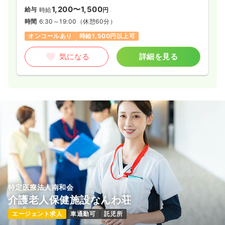
1,200〜1,500
給与
時給
円
時間
6:30～19:00
（休憩60分）
オンコールあり
時給1,500円以上可
気になる
詳細を見る
特定医療法人南和会
介護老人保健施設なんわ荘
エージェント求人
車通勤可
託児所