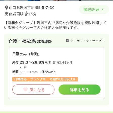
山口県岩国市尾津町5-7-30
施設詳細
南岩国駅
15分
【南和会グループ】岩国市内で病院や介護施設を複数展開して
いる南和会グループの介護老人保健施設です。
介護・福祉系
デイケア・デイサービス
准看護師
日勤のみ（常勤）
23.3〜28.8
給与
万円
/月
賞与3.45ヶ月
※一例
時間
8:30～17:30
（休憩60分）
日曜休み
ブランク可
月給28万円以上可
気になる
詳細を見る