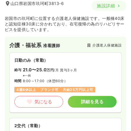
山口県岩国市玖珂町3813-6
施設詳細
岩国市の玖珂町に位置する介護老人保健施設です。一般棟40床
と認知症棟30床に分かれており、在宅復帰の為のリハビリサー
ビスを提供しています。
介護・福祉系
介護老人保健施設
准看護師
日勤のみ（常勤）
21.0〜25.0
給与
万円
/月
賞与3ヶ月
※一例
時間
8:00～17:00
（休憩60分）
4週8休以上
ブランク可
月給25万円以上可
気になる
詳細を見る
2交代（常勤）