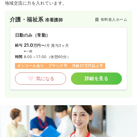
地域交流に力を入れています。
介護・福祉系
有料老人ホーム
准看護師
日勤のみ（常勤）
21.0
給与
万円〜
/月
賞与3ヶ月
※一例
時間
8:00～17:00
（休憩60分）
オンコールあり
ブランク可
月給21万円以上可
気になる
詳細を見る