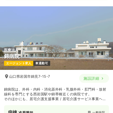
医療法人
錦病院
エージェント求人
車通勤可
山口県岩国市錦見7-15-7
施設詳細
錦病院は、外科・内科・消化器外科・乳腺外科・肛門科・放射
線科を専門とする西岩国駅や錦帯橋近くの病院です。
そのほかにも、居宅介護支援事業 / 居宅介護サービス事業ヘル
パーセンター / 訪問看護ステーション の3部門を併設していま
す。
病棟
一般病院
准看護師