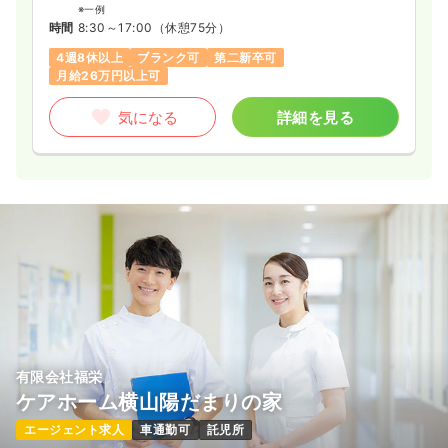
※一例
時間
8:30～17:00
（休憩75分）
4週8休以上
ブランク可
第二新卒可
月給26万円以上可
気になる
詳細を見る
有限会社福栄
ケアホーム横山陽だまりの家
エージェント求人
車通勤可
託児所