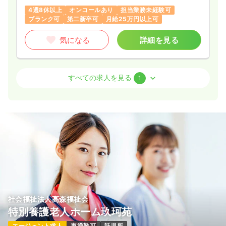
4週8休以上
オンコールあり
担当業務未経験可
ブランク可
第二新卒可
月給25万円以上可
気になる
詳細を見る
介護・福祉系
デイケア・デイサービス
准看護師
すべての求人を見る
1
日勤のみ（常勤）
21.0〜25.0
給与
万円
/月
賞与3ヶ月
※一例
時間
8:00～17:00
（休憩60分）
4週8休以上
担当業務未経験可
ブランク可
第二新卒可
月給25万円以上可
気になる
詳細を見る
社会福祉法人高森福祉会
特別養護老人ホーム玖珂苑
エージェント求人
車通勤可
託児所