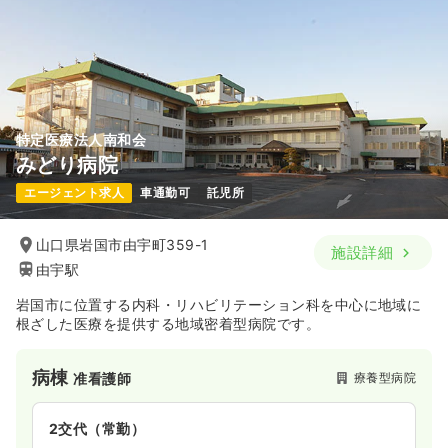
特定医療法人南和会
みどり病院
エージェント求人
車通勤可
託児所
山口県岩国市由宇町359-1
施設詳細
由宇駅
岩国市に位置する内科・リハビリテーション科を中心に地域に
根ざした医療を提供する地域密着型病院です。
病棟
療養型病院
准看護師
2交代（常勤）