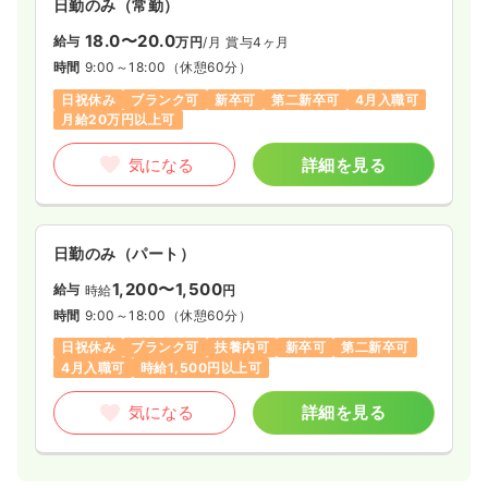
日勤のみ（常勤）
18.0〜20.0
給与
万円
/月
賞与4ヶ月
時間
9:00～18:00
（休憩60分）
日祝休み
ブランク可
新卒可
第二新卒可
4月入職可
月給20万円以上可
気になる
詳細を見る
日勤のみ（パート）
1,200〜1,500
給与
時給
円
時間
9:00～18:00
（休憩60分）
日祝休み
ブランク可
扶養内可
新卒可
第二新卒可
4月入職可
時給1,500円以上可
気になる
詳細を見る