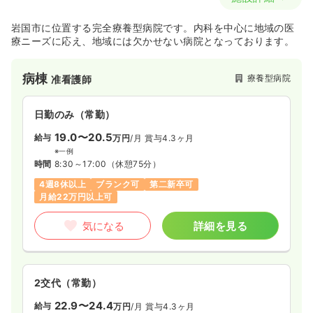
岩国市に位置する完全療養型病院です。内科を中心に地域の医
療ニーズに応え、地域には欠かせない病院となっております。
病棟
療養型病院
准看護師
日勤のみ（常勤）
19.0〜20.5
給与
万円
/月
賞与4.3ヶ月
※一例
時間
8:30～17:00
（休憩75分）
4週8休以上
ブランク可
第二新卒可
月給22万円以上可
気になる
詳細を見る
2交代（常勤）
22.9〜24.4
給与
万円
/月
賞与4.3ヶ月