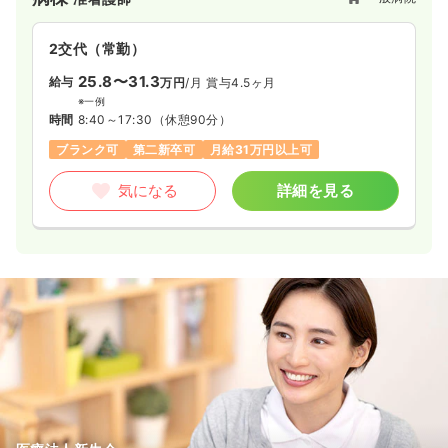
2交代（常勤）
25.8〜31.3
給与
万円
/月
賞与4.5ヶ月
※一例
時間
8:40～17:30
（休憩90分）
ブランク可
第二新卒可
月給31万円以上可
気になる
詳細を見る