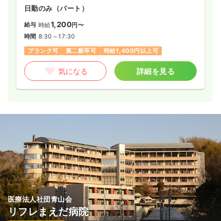
日勤のみ（パート）
1,200
給与
時給
円〜
時間
8:30～17:30
ブランク可
第二新卒可
時給1,400円以上可
気になる
詳細を見る
医療法人社団青山会
リフレまえだ病院