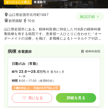
エージェント求人
車通勤可
山口県岩国市玖珂町1887
施設詳細
欽明路駅
10分
山口県岩国市にある、精神科医療に特化した108床の精神科療
養病棟を有する病院です。患者様一人ひとりに合わせた「オー
ダーメイドの治療」を掲げ、多職種によるトータルケアや訪問
看護、デイケア、作業療法にも注力しています。瀬戸内海を一
望できる展望浴室や屋上運動場など、患者様が穏やかに療養で
病棟
精神科病院
准看護師
きる環境が整っており、地域に根差した精神科看護をじっくり
と実践できる環境です。
日勤のみ（常勤）
23.6〜28.0
給与
万円
/月
賞与4ヶ月
※一例
時間
8:00～17:00
（休憩60分）
4週8休以上
月給28万円以上可
気になる
詳細を見る