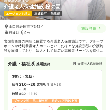
医療法人新生会
介護老人保健施設 桜の園
エージェント求人
車通勤可
託児所
山口県岩国市下342-1
施設詳細
行波駅
9分
岩国市西部の内陸に位置する介護老人保健施設です。グループ
ホームや特別養護老人ホームといった様々な施設形態の介護施
設を展開しており、法人として幅広い高齢者サービスを提供し
ています。
介護・福祉系
介護老人保健施設
准看護師
3交代（常勤）
21.0〜26.3
給与
万円
/月
賞与2回
※一例
時間
8:30～17:30
ブランク可
第二新卒可
月給26万円以上可