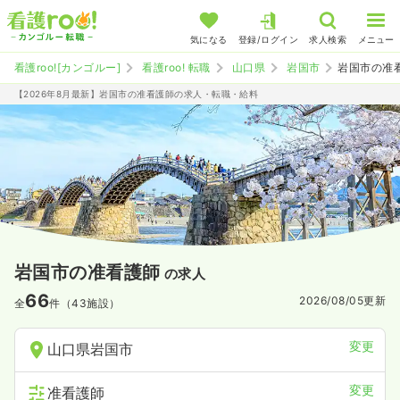
気になる
登録/ログイン
求人検索
メニュー
看護roo![カンゴルー]
看護roo! 転職
山口県
岩国市
岩国市の准
【2026年8月最新】岩国市の准看護師の求人・転職・給料
岩国市の准看護師
の求人
66
2026/08/05
更新
全
件（43施設）
変更
山口県岩国市
変更
准看護師