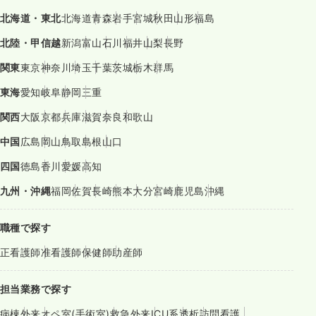
北海道・東北
北海道
青森
岩手
宮城
秋田
山形
福島
北陸・甲信越
新潟
富山
石川
福井
山梨
長野
関東
東京
神奈川
埼玉
千葉
茨城
栃木
群馬
東海
愛知
岐阜
静岡
三重
関西
大阪
京都
兵庫
滋賀
奈良
和歌山
中国
広島
岡山
鳥取
島根
山口
四国
徳島
香川
愛媛
高知
九州・沖縄
福岡
佐賀
長崎
熊本
大分
宮崎
鹿児島
沖縄
職種で探す
正看護師
准看護師
保健師
助産師
担当業務で探す
病棟
外来
オペ室(手術室)
救急外来
ICU系
透析
訪問看護