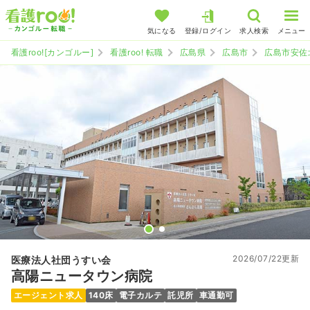
気になる
登録/ログイン
求人検索
メニュー
看護roo![カンゴルー]
看護roo! 転職
広島県
広島市
広島市安佐
2026/07/22更新
医療法人社団うすい会
高陽ニュータウン病院
エージェント求人
140床
電子カルテ
託児所
車通勤可