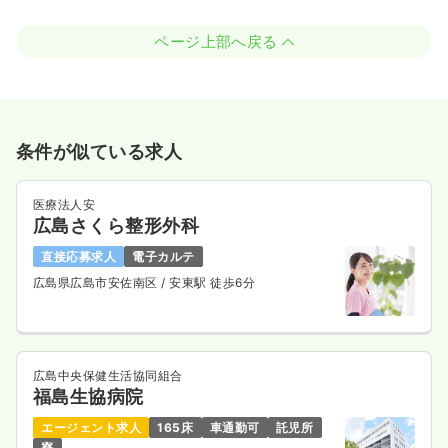
ページ上部へ戻る
条件が似ている求人
医療法人安
広島さくら整形外科
直接応募求人
電子カルテ
広島県広島市安佐南区
/ 安東駅 徒歩6分
広島中央保健生活協同組合
福島生協病院
エージェント求人
165床
車通勤可
託児所
寮