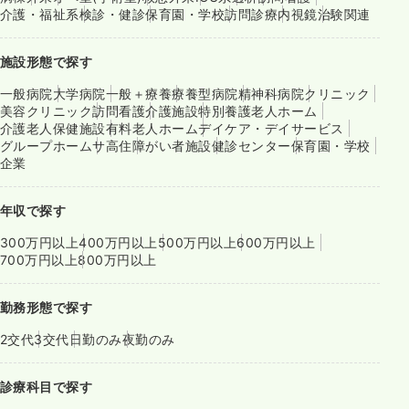
介護・福祉系
検診・健診
保育園・学校
訪問診療
内視鏡
治験関連
施設形態で探す
一般病院
大学病院
一般＋療養
療養型病院
精神科病院
クリニック
美容クリニック
訪問看護
介護施設
特別養護老人ホーム
介護老人保健施設
有料老人ホーム
デイケア・デイサービス
グループホーム
サ高住
障がい者施設
健診センター
保育園・学校
企業
年収で探す
300万円以上
400万円以上
500万円以上
600万円以上
700万円以上
800万円以上
勤務形態で探す
2交代
3交代
日勤のみ
夜勤のみ
診療科目で探す