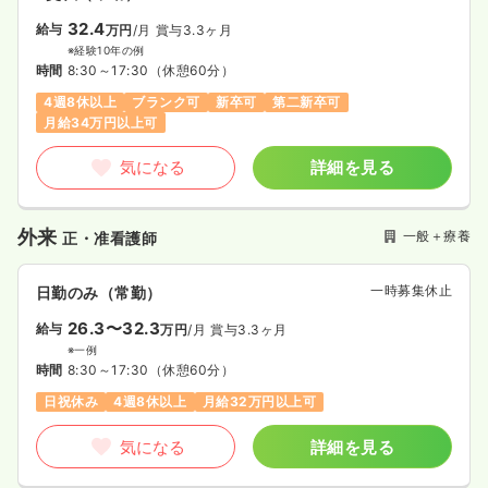
32.4
給与
万円
/月
賞与3.3ヶ月
※経験10年の例
時間
8:30～17:30
（休憩60分）
4週8休以上
ブランク可
新卒可
第二新卒可
月給34万円以上可
気になる
詳細を見る
外来
一般＋療養
正・准看護師
一時募集休止
日勤のみ（常勤）
26.3〜32.3
給与
万円
/月
賞与3.3ヶ月
※一例
時間
8:30～17:30
（休憩60分）
日祝休み
4週8休以上
月給32万円以上可
気になる
詳細を見る