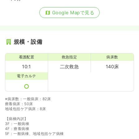
Google Mapで見る
規模・設備
看護配置
救急指定
病床数
10:1
二次救急
140床
電子カルテ
※病床数：一般病床：82床
療養病床：50床
地域包括ケア病床：8床
【病棟内訳】
3F：一般病棟
4F：療養病棟
5F：一般病棟、地域包括ケア病棟