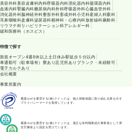
美容外科
美容皮膚科
内科
呼吸器内科
消化器内科
循環器内科
血液内科
腎臓内科
糖尿病内科
外科
呼吸器外科
心臓血管外科
消化器外科
脳神経外科
整形外科
形成外科
小児科
産婦人科
眼科
耳鼻咽喉科
皮膚科
泌尿器科
精神科・心療内科
放射線科
麻酔科
リウマチ科
リハビリテーション科
アレルギー科
緩和医療科（ホスピス）
特徴で探す
新規オープン
4週8休以上
土日休み
駅徒歩５分以内
車通勤可（駐車場有）
寮あり
託児所あり
ブランク・未経験可
電子カルテあり
会社概要
事業所案内
看護roo!を運営する(株)クイックは、個人情報保護に取り組む企業を示す
プライバシーマークを取得しています。
看護roo!を運営する(株)クイックは、適正な有料職業紹介事業者として厚
生労働省より認定を受けています。