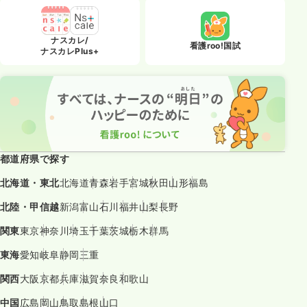
ナスカレ/
看護roo!国試
ナスカレPlus+
都道府県で探す
北海道・東北
北海道
青森
岩手
宮城
秋田
山形
福島
北陸・甲信越
新潟
富山
石川
福井
山梨
長野
関東
東京
神奈川
埼玉
千葉
茨城
栃木
群馬
東海
愛知
岐阜
静岡
三重
関西
大阪
京都
兵庫
滋賀
奈良
和歌山
中国
広島
岡山
鳥取
島根
山口