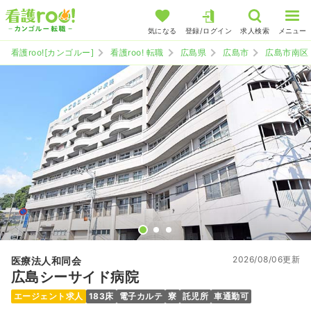
気になる
登録/ログイン
求人検索
メニュー
看護roo![カンゴルー]
看護roo! 転職
広島県
広島市
広島市南区
2026/08/06更新
医療法人和同会
広島シーサイド病院
エージェント求人
183床
電子カルテ
寮
託児所
車通勤可