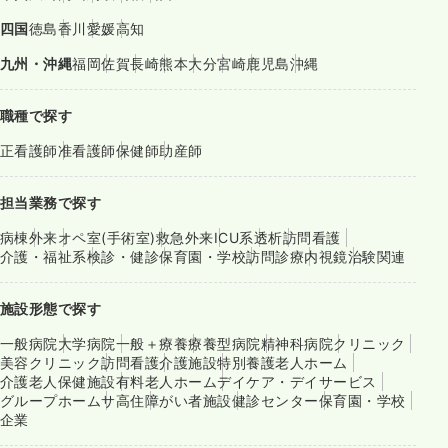
四国
徳島
香川
愛媛
高知
九州・沖縄
福岡
佐賀
長崎
熊本
大分
宮崎
鹿児島
沖縄
職種で探す
正看護師
准看護師
保健師
助産師
担当業務で探す
病棟
外来
オペ室(手術室)
救急外来
ICU系
透析
訪問看護
介護・福祉系
検診・健診
保育園・学校
訪問診療
内視鏡
治験関連
施設形態で探す
一般病院
大学病院
一般＋療養
療養型病院
精神科病院
クリニック
美容クリニック
訪問看護
介護施設
特別養護老人ホーム
介護老人保健施設
有料老人ホーム
デイケア・デイサービス
グループホーム
サ高住
障がい者施設
健診センター
保育園・学校
企業