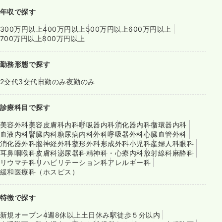
年収で探す
300万円以上
400万円以上
500万円以上
600万円以上
700万円以上
800万円以上
勤務形態で探す
2交代
3交代
日勤のみ
夜勤のみ
診療科目で探す
美容外科
美容皮膚科
内科
呼吸器内科
消化器内科
循環器内科
血液内科
腎臓内科
糖尿病内科
外科
呼吸器外科
心臓血管外科
消化器外科
脳神経外科
整形外科
形成外科
小児科
産婦人科
眼科
耳鼻咽喉科
皮膚科
泌尿器科
精神科・心療内科
放射線科
麻酔科
リウマチ科
リハビリテーション科
アレルギー科
緩和医療科（ホスピス）
特徴で探す
新規オープン
4週8休以上
土日休み
駅徒歩５分以内