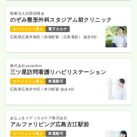
医療法人社団伯瑛会
のぞみ整形外科スタジアム前クリニック
エージェント求人
電子カルテ
広島県広島市南区
/ 的場町駅（広島電鉄） 徒歩9分
株式会社yasashio
三ツ星訪問看護リハビリステーション
エージェント求人
車通勤可
広島県広島市中区
/ 本川町駅 徒歩4分
あなぶきメディカルケア株式会社
アルファリビング広島古江駅前
エージェント求人
車通勤可