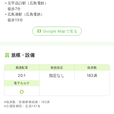
元宇品口駅（広島電鉄）
徒歩7分
広島港駅（広島電鉄）
徒歩13分
Google Mapで見る
規模・設備
看護配置
救急指定
病床数
20:1
指定なし
183床
電子カルテ
※病床数：医療療養病棟：183床
※介護医療院：定員147名