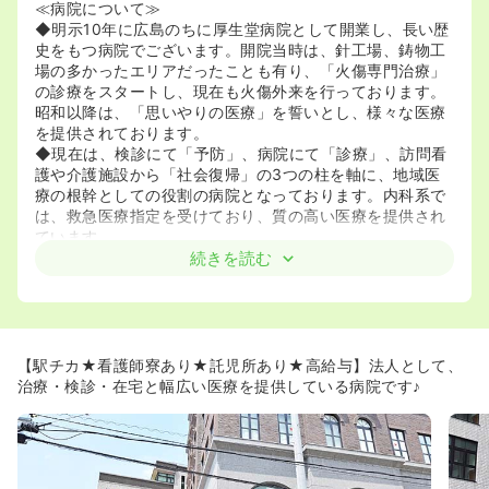
≪病院について≫
◆明示10年に広島のちに厚生堂病院として開業し、長い歴
史をもつ病院でございます。開院当時は、針工場、鋳物工
場の多かったエリアだったことも有り、「火傷専門治療」
の診療をスタートし、現在も火傷外来を行っております。
昭和以降は、「思いやりの医療」を誓いとし、様々な医療
を提供されております。
◆現在は、検診にて「予防」、病院にて「診療」、訪問看
護や介護施設から「社会復帰」の3つの柱を軸に、地域医
療の根幹としての役割の病院となっております。内科系で
は、救急医療指定を受けており、質の高い医療を提供され
ています。
◆2014年2月3日には、新築移転され、設備や、内装など
続きを読む
含め、新しくなり、とてもキレイな環境となりました。
◆特定内科ではなく、幅広い科目を展開されているため、
ジェネラリスト希望の方には特におすすめです。内科全般
の幅のある知識をつけることができます。看護師としての
基礎をつくりながら、急性期から在宅まで様々なフェーズ
【駅チカ★看護師寮あり★託児所あり★高給与】法人として、
の看護を学ぶことが可能です。
治療・検診・在宅と幅広い医療を提供している病院です♪
≪働きやすい環境が整っています≫
◆横川駅から徒歩圏内の立地にあり、車通勤だけでなく公
共交通機関での勤務をされる方も非常にアクセスのし易い
立地でございます。横川駅からは広島市内のどこでもアク