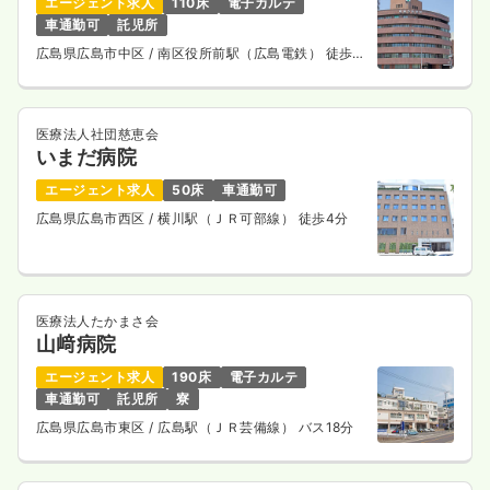
エージェント求人
110床
電子カルテ
車通勤可
託児所
広島県広島市中区
/ 南区役所前駅（広島電鉄） 徒歩7
分
医療法人社団慈恵会
いまだ病院
エージェント求人
50床
車通勤可
広島県広島市西区
/ 横川駅（ＪＲ可部線） 徒歩4分
医療法人たかまさ会
山﨑病院
エージェント求人
190床
電子カルテ
車通勤可
託児所
寮
広島県広島市東区
/ 広島駅（ＪＲ芸備線） バス18分