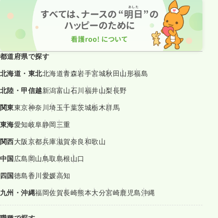
都道府県で探す
北海道・東北
北海道
青森
岩手
宮城
秋田
山形
福島
北陸・甲信越
新潟
富山
石川
福井
山梨
長野
関東
東京
神奈川
埼玉
千葉
茨城
栃木
群馬
東海
愛知
岐阜
静岡
三重
関西
大阪
京都
兵庫
滋賀
奈良
和歌山
中国
広島
岡山
鳥取
島根
山口
四国
徳島
香川
愛媛
高知
九州・沖縄
福岡
佐賀
長崎
熊本
大分
宮崎
鹿児島
沖縄
職種で探す