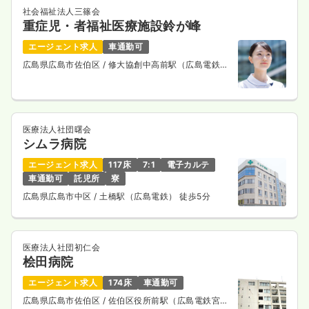
社会福祉法人三篠会
重症児・者福祉医療施設鈴が峰
エージェント求人
車通勤可
広島県広島市佐伯区
/ 修大協創中高前駅（広島電鉄宮
島線） 車9分
医療法人社団曙会
シムラ病院
エージェント求人
117床
7:1
電子カルテ
車通勤可
託児所
寮
広島県広島市中区
/ 土橋駅（広島電鉄） 徒歩5分
医療法人社団初仁会
桧田病院
エージェント求人
174床
車通勤可
広島県広島市佐伯区
/ 佐伯区役所前駅（広島電鉄宮島