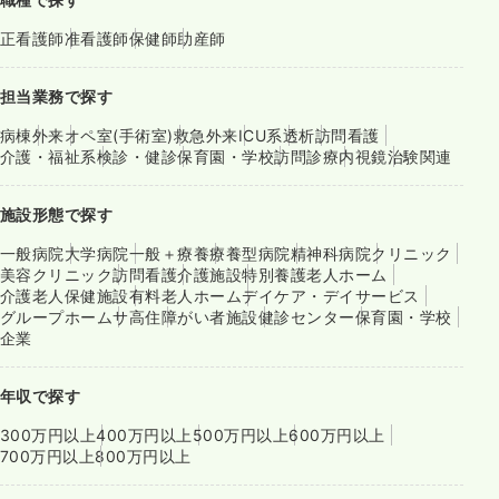
正看護師
准看護師
保健師
助産師
担当業務で探す
病棟
外来
オペ室(手術室)
救急外来
ICU系
透析
訪問看護
介護・福祉系
検診・健診
保育園・学校
訪問診療
内視鏡
治験関連
施設形態で探す
一般病院
大学病院
一般＋療養
療養型病院
精神科病院
クリニック
美容クリニック
訪問看護
介護施設
特別養護老人ホーム
介護老人保健施設
有料老人ホーム
デイケア・デイサービス
グループホーム
サ高住
障がい者施設
健診センター
保育園・学校
企業
年収で探す
300万円以上
400万円以上
500万円以上
600万円以上
700万円以上
800万円以上