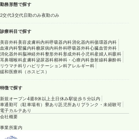
勤務形態で探す
2交代
3交代
日勤のみ
夜勤のみ
診療科目で探す
美容外科
美容皮膚科
内科
呼吸器内科
消化器内科
循環器内科
血液内科
腎臓内科
糖尿病内科
外科
呼吸器外科
心臓血管外科
消化器外科
脳神経外科
整形外科
形成外科
小児科
産婦人科
眼科
耳鼻咽喉科
皮膚科
泌尿器科
精神科・心療内科
放射線科
麻酔科
リウマチ科
リハビリテーション科
アレルギー科
緩和医療科（ホスピス）
特徴で探す
新規オープン
4週8休以上
土日休み
駅徒歩５分以内
車通勤可（駐車場有）
寮あり
託児所あり
ブランク・未経験可
電子カルテあり
会社概要
事業所案内