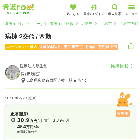
気になる
登録/ログイン
求人検索
メニュー
看護roo![カンゴルー]
看護roo! 転職
広島県
広島市
広島市西区
病棟
2交代 / 常勤
エージェント求人
4週8休以上
第二新卒可
月給31万円以上可
医療法人厚生堂
施設情報
長崎病院
広島県広島市西区 / 横川駅 徒歩4分
2026/07/28 更新
正看護師
募集中
30.9
賞与 3.39ヶ月
万円
/月
454
万円
/年
※経験7年の例