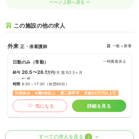
ページ上部へ戻る
この施設の他の求人
外来
一般＋療養
正・准看護師
一時募集休止
日勤のみ（常勤）
20.5〜26.1
給与
万円
/月
賞与3.5ヶ月
※一例
時間
8:30～17:30
（休憩60分）
日祝休み
4週8休以上
第二新卒可
月給26万円以上可
気になる
詳細を見る
検診・健診
その他施設
正・准看護師
すべての求人を見る
2