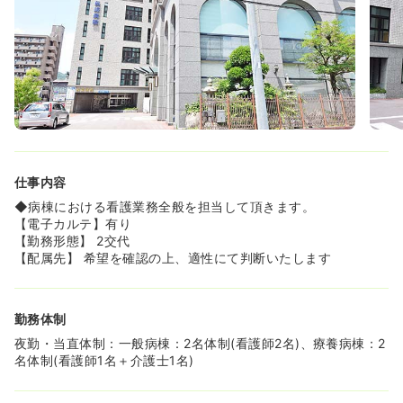
セスも良いため、市内にお住まいの方には、非常におすす
めでございます。
◆家庭をお持ちの看護師様も多く、子育てやプライベート
両立が可能な環境がございます。
◆日勤帯にお預けが可能な託児所もあり、お子様が小さい
ママさんナースの方にもおすすめです。検診センターや、
訪問看護、介護施設など日勤ポジションも多くあるため、
ライフイベントに合わせて、キャリアを途絶えさせること
なく長期勤務が可能でございます。
◆有給の取得率も6～7割を超え、希望休も月に2日程度取
仕事内容
得が可能となっており、看護師が働きやすい職場づくりに
取り組んでおります。
◆病棟における看護業務全般を担当して頂きます。
【電子カルテ】有り
≪遠方からの方も安心。寮完備！≫
【勤務形態】 2交代
◆遠方からの方のために看護師寮が2014年に建てられまし
【配属先】 希望を確認の上、適性にて判断いたします
た。約10畳でバス・トイレ別な広々とした作りでございま
す。他の市、県から転居されて来る方も安心して勤務が可
能でございます。
勤務体制
◆マイカー通勤も可能なので、遠方からご勤務される方に
はオススメです！
夜勤・当直体制：一般病棟：2名体制(看護師2名)、療養病棟：2
名体制(看護師1名＋介護士1名)