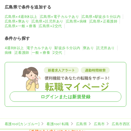
広島県で条件を追加する
広島県×4週8休以上
広島県×電子カルテあり
広島県×駅徒歩５分以内
広島県×寮あり
広島県×託児所あり
広島県×病棟
広島県×正看護師
広島県×一般＋療養
広島県×2交代
条件から探す
4週8休以上
電子カルテあり
駅徒歩５分以内
寮あり
託児所あり
病棟
正看護師
一般＋療養
2交代
ログインまたは新規登録
看護roo![カンゴルー]
看護roo! 転職
広島県
広島市
広島市西区