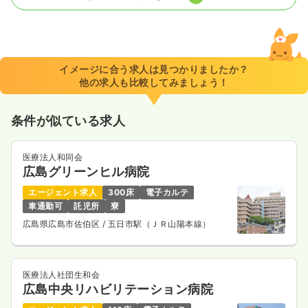
一時募集休止
日勤のみ（常勤）
20.1〜25.3
給与
万円
/月
賞与3.41ヶ月
※一例
イメージに合う求人は見つかりましたか？
時間
7:30～16:30
（休憩60分）
他の求人も比較してみましょう！
日祝休み
月給25万円以上可
条件が似ている求人
気になる
詳細を見る
医療法人和同会
広島グリーンヒル病院
一時募集休止
日勤のみ（パート）
エージェント求人
300床
電子カルテ
1,200〜1,600
給与
時給
円
車通勤可
託児所
寮
時間
7:30～15:00
広島県広島市佐伯区
/ 五日市駅（ＪＲ山陽本線）
日祝休み
時給1,600円以上可
気になる
詳細を見る
医療法人社団生和会
広島中央リハビリテーション病院