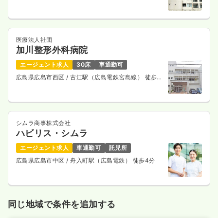
線） 徒歩6分
医療法人社団
加川整形外科病院
エージェント求人
30床
車通勤可
広島県広島市西区
/ 古江駅（広島電鉄宮島線） 徒歩7
分
シムラ商事株式会社
ハビリス・シムラ
エージェント求人
車通勤可
託児所
広島県広島市中区
/ 舟入町駅（広島電鉄） 徒歩4分
同じ地域で条件を追加する