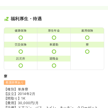
福利厚生・待遇
健康保険
厚生年金
雇用保険
労災保険
車通勤
寮
託児所
退職金
寮
看護師寮あり
【種別】単身寮
【設立】2014年2月
【間取り】1K
【費用】30,000円/月
【設備】エアコン、バス、トイレ、キッチン、クローゼット