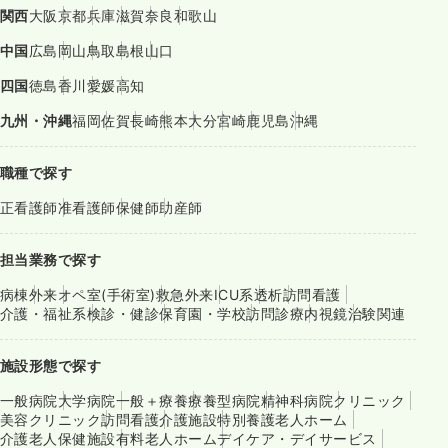
関西
大阪
京都
兵庫
滋賀
奈良
和歌山
中国
広島
岡山
鳥取
島根
山口
四国
徳島
香川
愛媛
高知
九州・沖縄
福岡
佐賀
長崎
熊本
大分
宮崎
鹿児島
沖縄
職種で探す
正看護師
准看護師
保健師
助産師
担当業務で探す
病棟
外来
オペ室(手術室)
救急外来
ICU系
透析
訪問看護
介護・福祉系
検診・健診
保育園・学校
訪問診療
内視鏡
治験関連
施設形態で探す
一般病院
大学病院
一般＋療養
療養型病院
精神科病院
クリニック
美容クリニック
訪問看護
介護施設
特別養護老人ホーム
介護老人保健施設
有料老人ホーム
デイケア・デイサービス