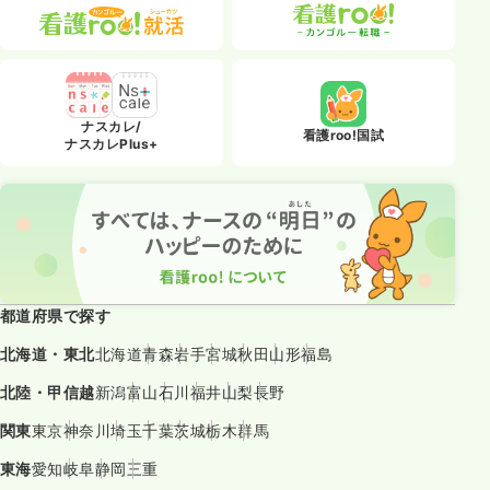
ナスカレ/
看護roo!国試
ナスカレPlus+
都道府県で探す
北海道・東北
北海道
青森
岩手
宮城
秋田
山形
福島
北陸・甲信越
新潟
富山
石川
福井
山梨
長野
関東
東京
神奈川
埼玉
千葉
茨城
栃木
群馬
東海
愛知
岐阜
静岡
三重