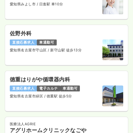
愛知県みよし市
/ 日進駅 車10分
佐野外科
直接応募求人
車通勤可
愛知県名古屋市守山区
/ 新守山駅 徒歩13分
徳重はりがや循環器内科
直接応募求人
電子カルテ
車通勤可
愛知県名古屋市緑区
/ 徳重駅 徒歩5分
医療法人AGRIE
アグリホームクリニックなごや