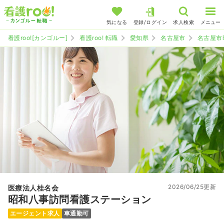
気になる
登録/ログイン
求人検索
メニュー
看護roo![カンゴルー]
看護roo! 転職
愛知県
名古屋市
名古屋市
2026/06/25更新
医療法人桂名会
昭和八事訪問看護ステーション
エージェント求人
車通勤可