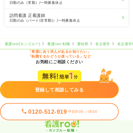
日勤のみ（常勤）
/一時募集休止
訪問看護
正看護師
日勤のみ（パート(非常勤)）
/一時募集休止
看護roo![カンゴルー]
看護roo! 転職
愛知県
名古屋市
名古屋市
「希望に合う求人があるか知りたい」
「転職するかどうか迷っている」など
お気軽にご相談ください
登録して相談してみる
0120-512-919
平日9:00～18:00