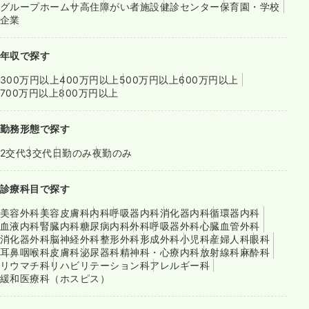
グループホーム
サ高住
障がい者施設
健診センター
保育園・学校
企業
年収で探す
300万円以上
400万円以上
500万円以上
600万円以上
700万円以上
800万円以上
勤務形態で探す
2交代
3交代
日勤のみ
夜勤のみ
診療科目で探す
美容外科
美容皮膚科
内科
呼吸器内科
消化器内科
循環器内科
血液内科
腎臓内科
糖尿病内科
外科
呼吸器外科
心臓血管外科
消化器外科
脳神経外科
整形外科
形成外科
小児科
産婦人科
眼科
耳鼻咽喉科
皮膚科
泌尿器科
精神科・心療内科
放射線科
麻酔科
リウマチ科
リハビリテーション科
アレルギー科
緩和医療科（ホスピス）