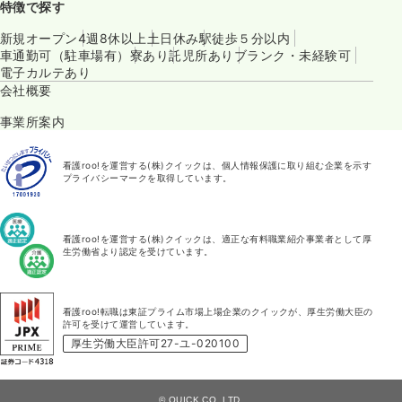
特徴で探す
新規オープン
4週8休以上
土日休み
駅徒歩５分以内
車通勤可（駐車場有）
寮あり
託児所あり
ブランク・未経験可
電子カルテあり
会社概要
事業所案内
看護roo!を運営する(株)クイックは、個人情報保護に取り組む企業を示す
プライバシーマークを取得しています。
看護roo!を運営する(株)クイックは、適正な有料職業紹介事業者として厚
生労働省より認定を受けています。
看護roo!転職は東証プライム市場上場企業のクイックが、厚生労働大臣の
許可を受けて運営しています。
厚生労働大臣許可27-ユ-020100
© QUICK CO.,LTD.