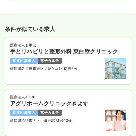
条件が似ている求人
医療法人名甲会
手とリハビリと整形外科 東白壁クリニック
直接応募求人
電子カルテ
愛知県名古屋市東区
/ 尼ケ坂駅 徒歩7分
医療法人AGRIE
アグリホームクリニックきよす
直接応募求人
電子カルテ
愛知県清須市
/ 下小田井駅 徒歩12分