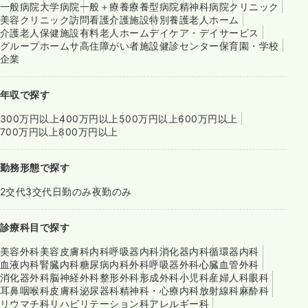
一般病院
大学病院
一般＋療養
療養型病院
精神科病院
クリニック
美容クリニック
訪問看護
介護施設
特別養護老人ホーム
介護老人保健施設
有料老人ホーム
デイケア・デイサービス
グループホーム
サ高住
障がい者施設
健診センター
保育園・学校
企業
年収で探す
300万円以上
400万円以上
500万円以上
600万円以上
700万円以上
800万円以上
勤務形態で探す
2交代
3交代
日勤のみ
夜勤のみ
診療科目で探す
美容外科
美容皮膚科
内科
呼吸器内科
消化器内科
循環器内科
血液内科
腎臓内科
糖尿病内科
外科
呼吸器外科
心臓血管外科
消化器外科
脳神経外科
整形外科
形成外科
小児科
産婦人科
眼科
耳鼻咽喉科
皮膚科
泌尿器科
精神科・心療内科
放射線科
麻酔科
リウマチ科
リハビリテーション科
アレルギー科