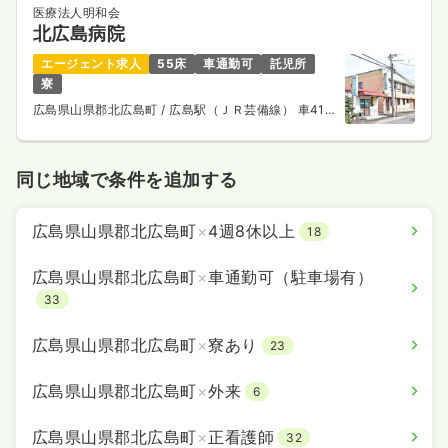
医療法人明和会
北広島病院
エージェント求人
55床
車通勤可
託児所
寮
広島県山県郡北広島町
/ 広島駅（ＪＲ芸備線） 車41
分
同じ地域で条件を追加する
広島県山県郡北広島町
×
4週8休以上
18
広島県山県郡北広島町
×
車通勤可（駐車場有）
33
広島県山県郡北広島町
×
寮あり
23
広島県山県郡北広島町
×
外来
6
広島県山県郡北広島町
×
正看護師
32