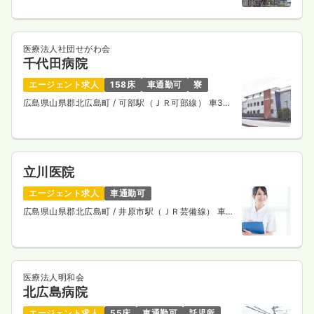
医療法人社団せがわ会
千代田病院
エージェント求人
158床
車通勤可
寮
広島県山県郡北広島町
/ 可部駅（ＪＲ可部線） 車34
分
立川医院
エージェント求人
車通勤可
広島県山県郡北広島町
/ 井原市駅（ＪＲ芸備線） 車
34分
医療法人明和会
北広島病院
エージェント求人
55床
車通勤可
託児所