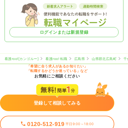
ログインまたは新規登録
看護roo![カンゴルー]
看護roo! 転職
広島県
山県郡北広島町
千
「希望に合う求人があるか知りたい」
「転職するかどうか迷っている」など
お気軽にご相談ください
登録して相談してみる
0120-512-919
平日9:00～18:00