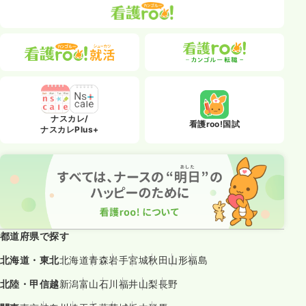
ナスカレ/
看護roo!国試
ナスカレPlus+
都道府県で探す
北海道・東北
北海道
青森
岩手
宮城
秋田
山形
福島
北陸・甲信越
新潟
富山
石川
福井
山梨
長野