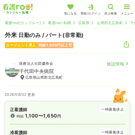
気になる
登録/ログイン
求人検索
メニュー
看護roo![カンゴルー]
看護roo! 転職
広島県
山県郡北広島町
千
外来
日勤のみ / パート(非常勤)
エージェント求人
時給1,600円以上可
医療法人社団慶寿会
施設情報
千代田中央病院
広島県山県郡北広島町
2026/06/02 更新
正看護師
一時募集休止
1,100〜1,650
時給
円
准看護師
一時募集休止