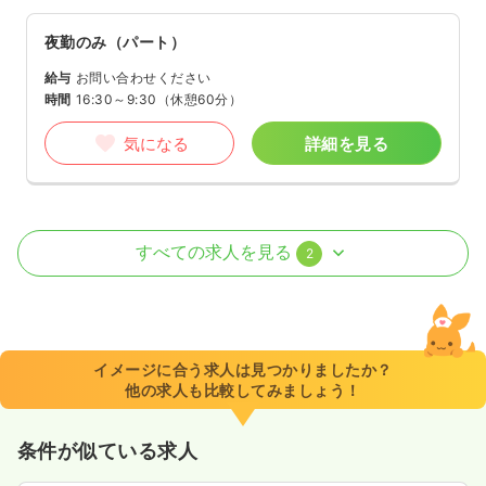
夜勤のみ（パート）
給与
お問い合わせください
時間
16:30～9:30
（休憩60分）
気になる
詳細を見る
外来
一般病院
正・准看護師
すべての求人を見る
2
一時募集休止
日勤のみ（常勤）
19.8〜31.6
給与
万円
/月
賞与4ヶ月
※一例
イメージに合う求人は見つかりましたか？
時間
8:30～17:30
（休憩60分）
他の求人も比較してみましょう！
4週8休以上
月給31万円以上可
条件が似ている求人
気になる
詳細を見る