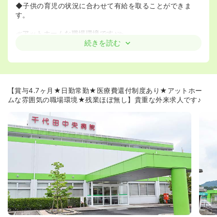
◆子供の育児の状況に合わせて有給を取ることができま
す。
≪アットホームな職場環境です♪≫
◆スタッフさん同士気兼ねなく働ける、アットホームな職
続きを読む
場環境です。
◆退職率が低く、今年は辞めた方はまだいらっしゃらない
そうです（2022年10月28日現在）
≪福利厚生が充実した環境です♪≫
【賞与4.7ヶ月★日勤常勤★医療費還付制度あり★アットホー
◆看護師寮や住宅手当があるなど、看護師さんの生活を全
ムな雰囲気の職場環境★残業ほぼ無し】貴重な外来求人です♪
力でバックアップしています。
◆医療費還付制度もあります。