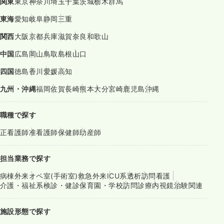
関東
東京
神奈川
埼玉
千葉
茨城
栃木
群馬
東海
愛知
岐阜
静岡
三重
関西
大阪
京都
兵庫
滋賀
奈良
和歌山
中国
広島
岡山
鳥取
島根
山口
四国
徳島
香川
愛媛
高知
九州・沖縄
福岡
佐賀
長崎
熊本
大分
宮崎
鹿児島
沖縄
職種で探す
正看護師
准看護師
保健師
助産師
担当業務で探す
病棟
外来
オペ室(手術室)
救急外来
ICU系
透析
訪問看護
介護・福祉系
検診・健診
保育園・学校
訪問診療
内視鏡
治験関連
施設形態で探す