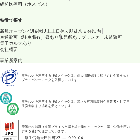
緩和医療科（ホスピス）
特徴で探す
新規オープン
4週8休以上
土日休み
駅徒歩５分以内
車通勤可（駐車場有）
寮あり
託児所あり
ブランク・未経験可
電子カルテあり
会社概要
事業所案内
看護roo!を運営する(株)クイックは、個人情報保護に取り組む企業を示す
プライバシーマークを取得しています。
看護roo!を運営する(株)クイックは、適正な有料職業紹介事業者として厚
生労働省より認定を受けています。
看護roo!転職は東証プライム市場上場企業のクイックが、厚生労働大臣の
許可を受けて運営しています。
厚生労働大臣許可27-ユ-020100