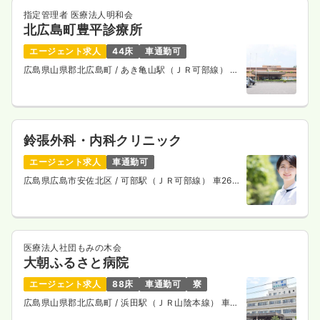
指定管理者 医療法人明和会
北広島町豊平診療所
透析
一般病院
正・准看護師
エージェント求人
44床
車通勤可
広島県山県郡北広島町
/ あき亀山駅（ＪＲ可部線） 車
一時募集休止
日勤のみ（常勤）
29分
16.5〜29.7
給与
万円
/月
賞与2回
※一例
時間
8:30～17:30
（休憩60分）
鈴張外科・内科クリニック
4週8休以上
月給29万円以上可
エージェント求人
車通勤可
気になる
詳細を見る
広島県広島市安佐北区
/ 可部駅（ＪＲ可部線） 車26
分
医療法人社団もみの木会
大朝ふるさと病院
エージェント求人
88床
車通勤可
寮
広島県山県郡北広島町
/ 浜田駅（ＪＲ山陰本線） 車
47分