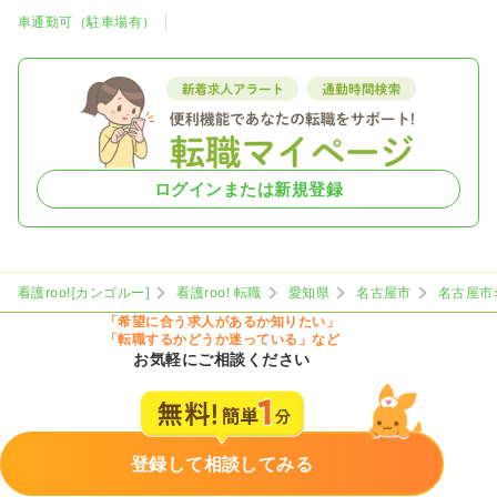
車通勤可（駐車場有）
ログインまたは新規登録
看護roo![カンゴルー]
看護roo! 転職
愛知県
名古屋市
名古屋市
「希望に合う求人があるか知りたい」
「転職するかどうか迷っている」など
お気軽にご相談ください
登録して相談してみる