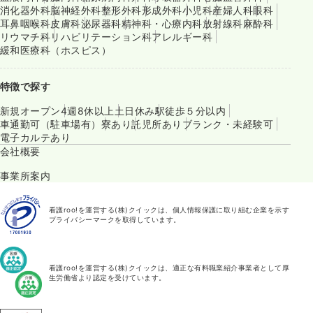
消化器外科
脳神経外科
整形外科
形成外科
小児科
産婦人科
眼科
耳鼻咽喉科
皮膚科
泌尿器科
精神科・心療内科
放射線科
麻酔科
リウマチ科
リハビリテーション科
アレルギー科
緩和医療科（ホスピス）
特徴で探す
新規オープン
4週8休以上
土日休み
駅徒歩５分以内
車通勤可（駐車場有）
寮あり
託児所あり
ブランク・未経験可
電子カルテあり
会社概要
事業所案内
看護roo!を運営する(株)クイックは、個人情報保護に取り組む企業を示す
プライバシーマークを取得しています。
看護roo!を運営する(株)クイックは、適正な有料職業紹介事業者として厚
生労働省より認定を受けています。