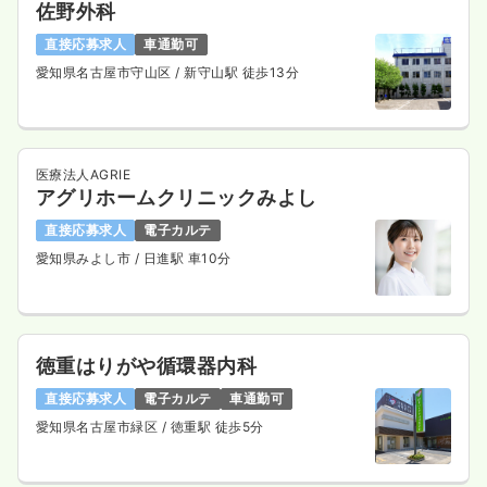
佐野外科
直接応募求人
車通勤可
愛知県名古屋市守山区
/ 新守山駅 徒歩13分
医療法人AGRIE
アグリホームクリニックみよし
直接応募求人
電子カルテ
愛知県みよし市
/ 日進駅 車10分
徳重はりがや循環器内科
直接応募求人
電子カルテ
車通勤可
愛知県名古屋市緑区
/ 徳重駅 徒歩5分