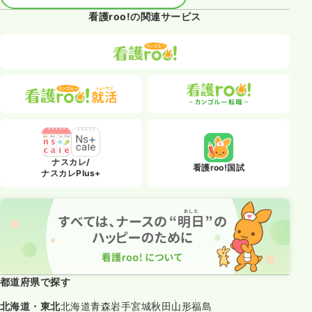
看護roo!の関連サービス
ナスカレ/
看護roo!国試
ナスカレPlus+
都道府県で探す
北海道・東北
北海道
青森
岩手
宮城
秋田
山形
福島