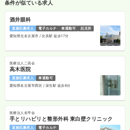
条件が似ている求人
酒井眼科
直接応募求人
電子カルテ
車通勤可
託児所
愛知県北名古屋市
/ 比良駅 徒歩17分
医療法人二高会
高木医院
直接応募求人
車通勤可
愛知県名古屋市西区
/ 栄生駅 徒歩8分
医療法人名甲会
手とリハビリと整形外科 東白壁クリニック
直接応募求人
電子カルテ