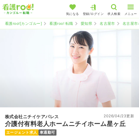
気になる
登録/ログイン
求人検索
メニュー
看護roo![カンゴルー]
看護roo! 転職
愛知県
名古屋市
名古屋市
2026/04/23更新
株式会社ニチイケアパレス
介護付有料老人ホームニチイホーム星ヶ丘
エージェント求人
車通勤可