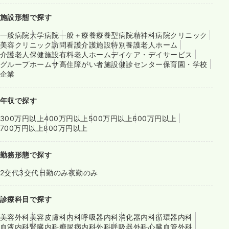
施設形態で探す
一般病院
大学病院
一般＋療養
療養型病院
精神科病院
クリニック
美容クリニック
訪問看護
介護施設
特別養護老人ホーム
介護老人保健施設
有料老人ホーム
デイケア・デイサービス
グループホーム
サ高住
障がい者施設
健診センター
保育園・学校
企業
年収で探す
300万円以上
400万円以上
500万円以上
600万円以上
700万円以上
800万円以上
勤務形態で探す
2交代
3交代
日勤のみ
夜勤のみ
診療科目で探す
美容外科
美容皮膚科
内科
呼吸器内科
消化器内科
循環器内科
血液内科
腎臓内科
糖尿病内科
外科
呼吸器外科
心臓血管外科