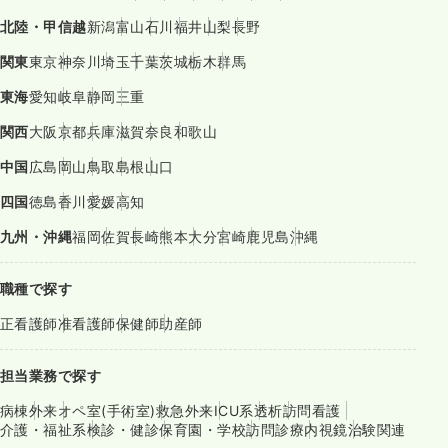
北陸・甲信越
新潟
富山
石川
福井
山梨
長野
関東
東京
神奈川
埼玉
千葉
茨城
栃木
群馬
東海
愛知
岐阜
静岡
三重
関西
大阪
京都
兵庫
滋賀
奈良
和歌山
中国
広島
岡山
鳥取
島根
山口
四国
徳島
香川
愛媛
高知
九州・沖縄
福岡
佐賀
長崎
熊本
大分
宮崎
鹿児島
沖縄
職種で探す
正看護師
准看護師
保健師
助産師
担当業務で探す
病棟
外来
オペ室(手術室)
救急外来
ICU系
透析
訪問看護
介護・福祉系
検診・健診
保育園・学校
訪問診療
内視鏡
治験関連