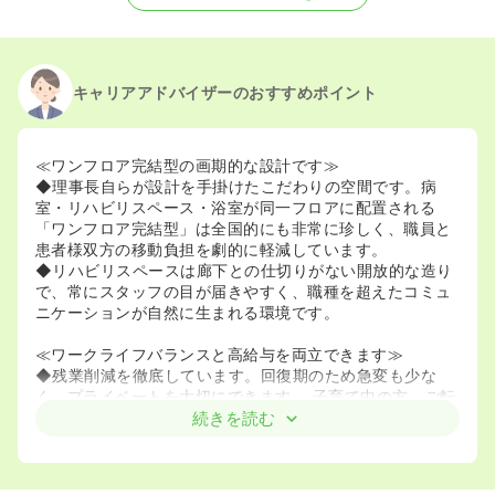
2024/08/20
正・准看護師を募集中
キャリアアドバイザーのおすすめポイント
≪ワンフロア完結型の画期的な設計です≫
◆理事長自らが設計を手掛けたこだわりの空間です。病
室・リハビリスペース・浴室が同一フロアに配置される
「ワンフロア完結型」は全国的にも非常に珍しく、職員と
患者様双方の移動負担を劇的に軽減しています。
◆リハビリスペースは廊下との仕切りがない開放的な造り
で、常にスタッフの目が届きやすく、職種を超えたコミュ
ニケーションが自然に生まれる環境です。
≪ワークライフバランスと高給与を両立できます≫
◆残業削減を徹底しています。回復期のため急変も少な
く、プライベートを大切にできます。 子育て中の方、ご転
居によって生活面を重視したい方でもご負担が少なくご勤
続きを読む
務できます。
◆住宅手当などの各種手当も充実しており、生活の安定を
実感しながら勤務いただけます。