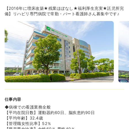
≪将来のキャリア形成を柔軟にサポートします≫
【2016年に増床改築★残業ほぼなし★福利厚生充実★託児所完
◆若手から中堅層への教育体制を強化しており、将来的に
備】リハビリ専門病院で常勤・パート看護師さん募集中です♪
リーダーや役職者を目指したい方を歓迎しています。頑張
りが正当に評価される仕組みです。
≪開放感あふれるキレイな職場で働けます≫
◆2016年に新改築された院内は、各フロアにリハビリ・入
浴・食事機能が集約された「おしゃれなカフェ風」の造り
です。4人部屋も広々としたスペースが確保されており、
ストレスなく看護業務に専念できます。
◆7階からは富士山や太平洋を一望でき、四季折々の景色
がスタッフの癒やしとなっています。格安で利用できるカ
フェ風の職員食堂も、スタッフから非常に好評です。
仕事内容
◆病棟での看護業務全般
【平均在院日数】運動器約60日、脳疾患約90日
【平均年齢】32.4歳
【管理職女性比率】52％
【職員男女比率】女性60％ 男性40％