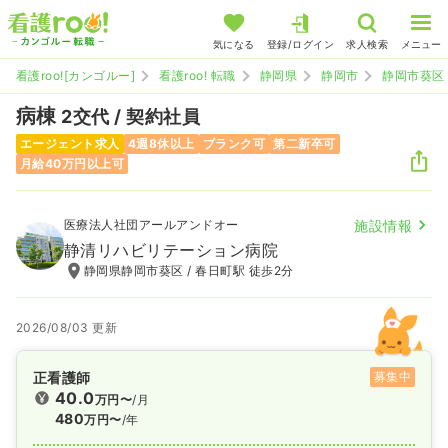
気になる
登録/ログイン
求人検索
メニュー
看護roo![カンゴルー]
看護roo! 転職
静岡県
静岡市
静岡市葵区
病棟
2交代 / 契約社員
エージェント求人
4週8休以上
ブランク可
第二新卒可
月給40万円以上可
医療法人社団アールアンドオー
施設情報
静清リハビリテーション病院
静岡県静岡市葵区 / 春日町駅 徒歩2分
2026/08/03 更新
正看護師
募集中
40.0
万円〜
/月
480
万円〜
/年