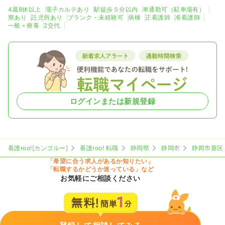
4週8休以上
電子カルテあり
駅徒歩５分以内
車通勤可（駐車場有）
寮あり
託児所あり
ブランク・未経験可
病棟
正看護師
准看護師
一般＋療養
2交代
ログインまたは新規登録
看護roo![カンゴルー]
看護roo! 転職
静岡県
静岡市
静岡市葵区
「希望に合う求人があるか知りたい」
「転職するかどうか迷っている」など
お気軽にご相談ください