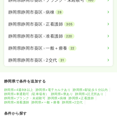
160
静岡県静岡市葵区
×
病棟
28
静岡県静岡市葵区
×
正看護師
305
静岡県静岡市葵区
×
准看護師
220
静岡県静岡市葵区
×
一般＋療養
22
静岡県静岡市葵区
×
2交代
31
静岡県で条件を追加する
静岡県×4週8休以上
静岡県×電子カルテあり
静岡県×駅徒歩５分以内
静岡県×車通勤可（駐車場有）
静岡県×寮あり
静岡県×託児所あり
静岡県×ブランク・未経験可
静岡県×病棟
静岡県×正看護師
静岡県×准看護師
静岡県×一般＋療養
静岡県×2交代
条件から探す