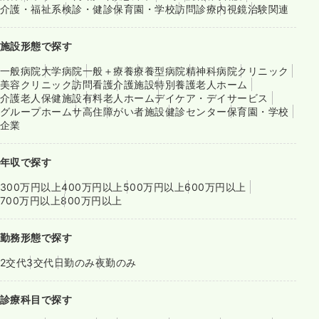
介護・福祉系
検診・健診
保育園・学校
訪問診療
内視鏡
治験関連
施設形態で探す
一般病院
大学病院
一般＋療養
療養型病院
精神科病院
クリニック
美容クリニック
訪問看護
介護施設
特別養護老人ホーム
介護老人保健施設
有料老人ホーム
デイケア・デイサービス
グループホーム
サ高住
障がい者施設
健診センター
保育園・学校
企業
年収で探す
300万円以上
400万円以上
500万円以上
600万円以上
700万円以上
800万円以上
勤務形態で探す
2交代
3交代
日勤のみ
夜勤のみ
診療科目で探す