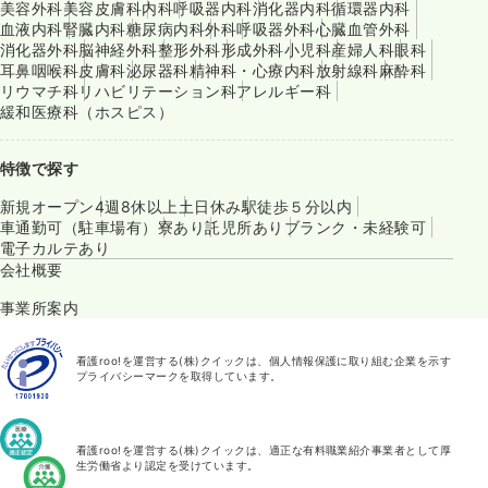
美容外科
美容皮膚科
内科
呼吸器内科
消化器内科
循環器内科
血液内科
腎臓内科
糖尿病内科
外科
呼吸器外科
心臓血管外科
消化器外科
脳神経外科
整形外科
形成外科
小児科
産婦人科
眼科
耳鼻咽喉科
皮膚科
泌尿器科
精神科・心療内科
放射線科
麻酔科
リウマチ科
リハビリテーション科
アレルギー科
緩和医療科（ホスピス）
特徴で探す
新規オープン
4週8休以上
土日休み
駅徒歩５分以内
車通勤可（駐車場有）
寮あり
託児所あり
ブランク・未経験可
電子カルテあり
会社概要
事業所案内
看護roo!を運営する(株)クイックは、個人情報保護に取り組む企業を示す
プライバシーマークを取得しています。
看護roo!を運営する(株)クイックは、適正な有料職業紹介事業者として厚
生労働省より認定を受けています。