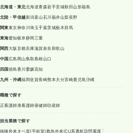
北海道・東北
北海道
青森
岩手
宮城
秋田
山形
福島
北陸・甲信越
新潟
富山
石川
福井
山梨
長野
関東
東京
神奈川
埼玉
千葉
茨城
栃木
群馬
東海
愛知
岐阜
静岡
三重
関西
大阪
京都
兵庫
滋賀
奈良
和歌山
中国
広島
岡山
鳥取
島根
山口
四国
徳島
香川
愛媛
高知
九州・沖縄
福岡
佐賀
長崎
熊本
大分
宮崎
鹿児島
沖縄
職種で探す
正看護師
准看護師
保健師
助産師
担当業務で探す
病棟
外来
オペ室(手術室)
救急外来
ICU系
透析
訪問看護