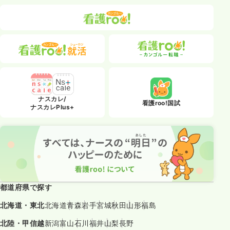
ナスカレ/
看護roo!国試
ナスカレPlus+
都道府県で探す
北海道・東北
北海道
青森
岩手
宮城
秋田
山形
福島
北陸・甲信越
新潟
富山
石川
福井
山梨
長野