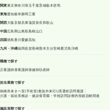
関東
東京
神奈川
埼玉
千葉
茨城
栃木
群馬
東海
愛知
岐阜
静岡
三重
関西
大阪
京都
兵庫
滋賀
奈良
和歌山
中国
広島
岡山
鳥取
島根
山口
四国
徳島
香川
愛媛
高知
九州・沖縄
福岡
佐賀
長崎
熊本
大分
宮崎
鹿児島
沖縄
職種で探す
正看護師
准看護師
保健師
助産師
担当業務で探す
病棟
外来
オペ室(手術室)
救急外来
ICU系
透析
訪問看護
介護・福祉系
検診・健診
保育園・学校
訪問診療
内視鏡
治験関連
施設形態で探す