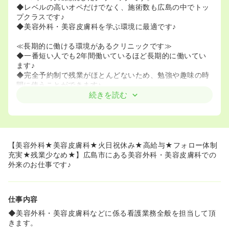
◆レベルの高いオペだけでなく、施術数も広島の中でトッ
プクラスです♪
◆美容外科・美容皮膚科を学ぶ環境に最適です♪
≪長期的に働ける環境があるクリニックです≫
◆一番短い人でも2年間働いているほど長期的に働いてい
ます♪
◆完全予約制で残業がほとんどないため、勉強や趣味の時
間に使うことができます♪
続きを読む
≪1人前になるまでしっかりフォローしてくれる環境です≫
◆最初は指導係の看護師がつきます。また、1人前になる
までしっかりフォローしてくれるので、スキルに自身がな
い方でも安心です♪
【美容外科★美容皮膚科★火日祝休み★高給与★フォロー体制
充実★残業少なめ★】広島市にある美容外科・美容皮膚科での
外来のお仕事です♪
仕事内容
◆美容外科・美容皮膚科などに係る看護業務全般を担当して頂
きます。