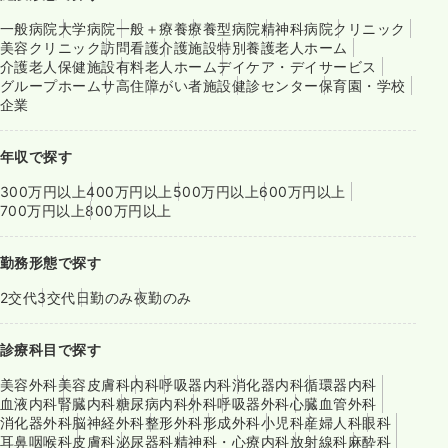
一般病院
大学病院
一般＋療養
療養型病院
精神科病院
クリニック
美容クリニック
訪問看護
介護施設
特別養護老人ホーム
介護老人保健施設
有料老人ホーム
デイケア・デイサービス
グループホーム
サ高住
障がい者施設
健診センター
保育園・学校
企業
年収で探す
300万円以上
400万円以上
500万円以上
600万円以上
700万円以上
800万円以上
勤務形態で探す
2交代
3交代
日勤のみ
夜勤のみ
診療科目で探す
美容外科
美容皮膚科
内科
呼吸器内科
消化器内科
循環器内科
血液内科
腎臓内科
糖尿病内科
外科
呼吸器外科
心臓血管外科
消化器外科
脳神経外科
整形外科
形成外科
小児科
産婦人科
眼科
耳鼻咽喉科
皮膚科
泌尿器科
精神科・心療内科
放射線科
麻酔科