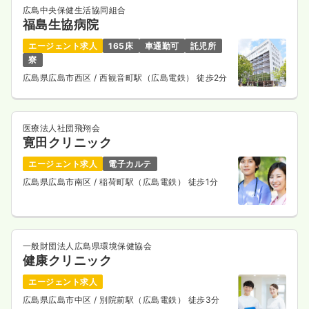
広島中央保健生活協同組合
福島生協病院
エージェント求人
165床
車通勤可
託児所
寮
広島県広島市西区
/ 西観音町駅（広島電鉄） 徒歩2分
医療法人社団飛翔会
寛田クリニック
エージェント求人
電子カルテ
広島県広島市南区
/ 稲荷町駅（広島電鉄） 徒歩1分
一般財団法人広島県環境保健協会
健康クリニック
エージェント求人
広島県広島市中区
/ 別院前駅（広島電鉄） 徒歩3分