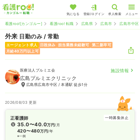
気になる
登録/ログイン
求人検索
メニュー
看護roo![カンゴルー]
看護roo! 転職
広島県
広島市
広島市中区
外来
日勤のみ / 常勤
エージェント求人
日祝休み
担当業務未経験可
第二新卒可
月給40万円以上可
医療法人プルミエ会
施設情報
広島プルミエクリニック
広島県広島市中区 / 本通駅 徒歩1分
2026/08/03 更新
正看護師
一時募集休止
35.0〜40.0
万円
/月
420〜480
万円
/年
※一例