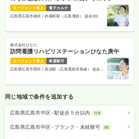
エージェント求人
電子カルテ
広島県広島市南区
/ 的場町駅（広島電鉄） 徒歩9分
株式会社ひなた
訪問看護リハビリステーションひなた庚午
エージェント求人
車通勤可
広島県広島市西区
/ 高須駅（広島電鉄宮島線） 徒歩5
分
同じ地域で条件を追加する
広島県広島市中区
×
駅徒歩５分以内
118
広島県広島市中区
×
ブランク・未経験可
55