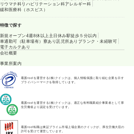
リウマチ科
リハビリテーション科
アレルギー科
緩和医療科（ホスピス）
特徴で探す
新規オープン
4週8休以上
土日休み
駅徒歩５分以内
車通勤可（駐車場有）
寮あり
託児所あり
ブランク・未経験可
電子カルテあり
会社概要
事業所案内
看護roo!を運営する(株)クイックは、個人情報保護に取り組む企業を示す
プライバシーマークを取得しています。
看護roo!を運営する(株)クイックは、適正な有料職業紹介事業者として厚
生労働省より認定を受けています。
看護roo!転職は東証プライム市場上場企業のクイックが、厚生労働大臣の
許可を受けて運営しています。