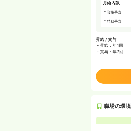
月給内訳
資格手当
精勤手当
昇給 / 賞与
昇給：年1回
賞与：年2回
職場の環