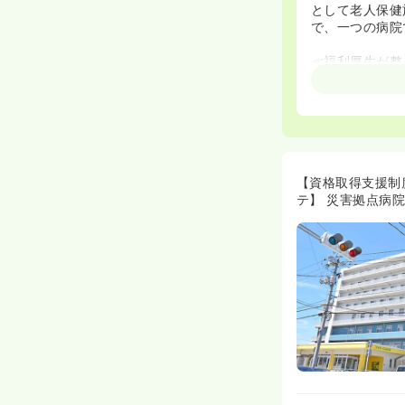
として老人保健
で、一つの病院
≪福利厚生が整
◆託児所を完備
んナースに特に
◆寮は男性用・
イプで費用は月
◆賞与も年間5
≪資格取得支援
【資格取得支援制
◆急性期だけで
テ】 災害拠点病
ャンスがありま
◆資格取得にか
当（3回まで）
◆現在、認定看
支援にも積極的
≪経験に不安が
◆新卒の方も採
め細やかなフォ