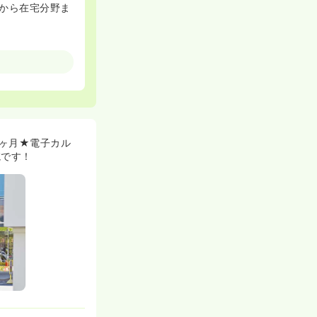
から在宅分野ま
立したいママさ
K・ワンルームタ
7ヶ月★電子カル
門資格取得のチ
院です！
基本給や夜勤手
認定資格の取得
りに合わせたき