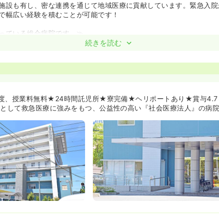
施設も有し、密な連携を通じて地域医療に貢献しています。緊急入院
で幅広い経験を積むことが可能です！
っている総合病院です。≫
しており、24時間託児も対応。急性期病院で働きながら子育ても両
続きを読む
おすすめです！
女性用・世帯用と幅広くご用意。遠方からお越しの方も安心です。1
20,000円と格安でご利用いただけます。
.0ヶ月と高水準で、職員の頑張りをしっかりと評価しています。
が充実しています≫
度、授業料無料★24時間託児所★寮完備★ヘリポートあり★賞与4.
なく、医療療養型や回復期も有しているため、幅広い分野の認定・専
院として救急医療に強みをもつ、公益性の高い『社会医療法人』の病
す。
かる受験料、入学金、授業料は全額支給されます。さらに、通学中も
、住居費（月5万円まで）が支給される手厚いサポート体制です！
護師は4名（感染・がん緩和・がん化学療法・救急）在籍しており、
に取り組んでいます。
ある方も安心！しっかりした教育体制があります≫
用実績があるため、経験が浅く不安な方もご安心ください。一人ひと
ロー体制を整えており、多くの職員が活躍しています。