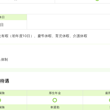
休日
4日
次有暇（初年度10日）、慶弔休暇、育児休暇、介護休暇
名体制
・待遇
保険
厚生年金
雇
保険
車通勤