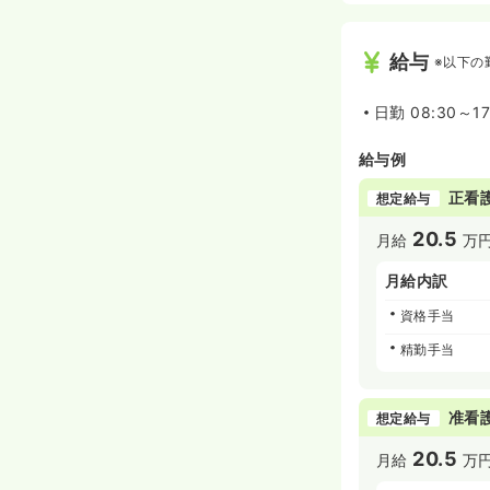
給与
※以下の
日勤
08:30～1
給与例
正看
想定給与
20.5
月給
万
月給内訳
資格手当
精勤手当
准看
想定給与
20.5
月給
万