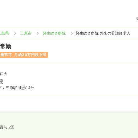
広島県
三原市
興生総合病院
興生総合病院 外来の看護師求人
 常勤
二新卒可
月給20万円以上可
仁会
院
 / 三原駅 徒歩14分
賞与 2回