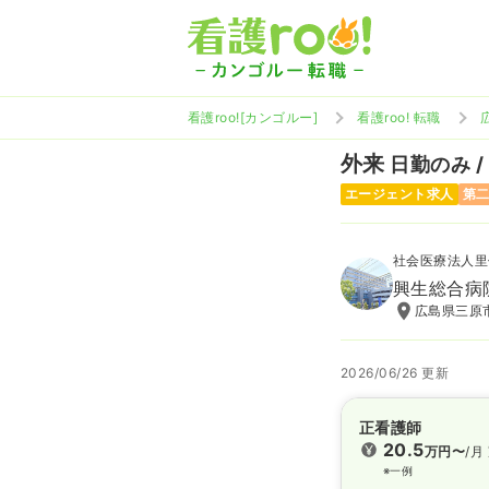
看護roo![カンゴルー]
看護roo! 転職
外来
日勤のみ /
エージェント求人
第
社会医療法人里
興生総合病
広島県三原市
2026/06/26 更新
正看護師
20.5
万円〜
/月
※一例