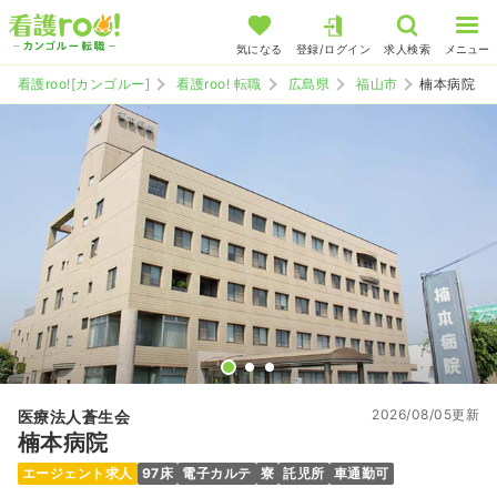
気になる
登録/ログイン
求人検索
メニュー
看護roo![カンゴルー]
看護roo! 転職
広島県
福山市
楠本病院
2026/08/05更新
医療法人蒼生会
楠本病院
エージェント求人
97床
電子カルテ
寮
託児所
車通勤可