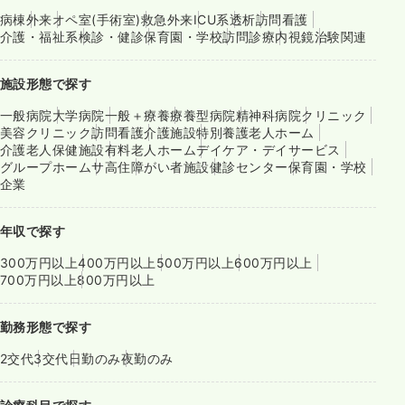
病棟
外来
オペ室(手術室)
救急外来
ICU系
透析
訪問看護
介護・福祉系
検診・健診
保育園・学校
訪問診療
内視鏡
治験関連
施設形態で探す
一般病院
大学病院
一般＋療養
療養型病院
精神科病院
クリニック
美容クリニック
訪問看護
介護施設
特別養護老人ホーム
介護老人保健施設
有料老人ホーム
デイケア・デイサービス
グループホーム
サ高住
障がい者施設
健診センター
保育園・学校
企業
年収で探す
300万円以上
400万円以上
500万円以上
600万円以上
700万円以上
800万円以上
勤務形態で探す
2交代
3交代
日勤のみ
夜勤のみ