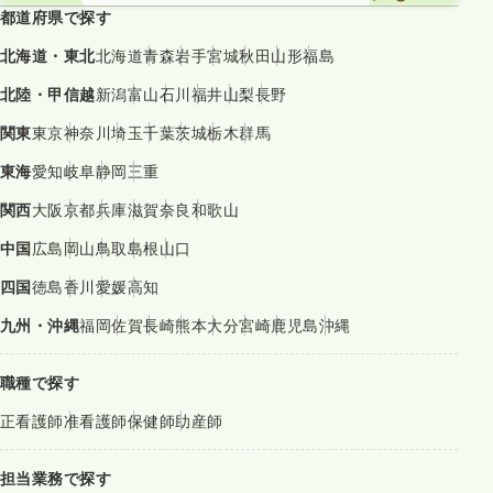
都道府県で探す
北海道・東北
北海道
青森
岩手
宮城
秋田
山形
福島
北陸・甲信越
新潟
富山
石川
福井
山梨
長野
関東
東京
神奈川
埼玉
千葉
茨城
栃木
群馬
東海
愛知
岐阜
静岡
三重
関西
大阪
京都
兵庫
滋賀
奈良
和歌山
中国
広島
岡山
鳥取
島根
山口
四国
徳島
香川
愛媛
高知
九州・沖縄
福岡
佐賀
長崎
熊本
大分
宮崎
鹿児島
沖縄
職種で探す
正看護師
准看護師
保健師
助産師
担当業務で探す