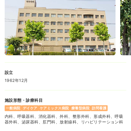
訪問看護
訪問看護
正・准看護師
一時募集休止
日勤のみ（常勤）
18.0〜23.8
給与
万円
/月
賞与4.2ヶ月
※一例
時間
8:30～17:30
（休憩60分）
4週8休以上
ブランク可
月給23万円以上可
気になる
詳細を見る
設立
1962年12月
一時募集休止
日勤のみ（パート）
給与
お問い合わせください
施設形態・診療科目
時間
8:30～17:30
（休憩60分）
一般病院
デイケア
ケアミックス病院
療養型病院
訪問看護
ブランク可
内科、呼吸器科、消化器科、外科、整形外科、形成外科、呼吸
器外科、泌尿器科、肛門科、放射線科、リハビリテーション科
気になる
詳細を見る