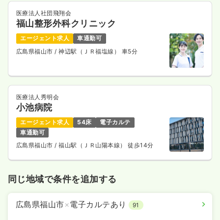
医療法人社団飛翔会
福山整形外科クリニック
エージェント求人
車通勤可
広島県福山市
/ 神辺駅（ＪＲ福塩線） 車5分
医療法人秀明会
小池病院
エージェント求人
54床
電子カルテ
車通勤可
広島県福山市
/ 福山駅（ＪＲ山陽本線） 徒歩14分
同じ地域で条件を追加する
広島県福山市
×
電子カルテあり
91