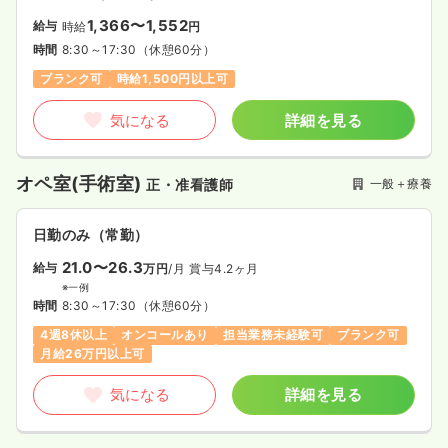
1,366〜1,552
給与
時給
円
時間
8:30～17:30
（休憩60分）
ブランク可
時給1,500円以上可
気になる
詳細を見る
オペ室(手術室)
一般＋療養
正・准看護師
日勤のみ（常勤）
21.0〜26.3
給与
万円
/月
賞与4.2ヶ月
※一例
時間
8:30～17:30
（休憩60分）
4週8休以上
オンコールあり
担当業務未経験可
ブランク可
月給26万円以上可
気になる
詳細を見る