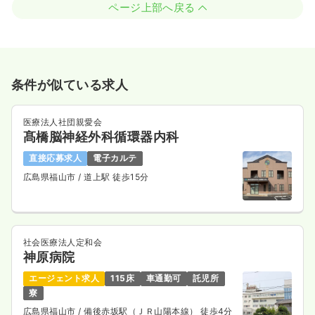
ページ上部へ戻る
条件が似ている求人
医療法人社団親愛会
髙橋脳神経外科循環器内科
直接応募求人
電子カルテ
広島県福山市
/ 道上駅 徒歩15分
社会医療法人定和会
神原病院
エージェント求人
115床
車通勤可
託児所
寮
広島県福山市
/ 備後赤坂駅（ＪＲ山陽本線） 徒歩4分