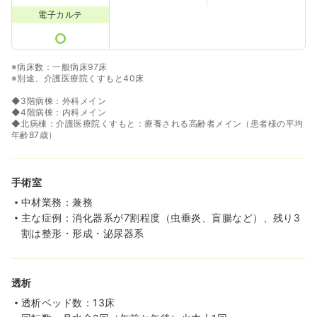
電子カルテ
※病床数：一般病床97床
※別途、介護医療院くすもと40床
◆3階病棟：外科メイン
◆4階病棟：内科メイン
◆北病棟：介護医療院くすもと：療養される高齢者メイン（患者様の平均
年齢87歳）
手術室
中材業務：兼務
主な症例：消化器系が7割程度（虫垂炎、盲腸など）、残り3
割は整形・形成・泌尿器系
透析
透析ベッド数：13床