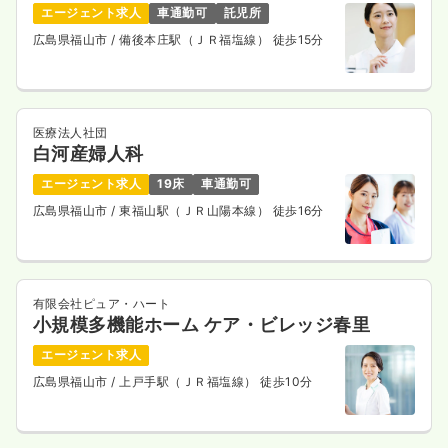
エージェント求人
車通勤可
託児所
広島県福山市
/ 備後本庄駅（ＪＲ福塩線） 徒歩15分
医療法人社団
白河産婦人科
エージェント求人
19床
車通勤可
広島県福山市
/ 東福山駅（ＪＲ山陽本線） 徒歩16分
有限会社ピュア・ハート
小規模多機能ホーム ケア・ビレッジ春里
エージェント求人
広島県福山市
/ 上戸手駅（ＪＲ福塩線） 徒歩10分