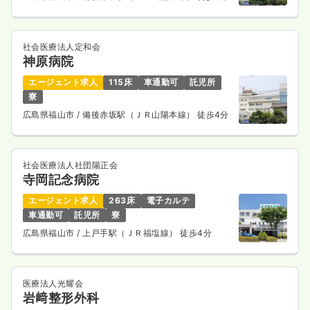
社会医療法人定和会
神原病院
エージェント求人
115床
車通勤可
託児所
寮
広島県福山市
/ 備後赤坂駅（ＪＲ山陽本線） 徒歩4分
社会医療法人社団陽正会
寺岡記念病院
エージェント求人
263床
電子カルテ
車通勤可
託児所
寮
広島県福山市
/ 上戸手駅（ＪＲ福塩線） 徒歩4分
医療法人光耀会
岩﨑整形外科