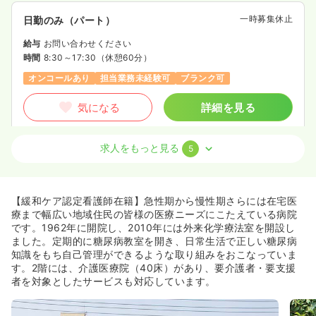
一時募集休止
日勤のみ（パート）
給与
お問い合わせください
時間
8:30～17:30
（休憩60分）
オンコールあり
担当業務未経験可
ブランク可
気になる
詳細を見る
求人をもっと見る
5
外来
一般＋療養
正看護師
一時募集休止
2交代（常勤）
【緩和ケア認定看護師在籍】急性期から慢性期さらには在宅医
25.8〜31.1
給与
万円
/月
賞与4.2ヶ月
療まで幅広い地域住民の皆様の医療ニーズにこたえている病院
※一例
です。1962年に開院し、2010年には外来化学療法室を開設し
時間
8:30～17:30
（休憩60分）
ました。定期的に糖尿病教室を開き、日常生活で正しい糖尿病
知識をもち自己管理ができるような取り組みをおこなっていま
4週8休以上
ブランク可
月給31万円以上可
す。2階には、介護医療院（40床）があり、要介護者・要支援
者を対象としたサービスも対応しています。
気になる
詳細を見る