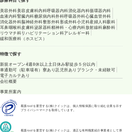
診療科目で探す
美容外科
美容皮膚科
内科
呼吸器内科
消化器内科
循環器内科
血液内科
腎臓内科
糖尿病内科
外科
呼吸器外科
心臓血管外科
消化器外科
脳神経外科
整形外科
形成外科
小児科
産婦人科
眼科
耳鼻咽喉科
皮膚科
泌尿器科
精神科・心療内科
放射線科
麻酔科
リウマチ科
リハビリテーション科
アレルギー科
緩和医療科（ホスピス）
特徴で探す
新規オープン
4週8休以上
土日休み
駅徒歩５分以内
車通勤可（駐車場有）
寮あり
託児所あり
ブランク・未経験可
電子カルテあり
会社概要
事業所案内
看護roo!を運営する(株)クイックは、個人情報保護に取り組む企業を示す
プライバシーマークを取得しています。
看護roo!を運営する(株)クイックは、適正な有料職業紹介事業者として厚