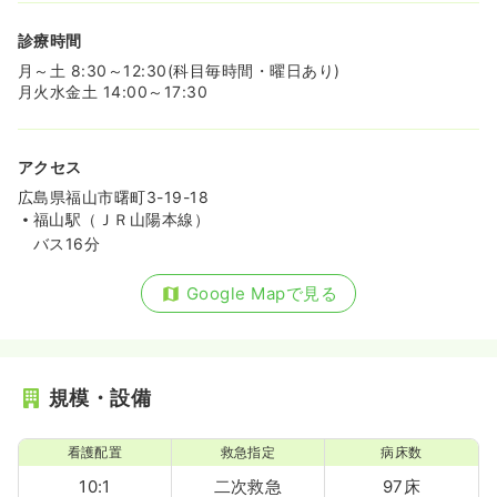
透析
診療時間
一般＋療養
正・准看護師
月～土 8:30～12:30(科目毎時間・曜日あり)
月火水金土 14:00～17:30
一時募集休止
日勤のみ（常勤）
21.0〜26.3
給与
万円
/月
賞与4.2ヶ月
※一例
アクセス
時間
8:30～17:30
（休憩60分）
広島県福山市曙町3-19-18
4週8休以上
ブランク可
月給26万円以上可
福山駅（ＪＲ山陽本線）
バス16分
気になる
詳細を見る
Google Mapで見る
一時募集休止
日勤のみ（パート）
給与
お問い合わせください
規模・設備
時間
8:30～17:30
（休憩60分）
ブランク可
看護配置
救急指定
病床数
気になる
詳細を見る
10:1
二次救急
97床